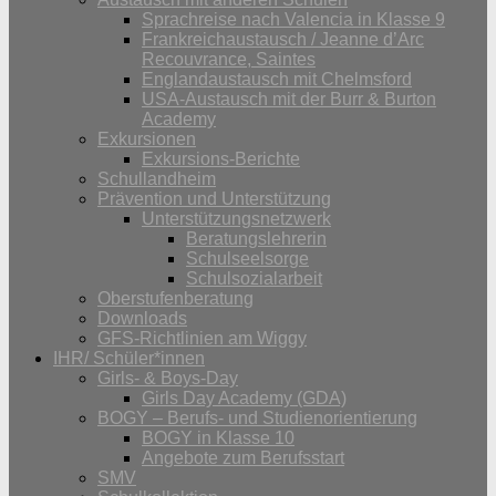
Sprachreise nach Valencia in Klasse 9
Frankreichaustausch / Jeanne d’Arc
Recouvrance, Saintes
Englandaustausch mit Chelmsford
USA-Austausch mit der Burr & Burton
Academy
Exkursionen
Exkursions-Berichte
Schullandheim
Prävention und Unterstützung
Unterstützungsnetzwerk
Beratungslehrerin
Schulseelsorge
Schulsozialarbeit
Oberstufenberatung
Downloads
GFS-Richtlinien am Wiggy
IHR/ Schüler*innen
Girls- & Boys-Day
Girls Day Academy (GDA)
BOGY – Berufs- und Studienorientierung
BOGY in Klasse 10
Angebote zum Berufsstart
SMV