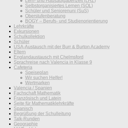
Lern- und Hausaufgabenzeit (LHZ)
Selbstorganisiertes Lernen (SOL)
Schüler und Seniorenuni (SuS)
Oberstufenberatung
BOGY – Berufs- und Studienorientierung
Lehrkräfte
Exkursionen
Schulkollektion
Schüler
USA-Austausch mit der Burr & Burton Academy
Eltern
Englandaustausch mit Chelmsford
Sprachreise nach Valencia in Klasse 9
Cafeteria
Speiseplan
Wir suchen Helfer!
Wertmarken
Valencia / Spanien
Fachschaft Mathematik
Französisch und Latein
Seite für Mathematiklehrkräfte
Spanisch
Begrüßung der Schulleitung
Talk-Runden
Geographie