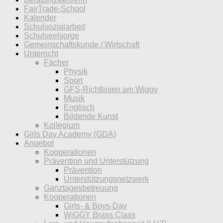
FairTrade-School
Kalender
Schulsozialarbeit
Schulseelsorge
Gemeinschaftskunde / Wirtschaft
Unterricht
Fächer
Physik
Sport
GFS-Richtlinien am Wiggy
Musik
Englisch
Bildende Kunst
Kollegium
Girls Day Academy (GDA)
Angebot
Kooperationen
Prävention und Unterstützung
Prävention
Unterstützungsnetzwerk
Ganztagesbetreuung
Kooperationen
Girls- & Boys-Day
WiGGY Brass Class