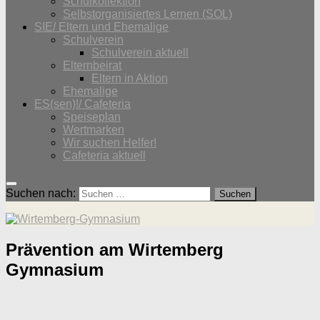
Schulkollektion
Selbstorganisiertes Lernen (SOL)
SIE/ Eltern und Ehemalige
Schulverein
Schulverein aktuell
Elternbeirat
Eltern in Aktion
Ehemalige
ES(sen)!/ Cafeteria
Speiseplan
Wertmarken
Wir suchen Helfer!
Cafeteria aktuell
Suchen nach:
Prävention am Wirtemberg
Gymnasium