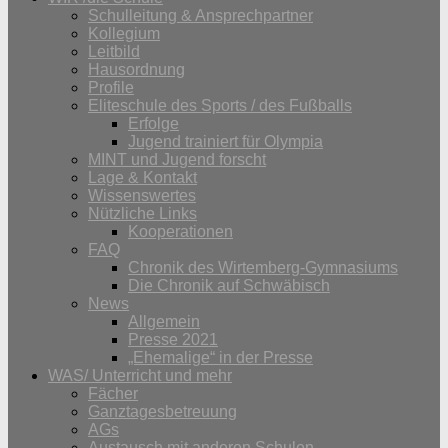
Schulleitung & Ansprechpartner
Kollegium
Leitbild
Hausordnung
Profile
Eliteschule des Sports / des Fußballs
Erfolge
Jugend trainiert für Olympia
MINT und Jugend forscht
Lage & Kontakt
Wissenswertes
Nützliche Links
Kooperationen
FAQ
Chronik des Wirtemberg-Gymnasiums
Die Chronik auf Schwäbisch
News
Allgemein
Presse 2021
„Ehemalige“ in der Presse
WAS/ Unterricht und mehr
Fächer
Ganztagesbetreuung
AGs
Austausch mit anderen Schulen