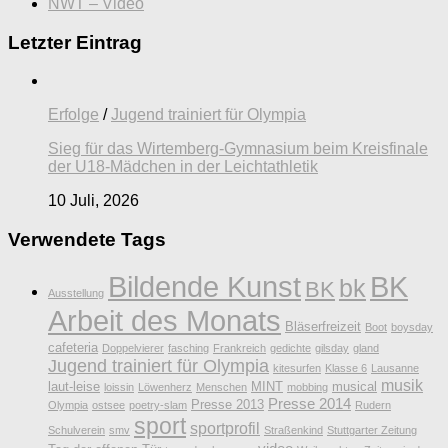
NWT – Video
Letzter Eintrag
Erfolge
/
Jugend trainiert für Olympia
Sieg für das Wirtemberg-Gymnasium beim Kreisfinale
der U18-Mädchen in der Leichtathletik
10 Juli, 2026
Verwendete Tags
Bildende Kunst
BK
bk
BK
Ausstellung
Arbeit des Monats
Bläserfreizeit
Boot
boysday
cafeteria
Doppelvierer
fasching
Frankreich
gedichte
gilsday
gland
Jugend trainiert für Olympia
kitesurfen
Klasse 6
Lausanne
musik
laut-leise
MINT
musical
loissin
Löwenherz
Menschen
mobbing
Presse 2014
Presse 2013
Olympia
ostsee
poetry-slam
Rudern
sport
sportprofil
Schulverein
smv
Straßenkind
Stuttgarter Zeitung