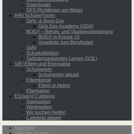
Downloads
GFS-Richtlinien am Wiggy
IHR/ Schüler*innen
Girls- & Boys-Day
Girls Day Academy (GDA)
BOGY – Berufs- und Studienorientierung
BOGY in Klasse 10
Angebote zum Berufsstart
SMV
Schulkollektion
Selbstorganisiertes Lernen (SOL)
SIE/ Eltern und Ehemalige
Schulverein
Schulverein aktuell
Elternbeirat
Eltern in Aktion
Ehemalige
ES(sen)!/ Cafeteria
Speiseplan
Wertmarken
Wir suchen Helfer!
Cafeteria aktuell
Startseite
WIR /die Schule