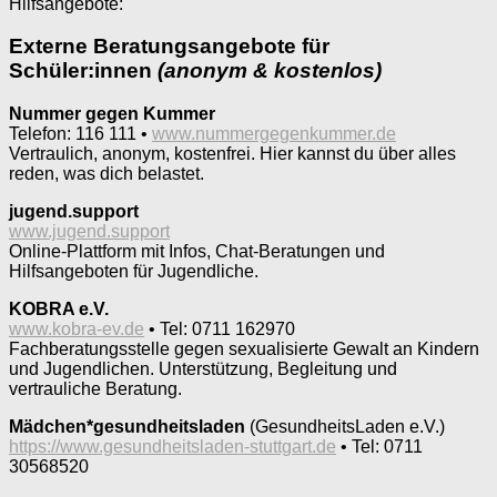
Hilfsangebote:
Externe Beratungsangebote für
Schüler:innen
(anonym & kostenlos)
Nummer gegen Kummer
Telefon: 116 111 •
www.nummergegenkummer.de
Vertraulich, anonym, kostenfrei. Hier kannst du über alles
reden, was dich belastet.
jugend.support
www.jugend.support
Online-Plattform mit Infos, Chat-Beratungen und
Hilfsangeboten für Jugendliche.
KOBRA e.V.
www.kobra-ev.de
• Tel: 0711 162970
Fachberatungsstelle gegen sexualisierte Gewalt an Kindern
und Jugendlichen. Unterstützung, Begleitung und
vertrauliche Beratung.
Mädchen*gesundheitsladen
(GesundheitsLaden e.V.)
https://www.gesundheitsladen-stuttgart.de
• Tel: 0711
30568520