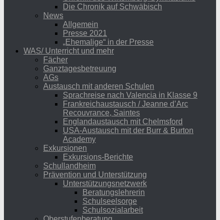
Die Chronik auf Schwäbisch
News
Allgemein
Presse 2021
„Ehemalige“ in der Presse
WAS/ Unterricht und mehr
Fächer
Ganztagesbetreuung
AGs
Austausch mit anderen Schulen
Sprachreise nach Valencia in Klasse 9
Frankreichaustausch / Jeanne d’Arc
Recouvrance, Saintes
Englandaustausch mit Chelmsford
USA-Austausch mit der Burr & Burton
Academy
Exkursionen
Exkursions-Berichte
Schullandheim
Prävention und Unterstützung
Unterstützungsnetzwerk
Beratungslehrerin
Schulseelsorge
Schulsozialarbeit
Oberstufenberatung