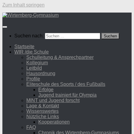
Zum Inhalt springen
Suchen nach:
Startseite
WIR /die Schule
Schulleitung & Ansprechpartner
Kollegium
Leitbild
Hausordnung
Profile
Eliteschule des Sports / des Fußballs
Erfolge
Jugend trainiert für Olympia
MINT und Jugend forscht
Lage & Kontakt
Wissenswertes
Nützliche Links
Kooperationen
FAQ
Chronik des Wirtemberg-Gymnasiums