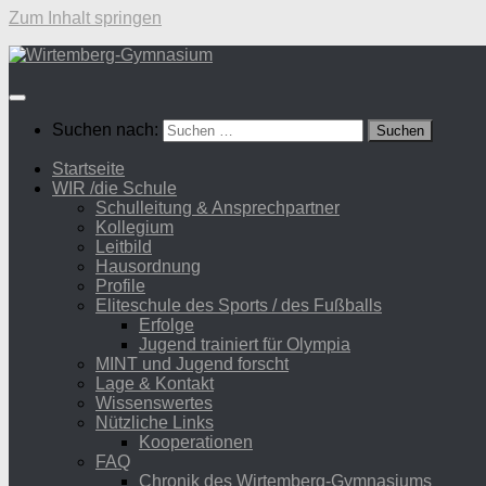
Zum Inhalt springen
Suchen nach:
Startseite
WIR /die Schule
Schulleitung & Ansprechpartner
Kollegium
Leitbild
Hausordnung
Profile
Eliteschule des Sports / des Fußballs
Erfolge
Jugend trainiert für Olympia
MINT und Jugend forscht
Lage & Kontakt
Wissenswertes
Nützliche Links
Kooperationen
FAQ
Chronik des Wirtemberg-Gymnasiums