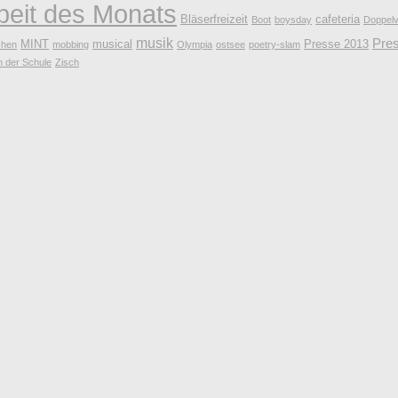
beit des Monats
Bläserfreizeit
cafeteria
Boot
boysday
Doppelv
musik
Pre
MINT
musical
Presse 2013
hen
mobbing
Olympia
ostsee
poetry-slam
n der Schule
Zisch