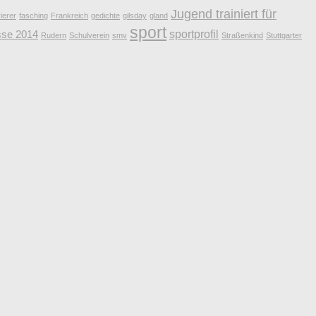
Jugend trainiert für
ierer
fasching
Frankreich
gedichte
gilsday
gland
sport
sportprofil
sse 2014
Rudern
Schulverein
smv
Straßenkind
Stuttgarter