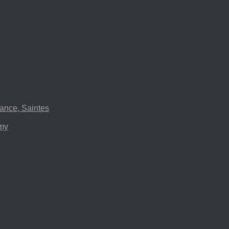
ance, Saintes
emy