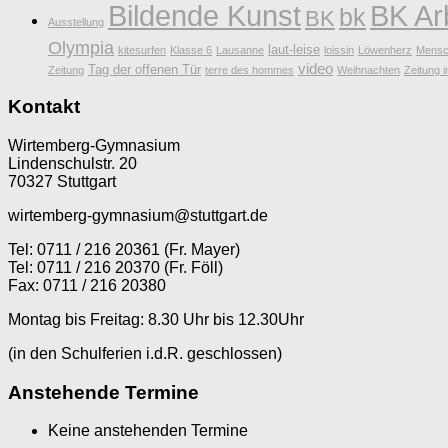
Bildende Kunst
BK Ar
bk
BK
Ausstellung
Olympia
laut-leise
kitesurfen
Klasse 6
Lausanne
loissin
Löwenherz
Mensc
video
Tag der offenen Tür
Zeitung
terre des hommes
Weihnachten
Zeitung i
Kontakt
Wirtemberg-Gymnasium
Lindenschulstr. 20
70327 Stuttgart
wirtemberg-gymnasium@stuttgart.de
Tel: 0711 / 216 20361 (Fr. Mayer)
Tel: 0711 / 216 20370 (Fr. Föll)
Fax: 0711 / 216 20380
Montag bis Freitag: 8.30 Uhr bis 12.30Uhr
(in den Schulferien i.d.R. geschlossen)
Anstehende Termine
Keine anstehenden Termine