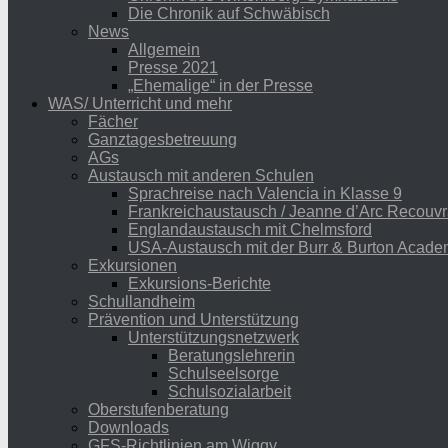
Die Chronik auf Schwäbisch
News
Allgemein
Presse 2021
„Ehemalige“ in der Presse
WAS/ Unterricht und mehr
Fächer
Ganztagesbetreuung
AGs
Austausch mit anderen Schulen
Sprachreise nach Valencia in Klasse 9
Frankreichaustausch / Jeanne d’Arc Recouvr
Englandaustausch mit Chelmsford
USA-Austausch mit der Burr & Burton Acad
Exkursionen
Exkursions-Berichte
Schullandheim
Prävention und Unterstützung
Unterstützungsnetzwerk
Beratungslehrerin
Schulseelsorge
Schulsozialarbeit
Oberstufenberatung
Downloads
GFS-Richtlinien am Wiggy