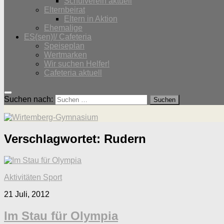
Schulverein aktuell
Elternbeirat
Eltern in Aktion
Ehemalige
ES(sen)!/ Cafeteria
Speiseplan
Wertmarken
Wir suchen Helfer!
Cafeteria aktuell
Suchen nach:
Verschlagwortet:
Rudern
Aktivitäten Sport
21 Juli, 2012
Im Stau für Olympia