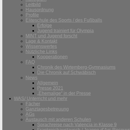
Leitbild
Hausordnung
Profile
Eliteschule des Sports / des Fußballs
Erfolge
Jugend trainiert für Olympia
MINT und Jugend forscht
Lage & Kontakt
Wissenswertes
Nützliche Links
Kooperationen
FAQ
Chronik des Wirtemberg-Gymnasiums
Die Chronik auf Schwäbisch
News
Allgemein
Presse 2021
„Ehemalige“ in der Presse
WAS/ Unterricht und mehr
Fächer
Ganztagesbetreuung
AGs
Austausch mit anderen Schulen
Sprachreise nach Valencia in Klasse 9
Frankreichaustausch / Jeanne d’Arc Recouvr