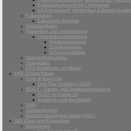
Englandaustausch mit Chelmsford
USA-Austausch mit der Burr & Burton Acad
Exkursionen
Exkursions-Berichte
Schullandheim
Prävention und Unterstützung
Unterstützungsnetzwerk
Beratungslehrerin
Schulseelsorge
Schulsozialarbeit
Oberstufenberatung
Downloads
GFS-Richtlinien am Wiggy
IHR/ Schüler*innen
Girls- & Boys-Day
Girls Day Academy (GDA)
BOGY – Berufs- und Studienorientierung
BOGY in Klasse 10
Angebote zum Berufsstart
SMV
Schulkollektion
Selbstorganisiertes Lernen (SOL)
SIE/ Eltern und Ehemalige
Schulverein