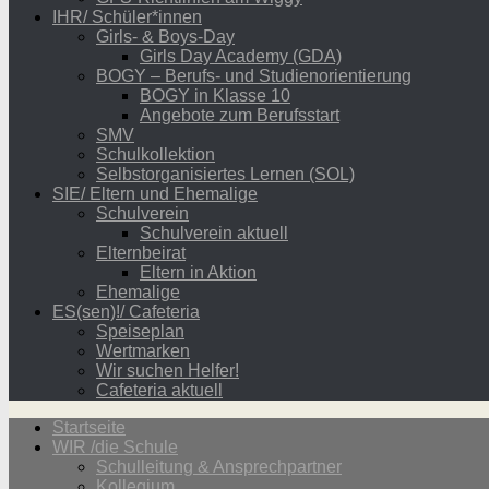
IHR/ Schüler*innen
Girls- & Boys-Day
Girls Day Academy (GDA)
BOGY – Berufs- und Studienorientierung
BOGY in Klasse 10
Angebote zum Berufsstart
SMV
Schulkollektion
Selbstorganisiertes Lernen (SOL)
SIE/ Eltern und Ehemalige
Schulverein
Schulverein aktuell
Elternbeirat
Eltern in Aktion
Ehemalige
ES(sen)!/ Cafeteria
Speiseplan
Wertmarken
Wir suchen Helfer!
Cafeteria aktuell
Startseite
WIR /die Schule
Schulleitung & Ansprechpartner
Kollegium