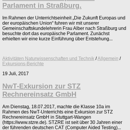
Parlament in Straßburg.
Im Rahmen der Unterrichtseinheit „Die Zukunft Europas und
der europäischen Union“ fuhren wir mit unserer
Gemeinschaftskundelehrerin Frau Alber nach Straßburg und
besuchte dort das europäische Parlament. Zunächst
erhielten wir eine kurze Einführung über Entstehung...
Aktivitäten Naturwissenschaften und Technik
/
Allgemein
/
Exkursions-Berichte
19 Juli, 2017
NwT-Exkursion zur STZ
Rechnereinsatz GmbH
Am Dienstag, 18.07.2017, machte die Klasse 10a im
Rahmen des NwT-Unterrichts eine Exkursion zur STZ
Rechnereinsatz GmbH in Stuttgart-Wangen
(https://www.stzre.de). STZRE ist seit über 30 Jahren einer
der führenden deutschen CAT (Computer Aided Testing)...