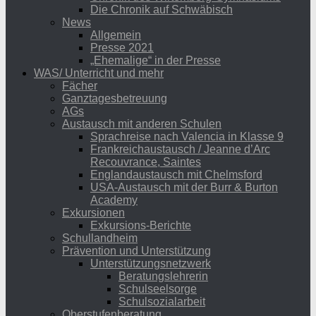
Die Chronik auf Schwäbisch
News
Allgemein
Presse 2021
„Ehemalige“ in der Presse
WAS/ Unterricht und mehr
Fächer
Ganztagesbetreuung
AGs
Austausch mit anderen Schulen
Sprachreise nach Valencia in Klasse 9
Frankreichaustausch / Jeanne d’Arc
Recouvrance, Saintes
Englandaustausch mit Chelmsford
USA-Austausch mit der Burr & Burton
Academy
Exkursionen
Exkursions-Berichte
Schullandheim
Prävention und Unterstützung
Unterstützungsnetzwerk
Beratungslehrerin
Schulseelsorge
Schulsozialarbeit
Oberstufenberatung