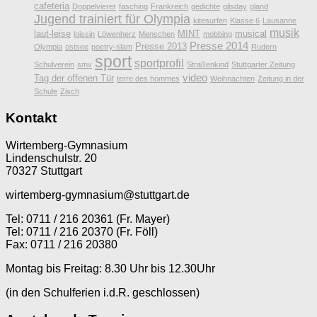
cafeteria
Doppelvierer
fasching
Frankreich
gedichte
gilsday
gland
Jugend trainiert für Olympia
kitesurfen
Klasse 6
Lausanne
musik
laut-leise
MINT
musical
loissin
Löwenherz
Menschen
mobbing
Presse 2014
Presse 2013
Olympia
ostsee
poetry-slam
Rudern
sport
sportprofil
Schulverein
smv
Straßenkind
Stuttgarter Zeitung
video
Tag der offenen Tür
terre des hommes
Weihnachten
Zeitung in der
Schule
Zisch
Kontakt
Wirtemberg-Gymnasium
Lindenschulstr. 20
70327 Stuttgart
wirtemberg-gymnasium@stuttgart.de
Tel: 0711 / 216 20361 (Fr. Mayer)
Tel: 0711 / 216 20370 (Fr. Föll)
Fax: 0711 / 216 20380
Montag bis Freitag: 8.30 Uhr bis 12.30Uhr
(in den Schulferien i.d.R. geschlossen)