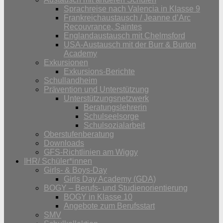
Sprachreise nach Valencia in Klasse 9
Frankreichaustausch / Jeanne d’Arc
Recouvrance, Saintes
Englandaustausch mit Chelmsford
USA-Austausch mit der Burr & Burton
Academy
Exkursionen
Exkursions-Berichte
Schullandheim
Prävention und Unterstützung
Unterstützungsnetzwerk
Beratungslehrerin
Schulseelsorge
Schulsozialarbeit
Oberstufenberatung
Downloads
GFS-Richtlinien am Wiggy
IHR/ Schüler*innen
Girls- & Boys-Day
Girls Day Academy (GDA)
BOGY – Berufs- und Studienorientierung
BOGY in Klasse 10
Angebote zum Berufsstart
SMV