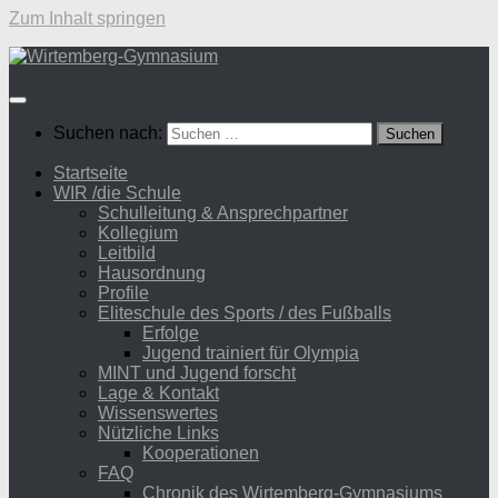
Zum Inhalt springen
Suchen nach:
Startseite
WIR /die Schule
Schulleitung & Ansprechpartner
Kollegium
Leitbild
Hausordnung
Profile
Eliteschule des Sports / des Fußballs
Erfolge
Jugend trainiert für Olympia
MINT und Jugend forscht
Lage & Kontakt
Wissenswertes
Nützliche Links
Kooperationen
FAQ
Chronik des Wirtemberg-Gymnasiums