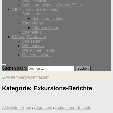
Schulkollektion
Selbstorganisiertes Lernen (SOL)
SIE/ Eltern und Ehemalige
Schulverein
Schulverein aktuell
Elternbeirat
Eltern in Aktion
Ehemalige
ES(sen)!/ Cafeteria
Speiseplan
Wertmarken
Wir suchen Helfer!
Cafeteria aktuell
Suchen nach:
Kategorie:
Exkursions-Berichte
Aktivitäten Sport
/
Allgemein
/
Exkursions-Berichte