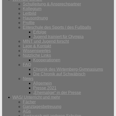
Schulleitung & Ansprechpartner
Kollegium
Leitbild
Hausordnung
Profile
Eliteschule des Sports / des Fußballs
Erfolge
Jugend trainiert für Olympia
MINT und Jugend forscht
Lage & Kontakt
Wissenswertes
Nützliche Links
Kooperationen
FAQ
Chronik des Wirtemberg-Gymnasiums
Die Chronik auf Schwäbisch
News
Allgemein
Presse 2021
„Ehemalige“ in der Presse
WAS/ Unterricht und mehr
Fächer
Ganztagesbetreuung
AGs
Austausch mit anderen Schulen