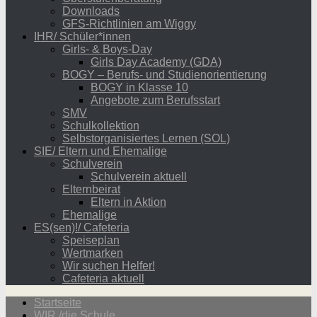
Downloads
GFS-Richtlinien am Wiggy
IHR/ Schüler*innen
Girls- & Boys-Day
Girls Day Academy (GDA)
BOGY – Berufs- und Studienorientierung
BOGY in Klasse 10
Angebote zum Berufsstart
SMV
Schulkollektion
Selbstorganisiertes Lernen (SOL)
SIE/ Eltern und Ehemalige
Schulverein
Schulverein aktuell
Elternbeirat
Eltern in Aktion
Ehemalige
ES(sen)!/ Cafeteria
Speiseplan
Wertmarken
Wir suchen Helfer!
Cafeteria aktuell
Startseite
WIR /die Schule