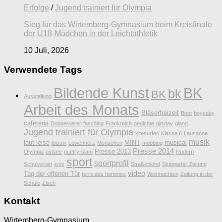
Erfolge
/
Jugend trainiert für Olympia
Sieg für das Wirtemberg-Gymnasium beim Kreisfinale
der U18-Mädchen in der Leichtathletik
10 Juli, 2026
Verwendete Tags
Bildende Kunst
BK
bk
BK
Ausstellung
Arbeit des Monats
Bläserfreizeit
Boot
boysday
cafeteria
Doppelvierer
fasching
Frankreich
gedichte
gilsday
gland
Jugend trainiert für Olympia
kitesurfen
Klasse 6
Lausanne
musik
laut-leise
MINT
musical
loissin
Löwenherz
Menschen
mobbing
Presse 2014
Presse 2013
Olympia
ostsee
poetry-slam
Rudern
sport
sportprofil
Schulverein
smv
Straßenkind
Stuttgarter Zeitung
video
Tag der offenen Tür
terre des hommes
Weihnachten
Zeitung in der
Schule
Zisch
Kontakt
Wirtemberg-Gymnasium