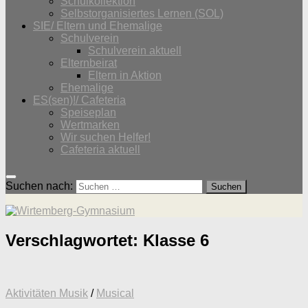
Schulkollektion
Selbstorganisiertes Lernen (SOL)
SIE/ Eltern und Ehemalige
Schulverein
Schulverein aktuell
Elternbeirat
Eltern in Aktion
Ehemalige
ES(sen)!/ Cafeteria
Speiseplan
Wertmarken
Wir suchen Helfer!
Cafeteria aktuell
Suchen nach:
Verschlagwortet:
Klasse 6
Aktivitäten Musik
/
Musical