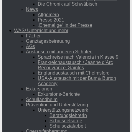
Die Chronik auf Schwäbisch
News
Allgemein
Presse 2021
„Ehemalige“ in der Presse
WAS/ Unterricht und mehr
Fächer
Ganztagesbetreuung
AGs
Austausch mit anderen Schulen
Sprachreise nach Valencia in Klasse 9
Frankreichaustausch / Jeanne d’Arc
Recouvrance, Saintes
Englandaustausch mit Chelmsford
USA-Austausch mit der Burr & Burton
Academy
Exkursionen
Exkursions-Berichte
Schullandheim
Prävention und Unterstützung
Unterstützungsnetzwerk
Beratungslehrerin
Schulseelsorge
Schulsozialarbeit
Oberstufenberatung