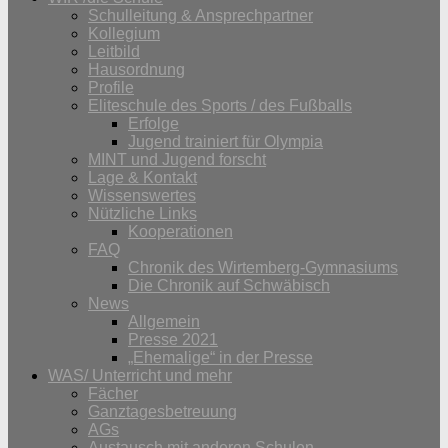
Schulleitung & Ansprechpartner
Kollegium
Leitbild
Hausordnung
Profile
Eliteschule des Sports / des Fußballs
Erfolge
Jugend trainiert für Olympia
MINT und Jugend forscht
Lage & Kontakt
Wissenswertes
Nützliche Links
Kooperationen
FAQ
Chronik des Wirtemberg-Gymnasiums
Die Chronik auf Schwäbisch
News
Allgemein
Presse 2021
„Ehemalige“ in der Presse
WAS/ Unterricht und mehr
Fächer
Ganztagesbetreuung
AGs
Austausch mit anderen Schulen