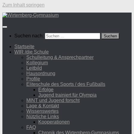
Zum Inhalt springen
Suchen nach:
Startseite
WIR /die Schule
Schulleitung & Ansprechpartner
Kollegium
Leitbild
Hausordnung
Profile
Eliteschule des Sports / des Fußballs
Erfolge
Jugend trainiert für Olympia
MINT und Jugend forscht
Lage & Kontakt
Wissenswertes
Nützliche Links
Kooperationen
FAQ
Chronik des Wirtemberg-Gymnasiums