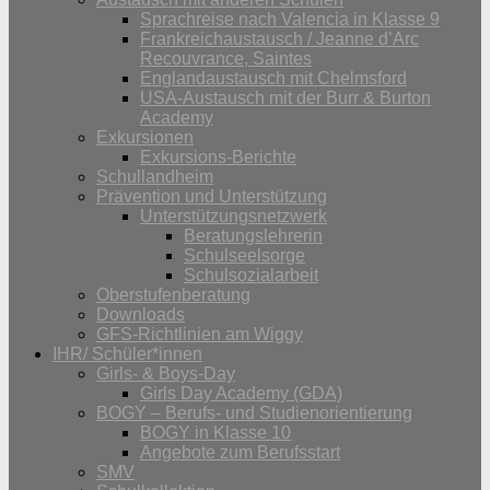
Sprachreise nach Valencia in Klasse 9
Frankreichaustausch / Jeanne d’Arc
Recouvrance, Saintes
Englandaustausch mit Chelmsford
USA-Austausch mit der Burr & Burton
Academy
Exkursionen
Exkursions-Berichte
Schullandheim
Prävention und Unterstützung
Unterstützungsnetzwerk
Beratungslehrerin
Schulseelsorge
Schulsozialarbeit
Oberstufenberatung
Downloads
GFS-Richtlinien am Wiggy
IHR/ Schüler*innen
Girls- & Boys-Day
Girls Day Academy (GDA)
BOGY – Berufs- und Studienorientierung
BOGY in Klasse 10
Angebote zum Berufsstart
SMV