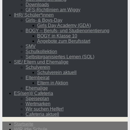
Downloads
GFS-Richtlinien am Wiggy
IHR/ Schüler*innen
Girls- & Boys-Day
Girls Day Academy (GDA)
BOGY – Berufs- und Studienorientierung
BOGY in Klasse 10
Angebote zum Berufsstart
SMV
Schulkollektion
Selbstorganisiertes Lernen (SOL)
SIE/ Eltern und Ehemalige
Schulverein
Schulverein aktuell
Elternbeirat
Eltern in Aktion
Ehemalige
ES(sen)!/ Cafeteria
Speiseplan
Wertmarken
Wir suchen Helfer!
Cafeteria aktuell
Startseite
WIR /die Schule