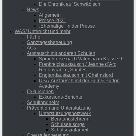
Die Chronik auf Schwäbisch
News
Allgemein
Presse 2021
„Ehemalige“ in der Presse
WAS/ Unterricht und mehr
Fächer
Ganztagesbetreuung
AGs
Austausch mit anderen Schulen
Sprachreise nach Valencia in Klasse 9
Frankreichaustausch / Jeanne d’Arc
Recouvrance, Saintes
Englandaustausch mit Chelmsford
USA-Austausch mit der Burr & Burton
Academy
Exkursionen
Exkursions-Berichte
Schullandheim
Prävention und Unterstützung
Unterstützungsnetzwerk
Beratungslehrerin
Schulseelsorge
Schulsozialarbeit
Oberstufenberatung