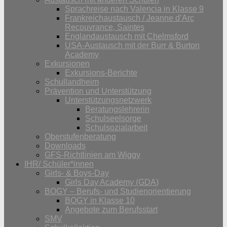
Sprachreise nach Valencia in Klasse 9
Frankreichaustausch / Jeanne d’Arc
Recouvrance, Saintes
Englandaustausch mit Chelmsford
USA-Austausch mit der Burr & Burton
Academy
Exkursionen
Exkursions-Berichte
Schullandheim
Prävention und Unterstützung
Unterstützungsnetzwerk
Beratungslehrerin
Schulseelsorge
Schulsozialarbeit
Oberstufenberatung
Downloads
GFS-Richtlinien am Wiggy
IHR/ Schüler*innen
Girls- & Boys-Day
Girls Day Academy (GDA)
BOGY – Berufs- und Studienorientierung
BOGY in Klasse 10
Angebote zum Berufsstart
SMV