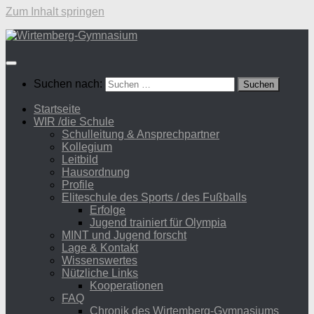
Zum Inhalt springen
Suchen nach:
Startseite
WIR /die Schule
Schulleitung & Ansprechpartner
Kollegium
Leitbild
Hausordnung
Profile
Eliteschule des Sports / des Fußballs
Erfolge
Jugend trainiert für Olympia
MINT und Jugend forscht
Lage & Kontakt
Wissenswertes
Nützliche Links
Kooperationen
FAQ
Chronik des Wirtemberg-Gymnasiums