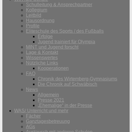
Schulleitung & Ansprechpartner
Kollegium
Leitbild
Hausordnung
Profile
Eliteschule des Sports / des Fußballs
Erfolge
Jugend trainiert für Olympia
MINT und Jugend forscht
Lage & Kontakt
Wissenswertes
Nützliche Links
Kooperationen
FAQ
Chronik des Wirtemberg-Gymnasiums
Die Chronik auf Schwäbisch
News
Allgemein
Presse 2021
„Ehemalige“ in der Presse
WAS/ Unterricht und mehr
Fächer
Ganztagesbetreuung
AGs
Austausch mit anderen Schulen