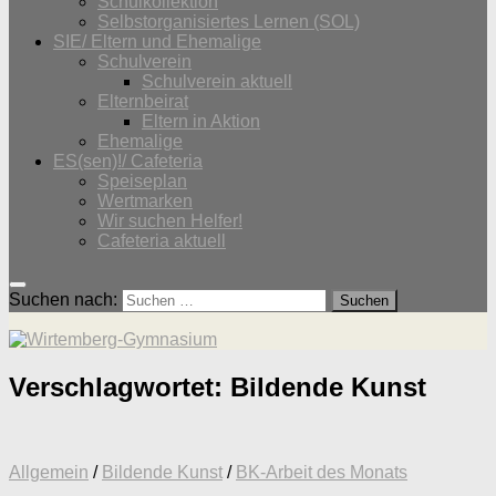
Schulkollektion
Selbstorganisiertes Lernen (SOL)
SIE/ Eltern und Ehemalige
Schulverein
Schulverein aktuell
Elternbeirat
Eltern in Aktion
Ehemalige
ES(sen)!/ Cafeteria
Speiseplan
Wertmarken
Wir suchen Helfer!
Cafeteria aktuell
Suchen nach:
Verschlagwortet:
Bildende Kunst
Allgemein
/
Bildende Kunst
/
BK-Arbeit des Monats