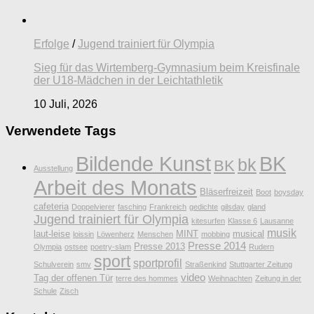
Erfolge
/
Jugend trainiert für Olympia
Sieg für das Wirtemberg-Gymnasium beim Kreisfinale
der U18-Mädchen in der Leichtathletik
10 Juli, 2026
Verwendete Tags
Bildende Kunst
BK
bk
BK
Ausstellung
Arbeit des Monats
Bläserfreizeit
Boot
boysday
cafeteria
Doppelvierer
fasching
Frankreich
gedichte
gilsday
gland
Jugend trainiert für Olympia
kitesurfen
Klasse 6
Lausanne
musik
laut-leise
MINT
musical
loissin
Löwenherz
Menschen
mobbing
Presse 2014
Presse 2013
Olympia
ostsee
poetry-slam
Rudern
sport
sportprofil
Schulverein
smv
Straßenkind
Stuttgarter Zeitung
video
Tag der offenen Tür
terre des hommes
Weihnachten
Zeitung in der
Schule
Zisch