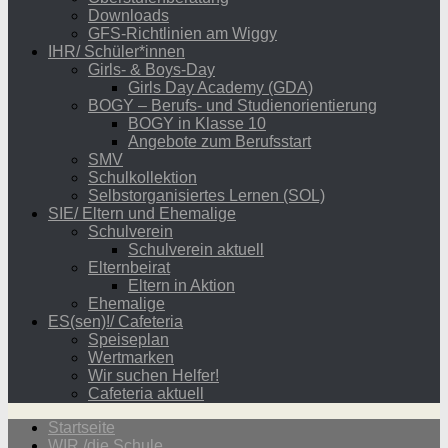
Downloads
GFS-Richtlinien am Wiggy
IHR/ Schüler*innen
Girls- & Boys-Day
Girls Day Academy (GDA)
BOGY – Berufs- und Studienorientierung
BOGY in Klasse 10
Angebote zum Berufsstart
SMV
Schulkollektion
Selbstorganisiertes Lernen (SOL)
SIE/ Eltern und Ehemalige
Schulverein
Schulverein aktuell
Elternbeirat
Eltern in Aktion
Ehemalige
ES(sen)!/ Cafeteria
Speiseplan
Wertmarken
Wir suchen Helfer!
Cafeteria aktuell
Startseite
WIR /die Schule