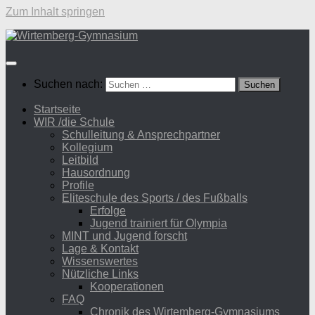
Zum Inhalt springen
Suchen nach:
Startseite
WIR /die Schule
Schulleitung & Ansprechpartner
Kollegium
Leitbild
Hausordnung
Profile
Eliteschule des Sports / des Fußballs
Erfolge
Jugend trainiert für Olympia
MINT und Jugend forscht
Lage & Kontakt
Wissenswertes
Nützliche Links
Kooperationen
FAQ
Chronik des Wirtemberg-Gymnasiums