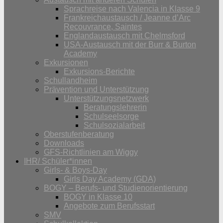
Sprachreise nach Valencia in Klasse 9
Frankreichaustausch / Jeanne d’Arc
Recouvrance, Saintes
Englandaustausch mit Chelmsford
USA-Austausch mit der Burr & Burton
Academy
Exkursionen
Exkursions-Berichte
Schullandheim
Prävention und Unterstützung
Unterstützungsnetzwerk
Beratungslehrerin
Schulseelsorge
Schulsozialarbeit
Oberstufenberatung
Downloads
GFS-Richtlinien am Wiggy
IHR/ Schüler*innen
Girls- & Boys-Day
Girls Day Academy (GDA)
BOGY – Berufs- und Studienorientierung
BOGY in Klasse 10
Angebote zum Berufsstart
SMV