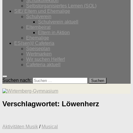
Schulkollektion
Selbstorganisiertes Lernen (SOL)
SIE/ Eltern und Ehemalige
Schulverein
Schulverein aktuell
Elternbeirat
Eltern in Aktion
Ehemalige
ES(sen)!/ Cafeteria
Speiseplan
Wertmarken
Wir suchen Helfer!
Cafeteria aktuell
Suchen nach:
Verschlagwortet:
Löwenherz
Aktivitäten Musik
/
Musical