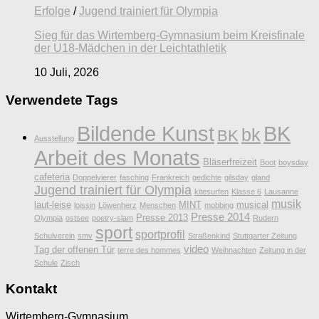
Erfolge
/
Jugend trainiert für Olympia
Sieg für das Wirtemberg-Gymnasium beim Kreisfinale
der U18-Mädchen in der Leichtathletik
10 Juli, 2026
Verwendete Tags
Bildende Kunst
BK
bk
BK
Ausstellung
Arbeit des Monats
Bläserfreizeit
Boot
boysday
cafeteria
Doppelvierer
fasching
Frankreich
gedichte
gilsday
gland
Jugend trainiert für Olympia
kitesurfen
Klasse 6
Lausanne
musik
laut-leise
MINT
musical
loissin
Löwenherz
Menschen
mobbing
Presse 2014
Presse 2013
Olympia
ostsee
poetry-slam
Rudern
sport
sportprofil
Schulverein
smv
Straßenkind
Stuttgarter Zeitung
video
Tag der offenen Tür
terre des hommes
Weihnachten
Zeitung in der
Schule
Zisch
Kontakt
Wirtemberg-Gymnasium