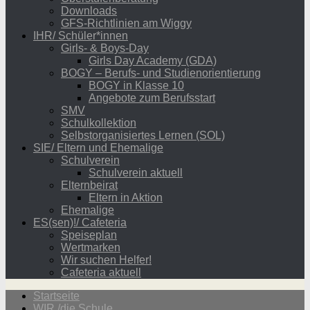
Downloads
GFS-Richtlinien am Wiggy
IHR/ Schüler*innen
Girls- & Boys-Day
Girls Day Academy (GDA)
BOGY – Berufs- und Studienorientierung
BOGY in Klasse 10
Angebote zum Berufsstart
SMV
Schulkollektion
Selbstorganisiertes Lernen (SOL)
SIE/ Eltern und Ehemalige
Schulverein
Schulverein aktuell
Elternbeirat
Eltern in Aktion
Ehemalige
ES(sen)!/ Cafeteria
Speiseplan
Wertmarken
Wir suchen Helfer!
Cafeteria aktuell
Startseite
WIR /die Schule