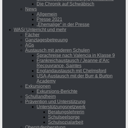
Die Chronik auf Schwäbisch
News
Allgemein
Presse 2021
„Ehemalige“ in der Presse
WAS/ Unterricht und mehr
Fächer
Ganztagesbetreuung
AGs
Austausch mit anderen Schulen
Sprachreise nach Valencia in Klasse 9
Frankreichaustausch / Jeanne d’Arc
Recouvrance, Saintes
Englandaustausch mit Chelmsford
USA-Austausch mit der Burr & Burton
Academy
Exkursionen
Exkursions-Berichte
Schullandheim
Prävention und Unterstützung
Unterstützungsnetzwerk
Beratungslehrerin
Schulseelsorge
Schulsozialarbeit
Oberstufenberatung