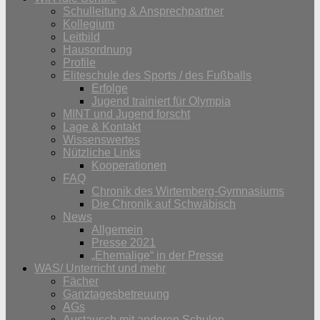
Schulleitung & Ansprechpartner
Kollegium
Leitbild
Hausordnung
Profile
Eliteschule des Sports / des Fußballs
Erfolge
Jugend trainiert für Olympia
MINT und Jugend forscht
Lage & Kontakt
Wissenswertes
Nützliche Links
Kooperationen
FAQ
Chronik des Wirtemberg-Gymnasiums
Die Chronik auf Schwäbisch
News
Allgemein
Presse 2021
„Ehemalige“ in der Presse
WAS/ Unterricht und mehr
Fächer
Ganztagesbetreuung
AGs
Austausch mit anderen Schulen