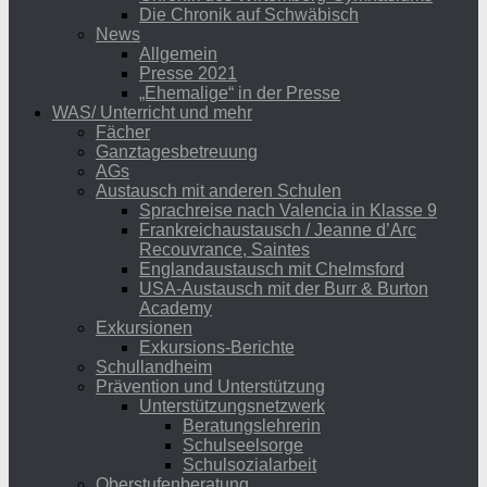
Die Chronik auf Schwäbisch
News
Allgemein
Presse 2021
„Ehemalige“ in der Presse
WAS/ Unterricht und mehr
Fächer
Ganztagesbetreuung
AGs
Austausch mit anderen Schulen
Sprachreise nach Valencia in Klasse 9
Frankreichaustausch / Jeanne d’Arc
Recouvrance, Saintes
Englandaustausch mit Chelmsford
USA-Austausch mit der Burr & Burton
Academy
Exkursionen
Exkursions-Berichte
Schullandheim
Prävention und Unterstützung
Unterstützungsnetzwerk
Beratungslehrerin
Schulseelsorge
Schulsozialarbeit
Oberstufenberatung