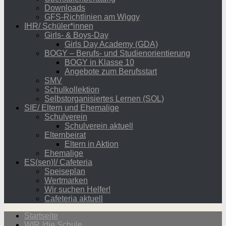
Downloads
GFS-Richtlinien am Wiggy
IHR/ Schüler*innen
Girls- & Boys-Day
Girls Day Academy (GDA)
BOGY – Berufs- und Studienorientierung
BOGY in Klasse 10
Angebote zum Berufsstart
SMV
Schulkollektion
Selbstorganisiertes Lernen (SOL)
SIE/ Eltern und Ehemalige
Schulverein
Schulverein aktuell
Elternbeirat
Eltern in Aktion
Ehemalige
ES(sen)!/ Cafeteria
Speiseplan
Wertmarken
Wir suchen Helfer!
Cafeteria aktuell
Startseite
WIR /die Schule