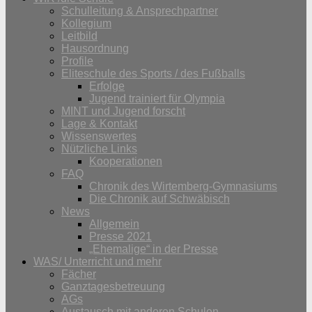
Schulleitung & Ansprechpartner
Kollegium
Leitbild
Hausordnung
Profile
Eliteschule des Sports / des Fußballs
Erfolge
Jugend trainiert für Olympia
MINT und Jugend forscht
Lage & Kontakt
Wissenswertes
Nützliche Links
Kooperationen
FAQ
Chronik des Wirtemberg-Gymnasiums
Die Chronik auf Schwäbisch
News
Allgemein
Presse 2021
„Ehemalige“ in der Presse
WAS/ Unterricht und mehr
Fächer
Ganztagesbetreuung
AGs
Austausch mit anderen Schulen