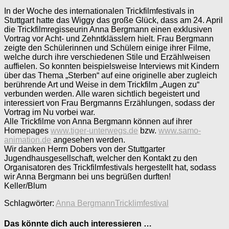
In der
Woche des internationalen Trickfilmfestivals in
Stuttgart hatte das Wiggy das große Glück, dass am 24. April
die Trickfilmregisseurin Anna Bergmann einen exklusiven
Vortrag vor Acht- und Zehntklässlern hielt. Frau Bergmann
zeigte den Schülerinnen und Schülern einige ihrer Filme,
welche durch ihre verschiedenen Stile und Erzählweisen
auffielen. So konnten beispielsweise Interviews mit Kindern
über das Thema „Sterben“ auf eine originelle aber zugleich
berührende Art und Weise in dem Trickfilm „Augen zu“
verbunden werden. Alle waren sichtlich begeistert und
interessiert von Frau Bergmanns Erzählungen, sodass der
Vortrag im Nu vorbei war.
Alle Trickfilme von Anna Bergmann können auf ihrer
Homepages
www.tiger-unterwegs.de
bzw.
www.samo-
animation.de
angesehen werden.
Wir danken Herrn Dobers von der Stuttgarter
Jugendhausgesellschaft, welcher den Kontakt zu den
Organisatoren des Trickfilmfestivals hergestellt hat, sodass
wir Anna Bergmann bei uns begrüßen durften!
Keller/Blum
Schlagwörter:
Anna Bergmann
Tricklimfestival
Das könnte dich auch interessieren …