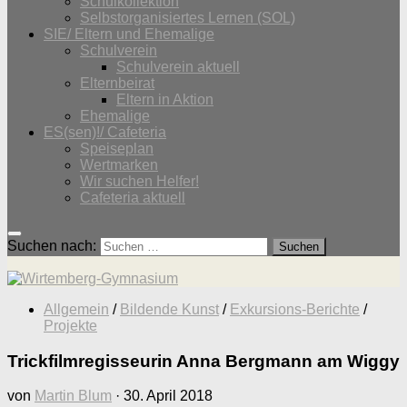
Schulkollektion
Selbstorganisiertes Lernen (SOL)
SIE/ Eltern und Ehemalige
Schulverein
Schulverein aktuell
Elternbeirat
Eltern in Aktion
Ehemalige
ES(sen)!/ Cafeteria
Speiseplan
Wertmarken
Wir suchen Helfer!
Cafeteria aktuell
Suchen nach:
Allgemein
/
Bildende Kunst
/
Exkursions-Berichte
/
Projekte
Trickfilmregisseurin Anna Bergmann am Wiggy
von
Martin Blum
·
30. April 2018