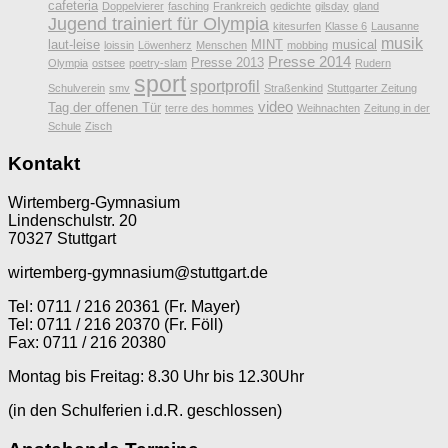
cafeteria
Doppelvierer
fasching
Frankreich
gedichte
gilsday
gland
Jugend trainiert für Olympia
kitesurfen
Klasse 6
Lausanne
musik
laut-leise
MINT
musical
loissin
Löwenherz
Menschen
mobbing
Presse 2014
Presse 2013
Olympia
ostsee
poetry-slam
Rudern
sport
sportprofil
Schulverein
smv
Straßenkind
Stuttgarter Zeitung
video
Tag der offenen Tür
terre des hommes
Weihnachten
Zeitung in der
Schule
Zisch
Kontakt
Wirtemberg-Gymnasium
Lindenschulstr. 20
70327 Stuttgart
wirtemberg-gymnasium@stuttgart.de
Tel: 0711 / 216 20361 (Fr. Mayer)
Tel: 0711 / 216 20370 (Fr. Föll)
Fax: 0711 / 216 20380
Montag bis Freitag: 8.30 Uhr bis 12.30Uhr
(in den Schulferien i.d.R. geschlossen)