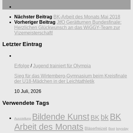
Nächster Beitrag
BK-Arbeit des Monats Mai 2018
Vorheriger Beitrag
JtfO Gerätturnen Bundesfinale:
Herzlichen Glückwunsch an das WiGGY-Team zur
Vizemeisterschaft!
Letzter Eintrag
Erfolge
/
Jugend trainiert für Olympia
Sieg für das Wirtemberg-Gymnasium beim Kreisfinale
der U18-Mädchen in der Leichtathletik
10 Juli, 2026
Verwendete Tags
Bildende Kunst
BK
bk
BK
Ausstellung
Arbeit des Monats
Bläserfreizeit
Boot
boysday