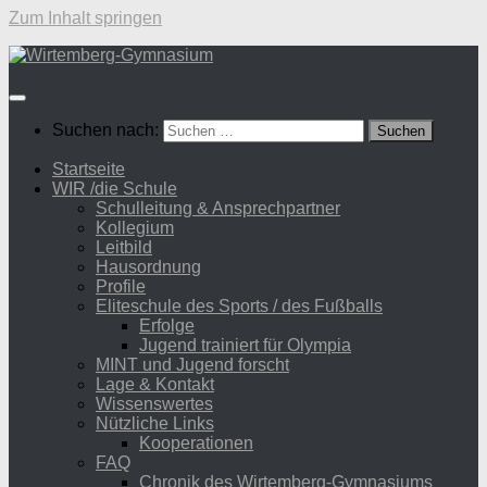
Zum Inhalt springen
Suchen nach:
Startseite
WIR /die Schule
Schulleitung & Ansprechpartner
Kollegium
Leitbild
Hausordnung
Profile
Eliteschule des Sports / des Fußballs
Erfolge
Jugend trainiert für Olympia
MINT und Jugend forscht
Lage & Kontakt
Wissenswertes
Nützliche Links
Kooperationen
FAQ
Chronik des Wirtemberg-Gymnasiums