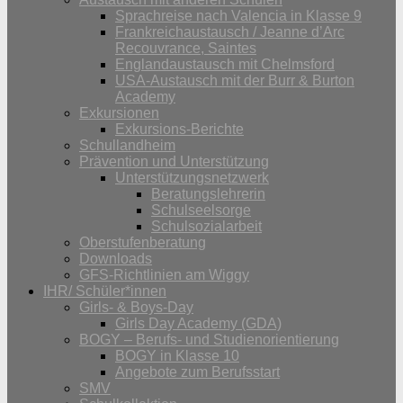
Sprachreise nach Valencia in Klasse 9
Frankreichaustausch / Jeanne d’Arc
Recouvrance, Saintes
Englandaustausch mit Chelmsford
USA-Austausch mit der Burr & Burton
Academy
Exkursionen
Exkursions-Berichte
Schullandheim
Prävention und Unterstützung
Unterstützungsnetzwerk
Beratungslehrerin
Schulseelsorge
Schulsozialarbeit
Oberstufenberatung
Downloads
GFS-Richtlinien am Wiggy
IHR/ Schüler*innen
Girls- & Boys-Day
Girls Day Academy (GDA)
BOGY – Berufs- und Studienorientierung
BOGY in Klasse 10
Angebote zum Berufsstart
SMV