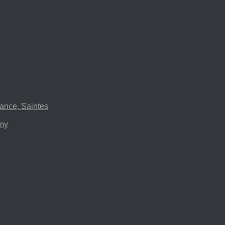
ance, Saintes
emy