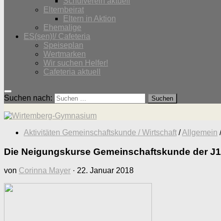
Schulverein aktuell
Elternbeirat
Eltern in Aktion
Ehemalige
ES(sen)!/ Cafeteria
Speiseplan
Wertmarken
Wir suchen Helfer!
Cafeteria aktuell
Suchen nach:
Aktivitäten Gemeinschaftskunde / Wirtschaft
/
Allgemein
Die Neigungskurse Gemeinschaftskunde der J1 
von
Corinna Mayer
·
22. Januar 2018