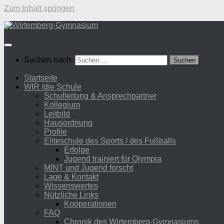
Zum Inhalt springen
Suchen nach:
Startseite
WIR /die Schule
Schulleitung & Ansprechpartner
Kollegium
Leitbild
Hausordnung
Profile
Eliteschule des Sports / des Fußballs
Erfolge
Jugend trainiert für Olympia
MINT und Jugend forscht
Lage & Kontakt
Wissenswertes
Nützliche Links
Kooperationen
FAQ
Chronik des Wirtemberg-Gymnasiums