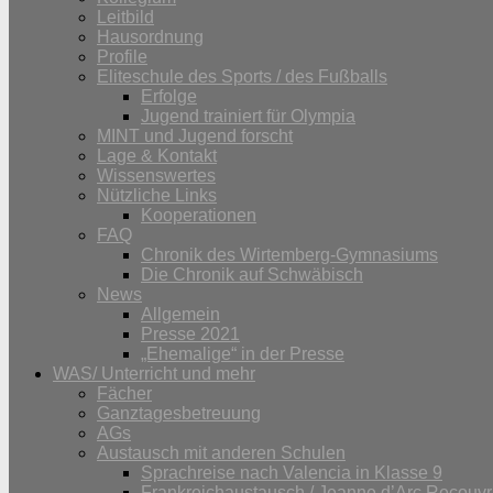
Leitbild
Hausordnung
Profile
Eliteschule des Sports / des Fußballs
Erfolge
Jugend trainiert für Olympia
MINT und Jugend forscht
Lage & Kontakt
Wissenswertes
Nützliche Links
Kooperationen
FAQ
Chronik des Wirtemberg-Gymnasiums
Die Chronik auf Schwäbisch
News
Allgemein
Presse 2021
„Ehemalige“ in der Presse
WAS/ Unterricht und mehr
Fächer
Ganztagesbetreuung
AGs
Austausch mit anderen Schulen
Sprachreise nach Valencia in Klasse 9
Frankreichaustausch / Jeanne d’Arc Recouvr