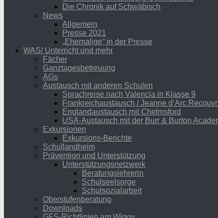
Die Chronik auf Schwäbisch
News
Allgemein
Presse 2021
„Ehemalige“ in der Presse
WAS/ Unterricht und mehr
Fächer
Ganztagesbetreuung
AGs
Austausch mit anderen Schulen
Sprachreise nach Valencia in Klasse 9
Frankreichaustausch / Jeanne d’Arc Recouvr
Englandaustausch mit Chelmsford
USA-Austausch mit der Burr & Burton Acad
Exkursionen
Exkursions-Berichte
Schullandheim
Prävention und Unterstützung
Unterstützungsnetzwerk
Beratungslehrerin
Schulseelsorge
Schulsozialarbeit
Oberstufenberatung
Downloads
GFS-Richtlinien am Wiggy