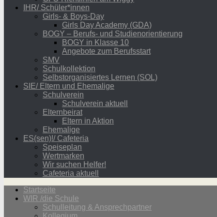
IHR/ Schüler*innen
Girls- & Boys-Day
Girls Day Academy (GDA)
BOGY – Berufs- und Studienorientierung
BOGY in Klasse 10
Angebote zum Berufsstart
SMV
Schulkollektion
Selbstorganisiertes Lernen (SOL)
SIE/ Eltern und Ehemalige
Schulverein
Schulverein aktuell
Elternbeirat
Eltern in Aktion
Ehemalige
ES(sen)!/ Cafeteria
Speiseplan
Wertmarken
Wir suchen Helfer!
Cafeteria aktuell
Startseite
WIR /die Schule
Schulleitung & Ansprechpartner
Kollegium