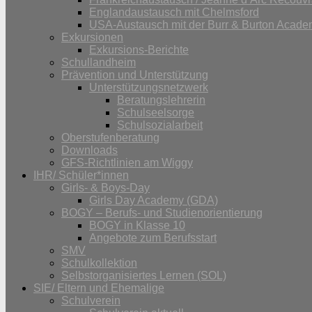
Englandaustausch mit Chelmsford
USA-Austausch mit der Burr & Burton Acad
Exkursionen
Exkursions-Berichte
Schullandheim
Prävention und Unterstützung
Unterstützungsnetzwerk
Beratungslehrerin
Schulseelsorge
Schulsozialarbeit
Oberstufenberatung
Downloads
GFS-Richtlinien am Wiggy
IHR/ Schüler*innen
Girls- & Boys-Day
Girls Day Academy (GDA)
BOGY – Berufs- und Studienorientierung
BOGY in Klasse 10
Angebote zum Berufsstart
SMV
Schulkollektion
Selbstorganisiertes Lernen (SOL)
SIE/ Eltern und Ehemalige
Schulverein