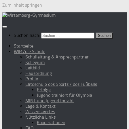
Zum Inhalt springen
Suchen nach:
Startseite
WIR /die Schule
Schulleitung & Ansprechpartner
Kollegium
Leitbild
Hausordnung
Profile
Eliteschule des Sports / des Fußballs
Erfolge
Jugend trainiert für Olympia
MINT und Jugend forscht
Lage & Kontakt
Wissenswertes
Nützliche Links
Kooperationen
FAQ