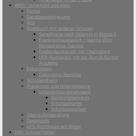
WAS/ Unterricht und mehr
Fächer
Ganztagesbetreuung
AGs
Austausch mit anderen Schulen
Sprachreise nach Valencia in Klasse 9
Frankreichaustausch / Jeanne d’Arc
Recouvrance, Saintes
Englandaustausch mit Chelmsford
USA-Austausch mit der Burr & Burton
Academy
Exkursionen
Exkursions-Berichte
Schullandheim
Prävention und Unterstützung
Unterstützungsnetzwerk
Beratungslehrerin
Schulseelsorge
Schulsozialarbeit
Oberstufenberatung
Downloads
GFS-Richtlinien am Wiggy
IHR/ Schüler*innen