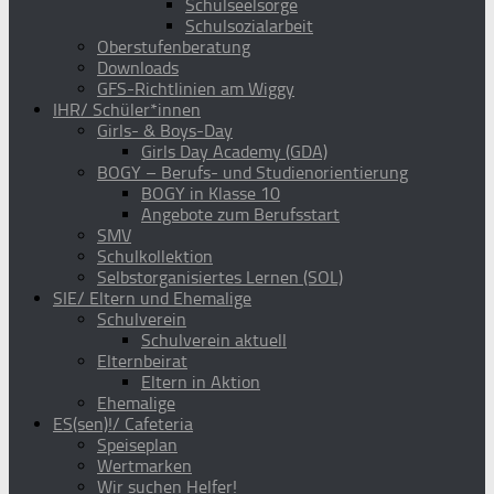
Schulseelsorge
Schulsozialarbeit
Oberstufenberatung
Downloads
GFS-Richtlinien am Wiggy
IHR/ Schüler*innen
Girls- & Boys-Day
Girls Day Academy (GDA)
BOGY – Berufs- und Studienorientierung
BOGY in Klasse 10
Angebote zum Berufsstart
SMV
Schulkollektion
Selbstorganisiertes Lernen (SOL)
SIE/ Eltern und Ehemalige
Schulverein
Schulverein aktuell
Elternbeirat
Eltern in Aktion
Ehemalige
ES(sen)!/ Cafeteria
Speiseplan
Wertmarken
Wir suchen Helfer!