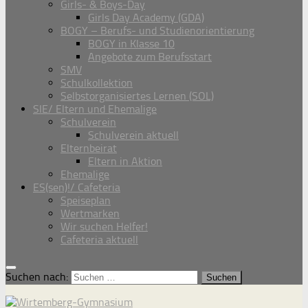
Girls- & Boys-Day
Girls Day Academy (GDA)
BOGY – Berufs- und Studienorientierung
BOGY in Klasse 10
Angebote zum Berufsstart
SMV
Schulkollektion
Selbstorganisiertes Lernen (SOL)
SIE/ Eltern und Ehemalige
Schulverein
Schulverein aktuell
Elternbeirat
Eltern in Aktion
Ehemalige
ES(sen)!/ Cafeteria
Speiseplan
Wertmarken
Wir suchen Helfer!
Cafeteria aktuell
Suchen nach: