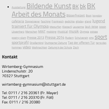
Bildende Kunst
BK
bk
BK
Ausstellung
Arbeit des Monats
Bläserfreizeit
Boot
boysday
Jugend
cafeteria
Doppelvierer
fasching
Frankreich
gedichte
gilsday
gland
trainiert für Olympia
laut-leise
kitesurfen
Klasse 6
Lausanne
loissin
musik
MINT
musical
Löwenherz
Menschen
mobbing
Olympia
ostsee
sport
Presse 2014
Presse 2013
poetry-slam
Rudern
Schulverein
smv
sportprofil
Tag der offenen Tür
Straßenkind
Stuttgarter Zeitung
terre des
video
hommes
Weihnachten
Zeitung in der Schule
Zisch
Kontakt
Wirtemberg-Gymnasium
Lindenschulstr. 20
70327 Stuttgart
wirtemberg-gymnasium@stuttgart.de
Tel: 0711 / 216 20361 (Fr. Mayer)
Tel: 0711 / 216 20370 (Fr. Föll)
Fax: 0711 / 216 20380