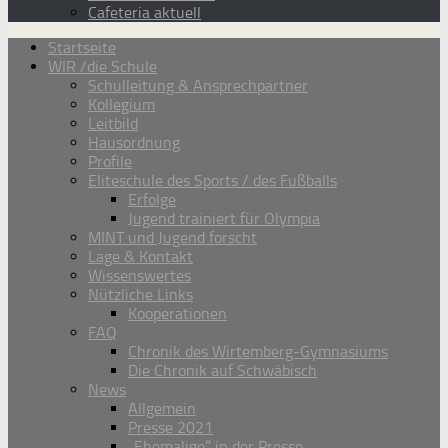
Cafeteria aktuell
Startseite
WIR /die Schule
Schulleitung & Ansprechpartner
Kollegium
Leitbild
Hausordnung
Profile
Eliteschule des Sports / des Fußballs
Erfolge
Jugend trainiert für Olympia
MINT und Jugend forscht
Lage & Kontakt
Wissenswertes
Nützliche Links
Kooperationen
FAQ
Chronik des Wirtemberg-Gymnasiums
Die Chronik auf Schwäbisch
News
Allgemein
Presse 2021
„Ehemalige“ in der Presse