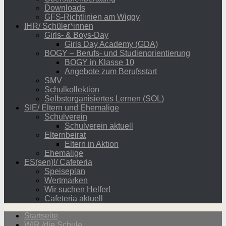
Downloads
GFS-Richtlinien am Wiggy
IHR/ Schüler*innen
Girls- & Boys-Day
Girls Day Academy (GDA)
BOGY – Berufs- und Studienorientierung
BOGY in Klasse 10
Angebote zum Berufsstart
SMV
Schulkollektion
Selbstorganisiertes Lernen (SOL)
SIE/ Eltern und Ehemalige
Schulverein
Schulverein aktuell
Elternbeirat
Eltern in Aktion
Ehemalige
ES(sen)!/ Cafeteria
Speiseplan
Wertmarken
Wir suchen Helfer!
Cafeteria aktuell
Startseite
WIR /die Schule