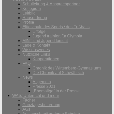
Schulleitung & Ansprechpartner
Kollegium
Leitbild
Hausordnung
Profile
Eliteschule des Sports / des Fußballs
Erfolge
Jugend trainiert für Olympia
MINT und Jugend forscht
Lage & Kontakt
Wissenswertes
Nützliche Links
Kooperationen
FAQ
Chronik des Wirtemberg-Gymnasiums
Die Chronik auf Schwäbisch
News
Allgemein
Presse 2021
„Ehemalige“ in der Presse
WAS/ Unterricht und mehr
Fächer
Ganztagesbetreuung
AGs
Austausch mit anderen Schulen