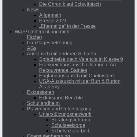
Die Chronik auf Schwäbisch
News
Allgemein
Presse 2021
„Ehemalige“ in der Presse
WAS/ Unterricht und mehr
Fächer
Ganztagesbetreuung
AGs
Austausch mit anderen Schulen
Sprachreise nach Valencia in Klasse 9
Frankreichaustausch / Jeanne d’Arc
Recouvrance, Saintes
Englandaustausch mit Chelmsford
USA-Austausch mit der Burr & Burton
Academy
Exkursionen
Exkursions-Berichte
Schullandheim
Prävention und Unterstützung
Unterstützungsnetzwerk
Beratungslehrerin
Schulseelsorge
Schulsozialarbeit
Oberstufenberatung