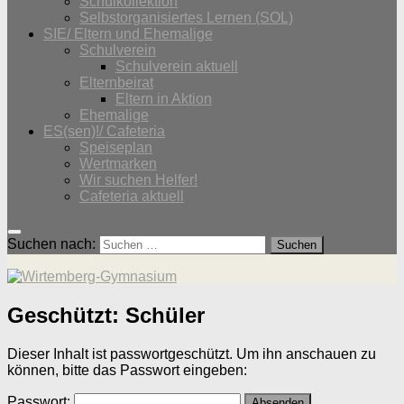
Schulkollektion
Selbstorganisiertes Lernen (SOL)
SIE/ Eltern und Ehemalige
Schulverein
Schulverein aktuell
Elternbeirat
Eltern in Aktion
Ehemalige
ES(sen)!/ Cafeteria
Speiseplan
Wertmarken
Wir suchen Helfer!
Cafeteria aktuell
Suchen nach:
Geschützt: Schüler
Dieser Inhalt ist passwortgeschützt. Um ihn anschauen zu
können, bitte das Passwort eingeben:
Passwort: