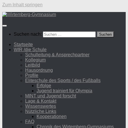
Zum Inhalt springen
Suchen nach:
Startseite
WIR /die Schule
Schulleitung & Ansprechpartner
Kollegium
Leitbild
Hausordnung
Profile
Eliteschule des Sports / des Fußballs
Erfolge
Jugend trainiert für Olympia
MINT und Jugend forscht
Lage & Kontakt
Wissenswertes
Nützliche Links
Kooperationen
FAQ
Chronik des Wirtemberg-Gymnasiums