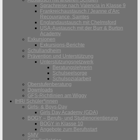
Sprachreise nach Valencia in Klasse 9
Frankreichaustausch / Jeanne d’Arc
Recouvrance, Saintes
Englandaustausch mit Chelmsford
USA-Austausch mit der Burr & Burton
Academy
Exkursionen
Exkursions-Berichte
Schullandheim
Prävention und Unterstützung
Unterstützungsnetzwerk
Beratungslehrerin
Schulseelsorge
Schulsozialarbeit
Oberstufenberatung
Downloads
GFS-Richtlinien am Wiggy
IHR/ Schüler*innen
Girls- & Boys-Day
Girls Day Academy (GDA)
BOGY – Berufs- und Studienorientierung
BOGY in Klasse 10
Angebote zum Berufsstart
SMV