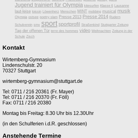
Jugend trainiert für Olympia
kitesurfen
Klasse 6
Lausanne
musik
laut-leise
MINT
musical
loissin
Löwenherz
Menschen
mobbing
Presse 2014
Presse 2013
Olympia
ostsee
poetry-slam
Rudern
sport
sportprofil
Schulverein
smv
Straßenkind
Stuttgarter Zeitung
video
Tag der offenen Tür
terre des hommes
Weihnachten
Zeitung in der
Schule
Zisch
Kontakt
Wirtemberg-Gymnasium
Lindenschulstr. 20
70327 Stuttgart
wirtemberg-gymnasium@stuttgart.de
Tel: 0711 / 216 20361 (Fr. Mayer)
Tel: 0711 / 216 20370 (Fr. Föll)
Fax: 0711 / 216 20380
Montag bis Freitag: 8.30 Uhr bis 12.30Uhr
(in den Schulferien i.d.R. geschlossen)
Anstehende Termine