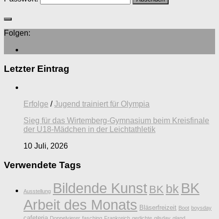
Folgen:
Letzter Eintrag
Erfolge
/
Jugend trainiert für Olympia
Sieg für das Wirtemberg-Gymnasium beim Kreisfinale
der U18-Mädchen in der Leichtathletik
10 Juli, 2026
Verwendete Tags
Bildende Kunst
BK
bk
BK
Ausstellung
Arbeit des Monats
Bläserfreizeit
Boot
boysday
cafeteria
Doppelvierer
fasching
Frankreich
gedichte
gilsday
gland