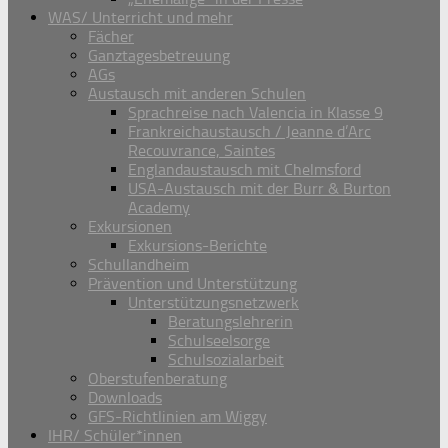
WAS/ Unterricht und mehr
Fächer
Ganztagesbetreuung
AGs
Austausch mit anderen Schulen
Sprachreise nach Valencia in Klasse 9
Frankreichaustausch / Jeanne d’Arc
Recouvrance, Saintes
Englandaustausch mit Chelmsford
USA-Austausch mit der Burr & Burton
Academy
Exkursionen
Exkursions-Berichte
Schullandheim
Prävention und Unterstützung
Unterstützungsnetzwerk
Beratungslehrerin
Schulseelsorge
Schulsozialarbeit
Oberstufenberatung
Downloads
GFS-Richtlinien am Wiggy
IHR/ Schüler*innen