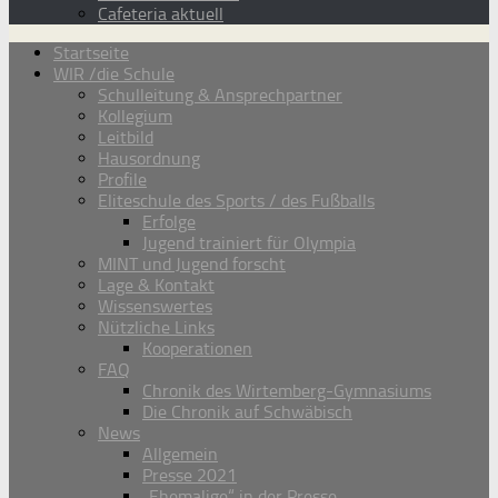
Cafeteria aktuell
Startseite
WIR /die Schule
Schulleitung & Ansprechpartner
Kollegium
Leitbild
Hausordnung
Profile
Eliteschule des Sports / des Fußballs
Erfolge
Jugend trainiert für Olympia
MINT und Jugend forscht
Lage & Kontakt
Wissenswertes
Nützliche Links
Kooperationen
FAQ
Chronik des Wirtemberg-Gymnasiums
Die Chronik auf Schwäbisch
News
Allgemein
Presse 2021
„Ehemalige“ in der Presse