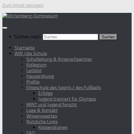
Zum Inhalt springen
Suchen nach:
Startseite
WIR /die Schule
Schulleitung & Ansprechpartner
Kollegium
Leitbild
Hausordnung
Profile
Eliteschule des Sports / des Fußballs
Erfolge
Jugend trainiert für Olympia
MINT und Jugend forscht
Lage & Kontakt
Wissenswertes
Nützliche Links
Kooperationen
FAQ