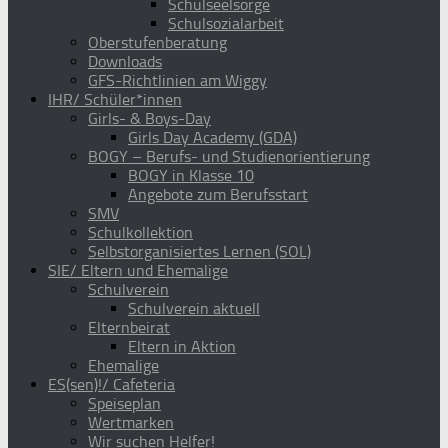
Schulseelsorge
Schulsozialarbeit
Oberstufenberatung
Downloads
GFS-Richtlinien am Wiggy
IHR/ Schüler*innen
Girls- & Boys-Day
Girls Day Academy (GDA)
BOGY – Berufs- und Studienorientierung
BOGY in Klasse 10
Angebote zum Berufsstart
SMV
Schulkollektion
Selbstorganisiertes Lernen (SOL)
SIE/ Eltern und Ehemalige
Schulverein
Schulverein aktuell
Elternbeirat
Eltern in Aktion
Ehemalige
ES(sen)!/ Cafeteria
Speiseplan
Wertmarken
Wir suchen Helfer!