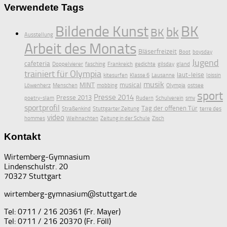
Verwendete Tags
Bildende Kunst
BK
bk
BK
Ausstellung
Arbeit des Monats
Bläserfreizeit
Boot
boysday
Jugend
cafeteria
Doppelvierer
fasching
Frankreich
gedichte
gilsday
gland
trainiert für Olympia
laut-leise
kitesurfen
Klasse 6
Lausanne
loissin
musik
MINT
musical
Löwenherz
Menschen
mobbing
Olympia
ostsee
sport
Presse 2014
Presse 2013
poetry-slam
Rudern
Schulverein
smv
sportprofil
Tag der offenen Tür
Straßenkind
Stuttgarter Zeitung
terre des
video
hommes
Weihnachten
Zeitung in der Schule
Zisch
Kontakt
Wirtemberg-Gymnasium
Lindenschulstr. 20
70327 Stuttgart
wirtemberg-gymnasium@stuttgart.de
Tel: 0711 / 216 20361 (Fr. Mayer)
Tel: 0711 / 216 20370 (Fr. Föll)