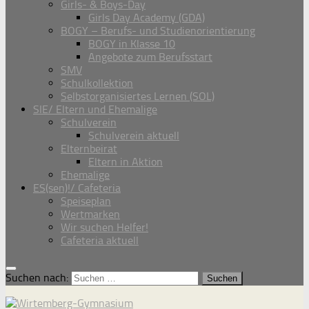
Girls- & Boys-Day
Girls Day Academy (GDA)
BOGY – Berufs- und Studienorientierung
BOGY in Klasse 10
Angebote zum Berufsstart
SMV
Schulkollektion
Selbstorganisiertes Lernen (SOL)
SIE/ Eltern und Ehemalige
Schulverein
Schulverein aktuell
Elternbeirat
Eltern in Aktion
Ehemalige
ES(sen)!/ Cafeteria
Speiseplan
Wertmarken
Wir suchen Helfer!
Cafeteria aktuell
Suchen nach: