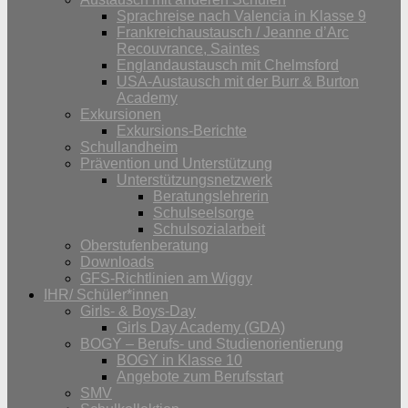
Sprachreise nach Valencia in Klasse 9
Frankreichaustausch / Jeanne d’Arc
Recouvrance, Saintes
Englandaustausch mit Chelmsford
USA-Austausch mit der Burr & Burton
Academy
Exkursionen
Exkursions-Berichte
Schullandheim
Prävention und Unterstützung
Unterstützungsnetzwerk
Beratungslehrerin
Schulseelsorge
Schulsozialarbeit
Oberstufenberatung
Downloads
GFS-Richtlinien am Wiggy
IHR/ Schüler*innen
Girls- & Boys-Day
Girls Day Academy (GDA)
BOGY – Berufs- und Studienorientierung
BOGY in Klasse 10
Angebote zum Berufsstart
SMV