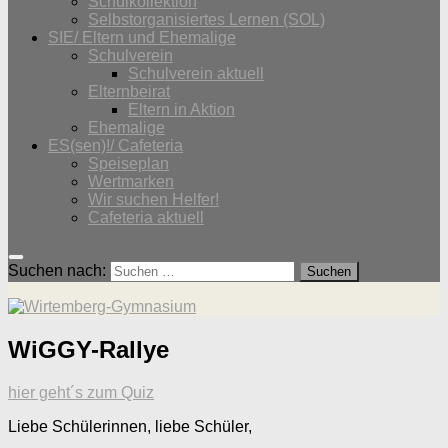
Schulkollektion
Selbstorganisiertes Lernen (SOL)
SIE/ Eltern und Ehemalige
Schulverein
Schulverein aktuell
Elternbeirat
Eltern in Aktion
Ehemalige
ES(sen)!/ Cafeteria
Speiseplan
Wertmarken
Wir suchen Helfer!
Cafeteria aktuell
Suchen nach:
WiGGY-Rallye
hier geht´s zum Quiz
Liebe Schülerinnen, liebe Schüler,