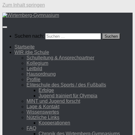
Zum Inhalt springen
Suchen nach:
Startseite
WIR /die Schule
Schulleitung & Ansprechpartner
Kollegium
Leitbild
Hausordnung
Profile
Eliteschule des Sports / des Fußballs
Erfolge
Jugend trainiert für Olympia
MINT und Jugend forscht
Lage & Kontakt
Wissenswertes
Nützliche Links
Kooperationen
FAQ
Chronik des Wirtemberg-Gymnasiums