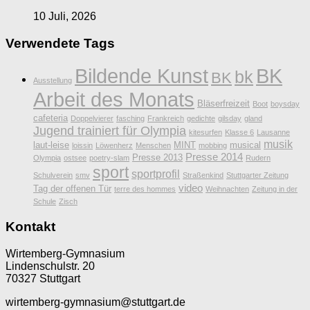
10 Juli, 2026
Verwendete Tags
Bildende Kunst
BK
bk
BK
Ausstellung
Arbeit des Monats
Bläserfreizeit
Boot
boysday
cafeteria
Doppelvierer
fasching
Frankreich
gedichte
gilsday
gland
Jugend trainiert für Olympia
kitesurfen
Klasse 6
Lausanne
musik
laut-leise
MINT
musical
loissin
Löwenherz
Menschen
mobbing
Presse 2014
Presse 2013
Olympia
ostsee
poetry-slam
Rudern
sport
sportprofil
Schulverein
smv
Straßenkind
Stuttgarter Zeitung
video
Tag der offenen Tür
terre des hommes
Weihnachten
Zeitung in der
Schule
Zisch
Kontakt
Wirtemberg-Gymnasium
Lindenschulstr. 20
70327 Stuttgart
wirtemberg-gymnasium@stuttgart.de