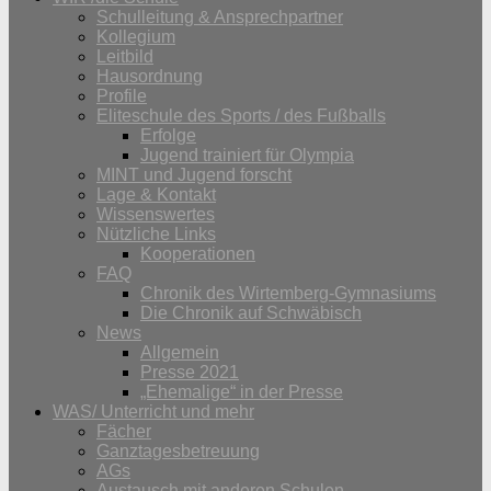
Schulleitung & Ansprechpartner
Kollegium
Leitbild
Hausordnung
Profile
Eliteschule des Sports / des Fußballs
Erfolge
Jugend trainiert für Olympia
MINT und Jugend forscht
Lage & Kontakt
Wissenswertes
Nützliche Links
Kooperationen
FAQ
Chronik des Wirtemberg-Gymnasiums
Die Chronik auf Schwäbisch
News
Allgemein
Presse 2021
„Ehemalige“ in der Presse
WAS/ Unterricht und mehr
Fächer
Ganztagesbetreuung
AGs
Austausch mit anderen Schulen