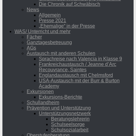
Die Chronik auf Schwäbisch
News
Allgemein
Presse 2021
„Ehemalige“ in der Presse
WAS/ Unterricht und mehr
Fächer
Ganztagesbetreuung
AGs
Austausch mit anderen Schulen
Sprachreise nach Valencia in Klasse 9
Frankreichaustausch / Jeanne d’Arc
Recouvrance, Saintes
Englandaustausch mit Chelmsford
USA-Austausch mit der Burr & Burton
Academy
Exkursionen
Exkursions-Berichte
Schullandheim
Prävention und Unterstützung
Unterstützungsnetzwerk
Beratungslehrerin
Schulseelsorge
Schulsozialarbeit
Oberstufenberatung