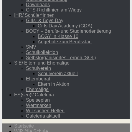
Downloads
GFS-Richtlinien am Wiggy
IHR/ Schüler*innen
Girls- & Boys-Day
Girls Day Academy (GDA)
BOGY – Berufs- und Studienorientierung
BOGY in Klasse 10
Angebote zum Berufsstart
SMV
Schulkollektion
Selbstorganisiertes Lernen (SOL)
SIE/ Eltern und Ehemalige
Schulverein
Schulverein aktuell
Elternbeirat
Eltern in Aktion
Ehemalige
ES(sen)!/ Cafeteria
Speiseplan
Wertmarken
Wir suchen Helfer!
Cafeteria aktuell
Startseite
WIR /die Schule