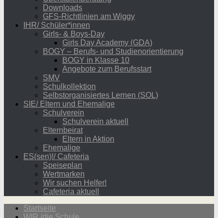
Downloads
GFS-Richtlinien am Wiggy
IHR/ Schüler*innen
Girls- & Boys-Day
Girls Day Academy (GDA)
BOGY – Berufs- und Studienorientierung
BOGY in Klasse 10
Angebote zum Berufsstart
SMV
Schulkollektion
Selbstorganisiertes Lernen (SOL)
SIE/ Eltern und Ehemalige
Schulverein
Schulverein aktuell
Elternbeirat
Eltern in Aktion
Ehemalige
ES(sen)!/ Cafeteria
Speiseplan
Wertmarken
Wir suchen Helfer!
Cafeteria aktuell
Startseite
WIR /die Schule