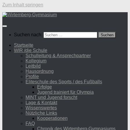
Zum Inhalt springen
Suchen nach:
Startseite
WIR /die Schule
Schulleitung & Ansprechpartner
Kollegium
Leitbild
Hausordnung
Profile
Eliteschule des Sports / des Fußballs
Erfolge
Jugend trainiert für Olympia
MINT und Jugend forscht
Lage & Kontakt
Wissenswertes
Nützliche Links
Kooperationen
FAQ
Chronik des Wirtemberg-Gymnasiums