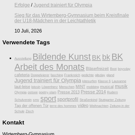
Erfolge
/
Jugend trainiert für Olympia
Sieg für das Wirtemberg-Gymnasium beim Kreisfinale
der U18-Mädchen in der Leichtathletik
10 Juli, 2026
Verwendete Tags
Bildende Kunst
BK
bk
BK
Ausstellung
Arbeit des Monats
Bläserfreizeit
Boot
boysday
cafeteria
Doppelvierer
fasching
Frankreich
gedichte
gilsday
gland
Jugend trainiert für Olympia
kitesurfen
Klasse 6
Lausanne
musik
laut-leise
MINT
musical
loissin
Löwenherz
Menschen
mobbing
Presse 2014
Presse 2013
Olympia
ostsee
poetry-slam
Rudern
sport
sportprofil
Schulverein
smv
Straßenkind
Stuttgarter Zeitung
video
Tag der offenen Tür
terre des hommes
Weihnachten
Zeitung in der
Schule
Zisch
Kontakt
Wirtemberg-Gymnasium