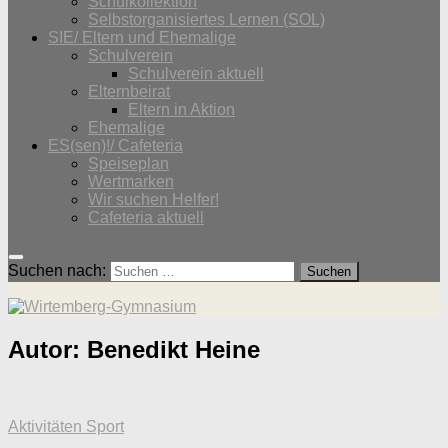
Schulkollektion
Selbstorganisiertes Lernen (SOL)
SIE/ Eltern und Ehemalige
Schulverein
Schulverein aktuell
Elternbeirat
Eltern in Aktion
Ehemalige
ES(sen)!/ Cafeteria
Speiseplan
Wertmarken
Wir suchen Helfer!
Cafeteria aktuell
Suchen nach:
Autor:
Benedikt Heine
Aktivitäten Sport