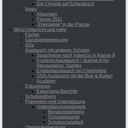
Die Chronik auf Schwäbisch
News
Allgemein
Presse 2021
„Ehemalige“ in der Presse
WAS/ Unterricht und mehr
Fächer
Ganztagesbetreuung
AGs
Austausch mit anderen Schulen
Sprachreise nach Valencia in Klasse 9
Frankreichaustausch / Jeanne d’Arc
Recouvrance, Saintes
Englandaustausch mit Chelmsford
USA-Austausch mit der Burr & Burton
Academy
Exkursionen
Exkursions-Berichte
Schullandheim
Prävention und Unterstützung
Unterstützungsnetzwerk
Beratungslehrerin
Schulseelsorge
Schulsozialarbeit
Oberstufenberatung