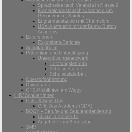
Sprachreise nach Valencia in Klasse 9
Frankreichaustausch / Jeanne d’Arc
Recouvrance, Saintes
Englandaustausch mit Chelmsford
USA-Austausch mit der Burr & Burton
Academy
Exkursionen
Exkursions-Berichte
Schullandheim
Prävention und Unterstützung
Unterstützungsnetzwerk
Beratungslehrerin
Schulseelsorge
Schulsozialarbeit
Oberstufenberatung
Downloads
GFS-Richtlinien am Wiggy
IHR/ Schüler*innen
Girls- & Boys-Day
Girls Day Academy (GDA)
BOGY – Berufs- und Studienorientierung
BOGY in Klasse 10
Angebote zum Berufsstart
SMV