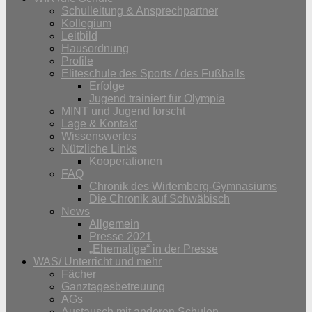
Schulleitung & Ansprechpartner
Kollegium
Leitbild
Hausordnung
Profile
Eliteschule des Sports / des Fußballs
Erfolge
Jugend trainiert für Olympia
MINT und Jugend forscht
Lage & Kontakt
Wissenswertes
Nützliche Links
Kooperationen
FAQ
Chronik des Wirtemberg-Gymnasiums
Die Chronik auf Schwäbisch
News
Allgemein
Presse 2021
„Ehemalige“ in der Presse
WAS/ Unterricht und mehr
Fächer
Ganztagesbetreuung
AGs
Austausch mit anderen Schulen