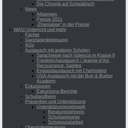
Die Chronik auf Schwäbisch
News
Allgemein
Presse 2021
„Ehemalige“ in der Presse
WAS/ Unterricht und mehr
Fächer
Ganztagesbetreuung
AGs
Austausch mit anderen Schulen
Sprachreise nach Valencia in Klasse 9
Frankreichaustausch / Jeanne d’Arc
Recouvrance, Saintes
Englandaustausch mit Chelmsford
USA-Austausch mit der Burr & Burton
Academy
Exkursionen
Exkursions-Berichte
Schullandheim
Prävention und Unterstützung
Unterstützungsnetzwerk
Beratungslehrerin
Schulseelsorge
Schulsozialarbeit
Oberstufenberatung