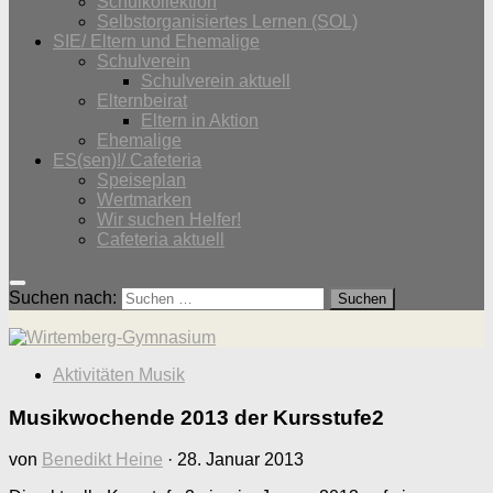
Schulkollektion
Selbstorganisiertes Lernen (SOL)
SIE/ Eltern und Ehemalige
Schulverein
Schulverein aktuell
Elternbeirat
Eltern in Aktion
Ehemalige
ES(sen)!/ Cafeteria
Speiseplan
Wertmarken
Wir suchen Helfer!
Cafeteria aktuell
Suchen nach:
Aktivitäten Musik
Musikwochende 2013 der Kursstufe2
von
Benedikt Heine
·
28. Januar 2013