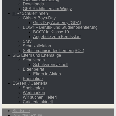
Downloads
GFS-Richtlinien am Wiggy
IHR/ Schüler*innen
Girls- & Boys-Day
Girls Day Academy (GDA)
BOGY – Berufs- und Studienorientierung
BOGY in Klasse 10
Angebote zum Berufsstart
SMV
Schulkollektion
Selbstorganisiertes Lernen (SOL)
SIE/ Eltern und Ehemalige
Schulverein
Schulverein aktuell
Elternbeirat
Eltern in Aktion
Ehemalige
ES(sen)!/ Cafeteria
Speiseplan
Wertmarken
Wir suchen Helfer!
Cafeteria aktuell
Startseite
WIR /die Schule