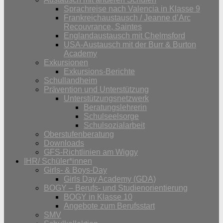
Sprachreise nach Valencia in Klasse 9
Frankreichaustausch / Jeanne d’Arc
Recouvrance, Saintes
Englandaustausch mit Chelmsford
USA-Austausch mit der Burr & Burton
Academy
Exkursionen
Exkursions-Berichte
Schullandheim
Prävention und Unterstützung
Unterstützungsnetzwerk
Beratungslehrerin
Schulseelsorge
Schulsozialarbeit
Oberstufenberatung
Downloads
GFS-Richtlinien am Wiggy
IHR/ Schüler*innen
Girls- & Boys-Day
Girls Day Academy (GDA)
BOGY – Berufs- und Studienorientierung
BOGY in Klasse 10
Angebote zum Berufsstart
SMV