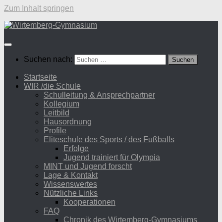
Zum Inhalt springen
Suchen nach:
Startseite
WIR /die Schule
Schulleitung & Ansprechpartner
Kollegium
Leitbild
Hausordnung
Profile
Eliteschule des Sports / des Fußballs
Erfolge
Jugend trainiert für Olympia
MINT und Jugend forscht
Lage & Kontakt
Wissenswertes
Nützliche Links
Kooperationen
FAQ
Chronik des Wirtemberg-Gymnasiums