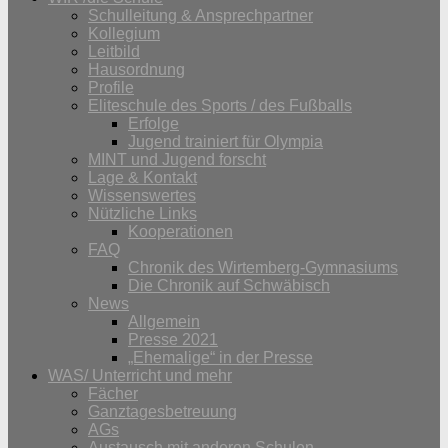
Schulleitung & Ansprechpartner
Kollegium
Leitbild
Hausordnung
Profile
Eliteschule des Sports / des Fußballs
Erfolge
Jugend trainiert für Olympia
MINT und Jugend forscht
Lage & Kontakt
Wissenswertes
Nützliche Links
Kooperationen
FAQ
Chronik des Wirtemberg-Gymnasiums
Die Chronik auf Schwäbisch
News
Allgemein
Presse 2021
„Ehemalige“ in der Presse
WAS/ Unterricht und mehr
Fächer
Ganztagesbetreuung
AGs
Austausch mit anderen Schulen