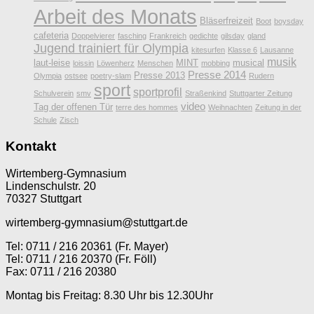
Arbeit des Monats
Bläserfreizeit
Boot
boysday
cafeteria
Doppelvierer
fasching
Frankreich
gedichte
gilsday
gland
Jugend trainiert für Olympia
kitesurfen
Klasse 6
Lausanne
musik
laut-leise
MINT
musical
loissin
Löwenherz
Menschen
mobbing
Presse 2014
Presse 2013
Olympia
ostsee
poetry-slam
Rudern
sport
sportprofil
Schulverein
smv
Straßenkind
Stuttgarter Zeitung
video
Tag der offenen Tür
terre des hommes
Weihnachten
Zeitung in der
Schule
Zisch
Kontakt
Wirtemberg-Gymnasium
Lindenschulstr. 20
70327 Stuttgart
wirtemberg-gymnasium@stuttgart.de
Tel: 0711 / 216 20361 (Fr. Mayer)
Tel: 0711 / 216 20370 (Fr. Föll)
Fax: 0711 / 216 20380
Montag bis Freitag: 8.30 Uhr bis 12.30Uhr