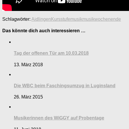
Schlagwörter:
Aidlingen
Kursstufe
musik
musikwochenende
Das könnte dich auch interessieren …
Tag der offenen Tür am 10.03.2018
13. März 2018
Die WBC beim Faschingsumzug in Luginsland
26. März 2015
Musikerinnen des WiGGY auf Probentage