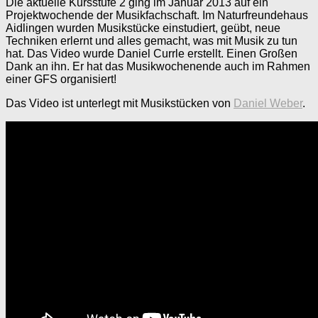
Die aktuelle Kursstufe 2 ging im Januar 2013 auf ein
Projektwochende der Musikfachschaft. Im Naturfreundehaus
Aidlingen wurden Musikstücke einstudiert, geübt, neue
Techniken erlernt und alles gemacht, was mit Musik zu tun
hat. Das Video wurde Daniel Currle erstellt. Einen Großen
Dank an ihn. Er hat das Musikwochenende auch im Rahmen
einer GFS organisiert!
Das Video ist unterlegt mit Musikstücken von
Daniel Weber
.