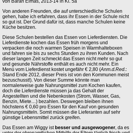
von Baran Elmas, 2013-14 in Kl. 5a
Von anderen Freunden, die auf unterschiedliche Schulen
gehen, habe ich erfahren, dass ihr Essen in der Schule nicht
so gut ist. Der Grund dafür ist, dass manche Schulen keine
Küche besitzen.
Diese Schulen bestellen das Essen von Lieferdiensten. Die
Lieferdienste kochen das Essen früh morgens und
verpacken die noch warmen Speisen in Warmhalteboxen
und fahren sie bis zu sechs Stunden zu ihren Kunden. Nach
dieser langen Zeit schmeckt das Essen nicht mehr so gut
und gesunde Nährstoffe enthält es auch nicht mehr. Ein
Menü vom Lieferdienst kostet ungefähr € 2,80 (
Anm.d.Red
.:
Stand Ende 2012, dieser Preis ist von den Kommunen meist
bezuschusst!). Von dieser Summe könnte man
normalerweise gute Nahrungsmittel zum Kochen kaufen,
doch die Lieferdienste müssen ja das Gehalt der
Angestellten und die Nebenkosten (Strom, Wasser, Gas,
Benzin, Miete…) bezahlen. Deswegen bleiben ihnen
höchstens € 0,60 pro Essen für den Kauf von gesunden
Nahrungsmitteln. Somit müssen die Lieferanten auf sehr
günstige Lebensmittel zurück greifen.
Das Essen am Wiggy ist
besser und ausgewogener
, da es
unter der ehrenamtlichen Mithilfe der Eltern täglich frisch und