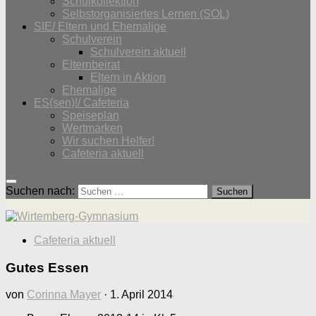
Schulkollektion
Selbstorganisiertes Lernen (SOL)
SIE/ Eltern und Ehemalige
Schulverein
Schulverein aktuell
Elternbeirat
Eltern in Aktion
Ehemalige
ES(sen)!/ Cafeteria
Speiseplan
Wertmarken
Wir suchen Helfer!
Cafeteria aktuell
Suchen nach:
Cafeteria aktuell
Gutes Essen
von
Corinna Mayer
·
1. April 2014