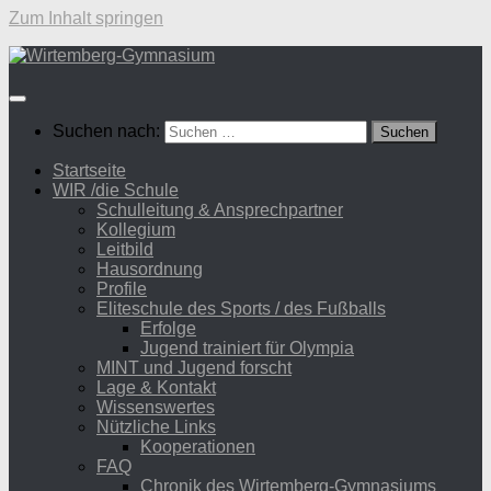
Zum Inhalt springen
Suchen nach:
Startseite
WIR /die Schule
Schulleitung & Ansprechpartner
Kollegium
Leitbild
Hausordnung
Profile
Eliteschule des Sports / des Fußballs
Erfolge
Jugend trainiert für Olympia
MINT und Jugend forscht
Lage & Kontakt
Wissenswertes
Nützliche Links
Kooperationen
FAQ
Chronik des Wirtemberg-Gymnasiums