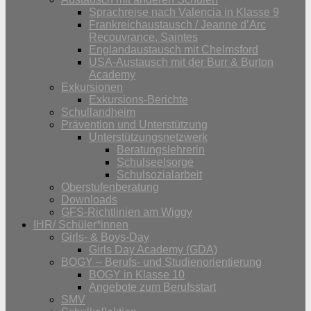
Sprachreise nach Valencia in Klasse 9
Frankreichaustausch / Jeanne d’Arc
Recouvrance, Saintes
Englandaustausch mit Chelmsford
USA-Austausch mit der Burr & Burton
Academy
Exkursionen
Exkursions-Berichte
Schullandheim
Prävention und Unterstützung
Unterstützungsnetzwerk
Beratungslehrerin
Schulseelsorge
Schulsozialarbeit
Oberstufenberatung
Downloads
GFS-Richtlinien am Wiggy
IHR/ Schüler*innen
Girls- & Boys-Day
Girls Day Academy (GDA)
BOGY – Berufs- und Studienorientierung
BOGY in Klasse 10
Angebote zum Berufsstart
SMV