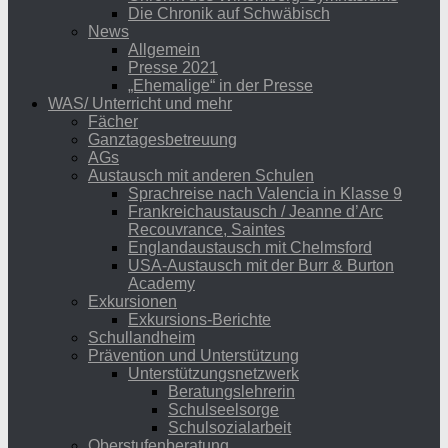
Die Chronik auf Schwäbisch
News
Allgemein
Presse 2021
„Ehemalige“ in der Presse
WAS/ Unterricht und mehr
Fächer
Ganztagesbetreuung
AGs
Austausch mit anderen Schulen
Sprachreise nach Valencia in Klasse 9
Frankreichaustausch / Jeanne d’Arc
Recouvrance, Saintes
Englandaustausch mit Chelmsford
USA-Austausch mit der Burr & Burton
Academy
Exkursionen
Exkursions-Berichte
Schullandheim
Prävention und Unterstützung
Unterstützungsnetzwerk
Beratungslehrerin
Schulseelsorge
Schulsozialarbeit
Oberstufenberatung