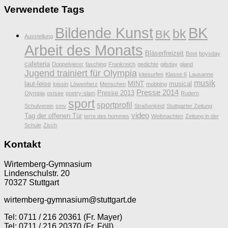
Verwendete Tags
Bildende Kunst
BK
bk
BK
Ausstellung
Arbeit des Monats
Bläserfreizeit
Boot
boysday
cafeteria
Doppelvierer
fasching
Frankreich
gedichte
gilsday
gland
Jugend trainiert für Olympia
kitesurfen
Klasse 6
Lausanne
musik
laut-leise
MINT
musical
loissin
Löwenherz
Menschen
mobbing
Presse 2014
Presse 2013
Olympia
ostsee
poetry-slam
Rudern
sport
sportprofil
Schulverein
smv
Straßenkind
Stuttgarter Zeitung
video
Tag der offenen Tür
terre des hommes
Weihnachten
Zeitung in der
Schule
Zisch
Kontakt
Wirtemberg-Gymnasium
Lindenschulstr. 20
70327 Stuttgart
wirtemberg-gymnasium@stuttgart.de
Tel: 0711 / 216 20361 (Fr. Mayer)
Tel: 0711 / 216 20370 (Fr. Föll)