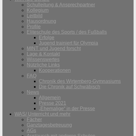
Schulleitung & Ansprechpartner
Kollegium
Leitbild
Hausordnung
Profile
Eliteschule des Sports / des Fußballs
Erfolge
Jugend trainiert für Olympia
MINT und Jugend forscht
Lage & Kontakt
Wissenswertes
Nützliche Links
Kooperationen
FAQ
Chronik des Wirtemberg-Gymnasiums
Die Chronik auf Schwäbisch
News
Allgemein
Presse 2021
„Ehemalige“ in der Presse
WAS/ Unterricht und mehr
Fächer
Ganztagesbetreuung
AGs
Austausch mit anderen Schulen