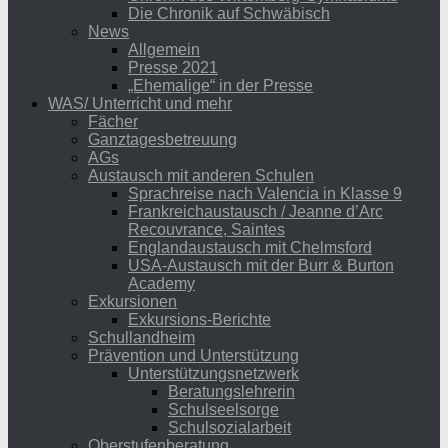
Die Chronik auf Schwäbisch
News
Allgemein
Presse 2021
„Ehemalige“ in der Presse
WAS/ Unterricht und mehr
Fächer
Ganztagesbetreuung
AGs
Austausch mit anderen Schulen
Sprachreise nach Valencia in Klasse 9
Frankreichaustausch / Jeanne d’Arc
Recouvrance, Saintes
Englandaustausch mit Chelmsford
USA-Austausch mit der Burr & Burton
Academy
Exkursionen
Exkursions-Berichte
Schullandheim
Prävention und Unterstützung
Unterstützungsnetzwerk
Beratungslehrerin
Schulseelsorge
Schulsozialarbeit
Oberstufenberatung