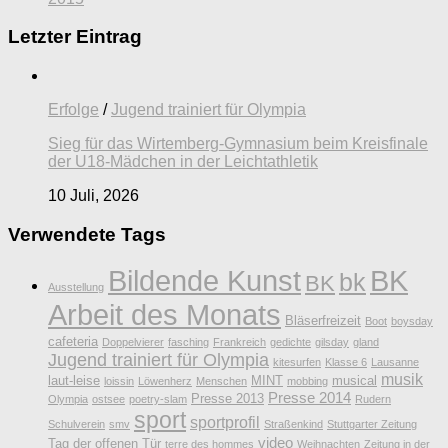
Letzter Eintrag
Erfolge
/
Jugend trainiert für Olympia
Sieg für das Wirtemberg-Gymnasium beim Kreisfinale
der U18-Mädchen in der Leichtathletik
10 Juli, 2026
Verwendete Tags
Bildende Kunst
BK
bk
BK
Ausstellung
Arbeit des Monats
Bläserfreizeit
Boot
boysday
cafeteria
Doppelvierer
fasching
Frankreich
gedichte
gilsday
gland
Jugend trainiert für Olympia
kitesurfen
Klasse 6
Lausanne
musik
laut-leise
MINT
musical
loissin
Löwenherz
Menschen
mobbing
Presse 2014
Presse 2013
Olympia
ostsee
poetry-slam
Rudern
sport
sportprofil
Schulverein
smv
Straßenkind
Stuttgarter Zeitung
video
Tag der offenen Tür
terre des hommes
Weihnachten
Zeitung in der