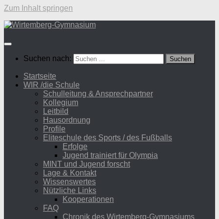
Zum Inhalt springen
Suchen nach:
Startseite
WIR /die Schule
Schulleitung & Ansprechpartner
Kollegium
Leitbild
Hausordnung
Profile
Eliteschule des Sports / des Fußballs
Erfolge
Jugend trainiert für Olympia
MINT und Jugend forscht
Lage & Kontakt
Wissenswertes
Nützliche Links
Kooperationen
FAQ
Chronik des Wirtemberg-Gymnasiums