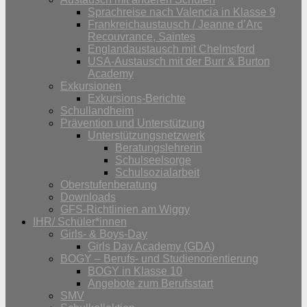
Sprachreise nach Valencia in Klasse 9
Frankreichaustausch / Jeanne d’Arc
Recouvrance, Saintes
Englandaustausch mit Chelmsford
USA-Austausch mit der Burr & Burton
Academy
Exkursionen
Exkursions-Berichte
Schullandheim
Prävention und Unterstützung
Unterstützungsnetzwerk
Beratungslehrerin
Schulseelsorge
Schulsozialarbeit
Oberstufenberatung
Downloads
GFS-Richtlinien am Wiggy
IHR/ Schüler*innen
Girls- & Boys-Day
Girls Day Academy (GDA)
BOGY – Berufs- und Studienorientierung
BOGY in Klasse 10
Angebote zum Berufsstart
SMV