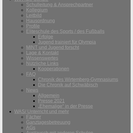
Schulleitung & Ansprechpartner
Kollegium
Leitbild
Hausordnung
Profile
Eliteschule des Sports / des Fußballs
Erfolge
Jugend trainiert für Olympia
MINT und Jugend forscht
Lage & Kontakt
Wissenswertes
Nützliche Links
Kooperationen
FAQ
Chronik des Wirtemberg-Gymnasiums
Die Chronik auf Schwäbisch
News
Allgemein
Presse 2021
„Ehemalige“ in der Presse
WAS/ Unterricht und mehr
Fächer
Ganztagesbetreuung
AGs
Austausch mit anderen Schulen