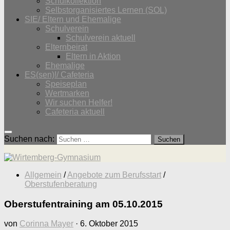
Schulkollektion
Selbstorganisiertes Lernen (SOL)
SIE/ Eltern und Ehemalige
Schulverein
Schulverein aktuell
Elternbeirat
Eltern in Aktion
Ehemalige
ES(sen)!/ Cafeteria
Speiseplan
Wertmarken
Wir suchen Helfer!
Cafeteria aktuell
Suchen nach:
Allgemein
/
Angebote zum Berufsstart
/
Oberstufenberatung
Oberstufentraining am 05.10.2015
von
Corinna Mayer
·
6. Oktober 2015