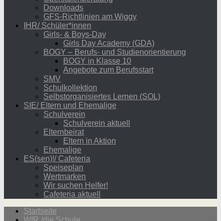
Downloads
GFS-Richtlinien am Wiggy
IHR/ Schüler*innen
Girls- & Boys-Day
Girls Day Academy (GDA)
BOGY – Berufs- und Studienorientierung
BOGY in Klasse 10
Angebote zum Berufsstart
SMV
Schulkollektion
Selbstorganisiertes Lernen (SOL)
SIE/ Eltern und Ehemalige
Schulverein
Schulverein aktuell
Elternbeirat
Eltern in Aktion
Ehemalige
ES(sen)!/ Cafeteria
Speiseplan
Wertmarken
Wir suchen Helfer!
Cafeteria aktuell
Startseite
WIR /die Schule