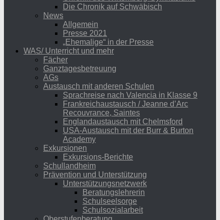
Die Chronik auf Schwäbisch
News
Allgemein
Presse 2021
„Ehemalige“ in der Presse
WAS/ Unterricht und mehr
Fächer
Ganztagesbetreuung
AGs
Austausch mit anderen Schulen
Sprachreise nach Valencia in Klasse 9
Frankreichaustausch / Jeanne d’Arc
Recouvrance, Saintes
Englandaustausch mit Chelmsford
USA-Austausch mit der Burr & Burton
Academy
Exkursionen
Exkursions-Berichte
Schullandheim
Prävention und Unterstützung
Unterstützungsnetzwerk
Beratungslehrerin
Schulseelsorge
Schulsozialarbeit
Oberstufenberatung