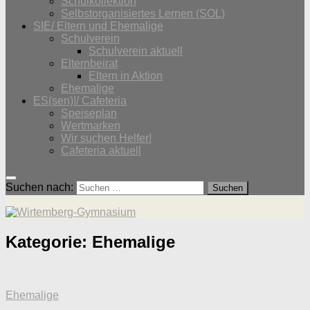
Schulkollektion
Selbstorganisiertes Lernen (SOL)
SIE/ Eltern und Ehemalige
Schulverein
Schulverein aktuell
Elternbeirat
Eltern in Aktion
Ehemalige
ES(sen)!/ Cafeteria
Speiseplan
Wertmarken
Wir suchen Helfer!
Cafeteria aktuell
Suchen nach:
Kategorie:
Ehemalige
Ehemalige