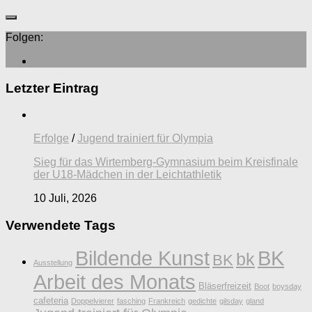
Folgen:
Letzter Eintrag
Erfolge
/
Jugend trainiert für Olympia
Sieg für das Wirtemberg-Gymnasium beim Kreisfinale
der U18-Mädchen in der Leichtathletik
10 Juli, 2026
Verwendete Tags
Bildende Kunst
BK
bk
BK
Ausstellung
Arbeit des Monats
Bläserfreizeit
Boot
boysday
cafeteria
Doppelvierer
fasching
Frankreich
gedichte
gilsday
gland