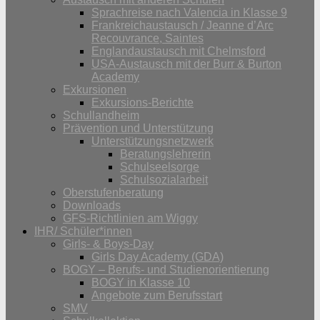
Sprachreise nach Valencia in Klasse 9
Frankreichaustausch / Jeanne d’Arc
Recouvrance, Saintes
Englandaustausch mit Chelmsford
USA-Austausch mit der Burr & Burton
Academy
Exkursionen
Exkursions-Berichte
Schullandheim
Prävention und Unterstützung
Unterstützungsnetzwerk
Beratungslehrerin
Schulseelsorge
Schulsozialarbeit
Oberstufenberatung
Downloads
GFS-Richtlinien am Wiggy
IHR/ Schüler*innen
Girls- & Boys-Day
Girls Day Academy (GDA)
BOGY – Berufs- und Studienorientierung
BOGY in Klasse 10
Angebote zum Berufsstart
SMV