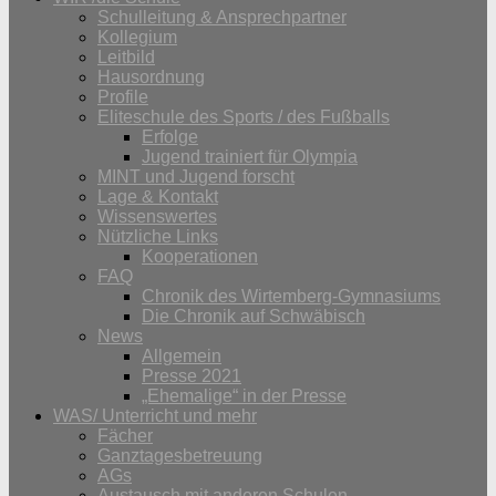
Schulleitung & Ansprechpartner
Kollegium
Leitbild
Hausordnung
Profile
Eliteschule des Sports / des Fußballs
Erfolge
Jugend trainiert für Olympia
MINT und Jugend forscht
Lage & Kontakt
Wissenswertes
Nützliche Links
Kooperationen
FAQ
Chronik des Wirtemberg-Gymnasiums
Die Chronik auf Schwäbisch
News
Allgemein
Presse 2021
„Ehemalige“ in der Presse
WAS/ Unterricht und mehr
Fächer
Ganztagesbetreuung
AGs
Austausch mit anderen Schulen