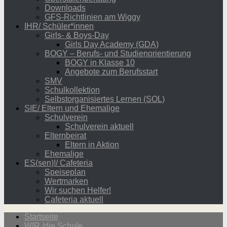
Downloads
GFS-Richtlinien am Wiggy
IHR/ Schüler*innen
Girls- & Boys-Day
Girls Day Academy (GDA)
BOGY – Berufs- und Studienorientierung
BOGY in Klasse 10
Angebote zum Berufsstart
SMV
Schulkollektion
Selbstorganisiertes Lernen (SOL)
SIE/ Eltern und Ehemalige
Schulverein
Schulverein aktuell
Elternbeirat
Eltern in Aktion
Ehemalige
ES(sen)!/ Cafeteria
Speiseplan
Wertmarken
Wir suchen Helfer!
Cafeteria aktuell
Startseite
WIR /die Schule