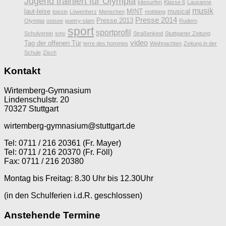
Jugend trainiert für Olympia
kitesurfen
Klasse 6
Lausanne
musik
laut-leise
MINT
musical
loissin
Löwenherz
Menschen
mobbing
Presse 2014
Presse 2013
Olympia
ostsee
poetry-slam
Rudern
sport
sportprofil
Schulverein
smv
Straßenkind
Stuttgarter Zeitung
video
Tag der offenen Tür
terre des hommes
Weihnachten
Zeitung in der
Schule
Zisch
Kontakt
Wirtemberg-Gymnasium
Lindenschulstr. 20
70327 Stuttgart
wirtemberg-gymnasium@stuttgart.de
Tel: 0711 / 216 20361 (Fr. Mayer)
Tel: 0711 / 216 20370 (Fr. Föll)
Fax: 0711 / 216 20380
Montag bis Freitag: 8.30 Uhr bis 12.30Uhr
(in den Schulferien i.d.R. geschlossen)
Anstehende Termine