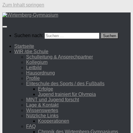
Zum Inhalt springen
Suchen nach:
Startseite
WIR /die Schule
Schulleitung & Ansprechpartner
Kollegium
Leitbild
Hausordnung
Profile
Eliteschule des Sports / des Fußballs
Erfolge
Jugend trainiert für Olympia
MINT und Jugend forscht
Lage & Kontakt
Wissenswertes
Nützliche Links
Kooperationen
FAQ
Chronik des Wirtemberg-Gymnasiums