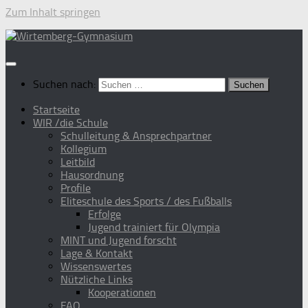
Zum Inhalt springen
Suchen nach:
Startseite
WIR /die Schule
Schulleitung & Ansprechpartner
Kollegium
Leitbild
Hausordnung
Profile
Eliteschule des Sports / des Fußballs
Erfolge
Jugend trainiert für Olympia
MINT und Jugend forscht
Lage & Kontakt
Wissenswertes
Nützliche Links
Kooperationen
FAQ