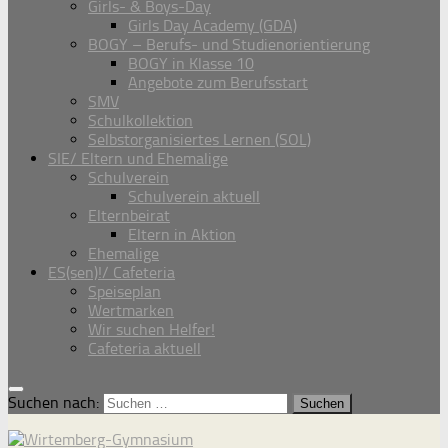
Girls- & Boys-Day
Girls Day Academy (GDA)
BOGY – Berufs- und Studienorientierung
BOGY in Klasse 10
Angebote zum Berufsstart
SMV
Schulkollektion
Selbstorganisiertes Lernen (SOL)
SIE/ Eltern und Ehemalige
Schulverein
Schulverein aktuell
Elternbeirat
Eltern in Aktion
Ehemalige
ES(sen)!/ Cafeteria
Speiseplan
Wertmarken
Wir suchen Helfer!
Cafeteria aktuell
Suchen nach: