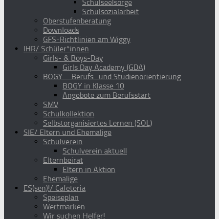
Schulseelsorge
Schulsozialarbeit
Oberstufenberatung
Downloads
GFS-Richtlinien am Wiggy
IHR/ Schüler*innen
Girls- & Boys-Day
Girls Day Academy (GDA)
BOGY – Berufs- und Studienorientierung
BOGY in Klasse 10
Angebote zum Berufsstart
SMV
Schulkollektion
Selbstorganisiertes Lernen (SOL)
SIE/ Eltern und Ehemalige
Schulverein
Schulverein aktuell
Elternbeirat
Eltern in Aktion
Ehemalige
ES(sen)!/ Cafeteria
Speiseplan
Wertmarken
Wir suchen Helfer!