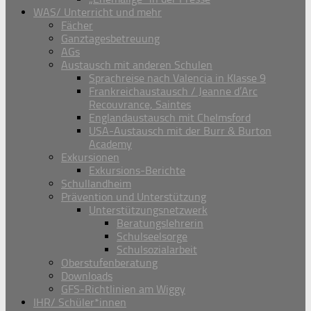
WAS/ Unterricht und mehr
Fächer
Ganztagesbetreuung
AGs
Austausch mit anderen Schulen
Sprachreise nach Valencia in Klasse 9
Frankreichaustausch / Jeanne d’Arc
Recouvrance, Saintes
Englandaustausch mit Chelmsford
USA-Austausch mit der Burr & Burton
Academy
Exkursionen
Exkursions-Berichte
Schullandheim
Prävention und Unterstützung
Unterstützungsnetzwerk
Beratungslehrerin
Schulseelsorge
Schulsozialarbeit
Oberstufenberatung
Downloads
GFS-Richtlinien am Wiggy
IHR/ Schüler*innen