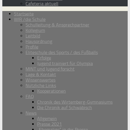
Cafeteria aktuell
Startseite
WIR /die Schule
Schulleitung & Ansprechpartner
Kollegium
Leitbild
Hausordnung
Profile
Eliteschule des Sports / des Fußballs
Erfolge
Jugend trainiert für Olympia
MINT und Jugend forscht
Lage & Kontakt
Wissenswertes
Nützliche Links
Kooperationen
FAQ
Chronik des Wirtemberg-Gymnasiums
Die Chronik auf Schwäbisch
News
Allgemein
Presse 2021
„Ehemalige“ in der Presse