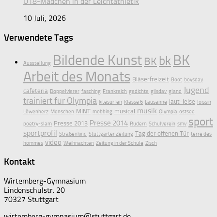
U18-Mädchen in der Leichtathletik
10 Juli, 2026
Verwendete Tags
Bildende Kunst
BK
bk
BK
Ausstellung
Arbeit des Monats
Bläserfreizeit
Boot
boysday
Jugend
cafeteria
Doppelvierer
fasching
Frankreich
gedichte
gilsday
gland
trainiert für Olympia
laut-leise
kitesurfen
Klasse 6
Lausanne
loissin
musik
MINT
musical
Löwenherz
Menschen
mobbing
Olympia
ostsee
sport
Presse 2014
Presse 2013
poetry-slam
Rudern
Schulverein
smv
sportprofil
Tag der offenen Tür
Straßenkind
Stuttgarter Zeitung
terre des
video
hommes
Weihnachten
Zeitung in der Schule
Zisch
Kontakt
Wirtemberg-Gymnasium
Lindenschulstr. 20
70327 Stuttgart
wirtemberg-gymnasium@stuttgart.de