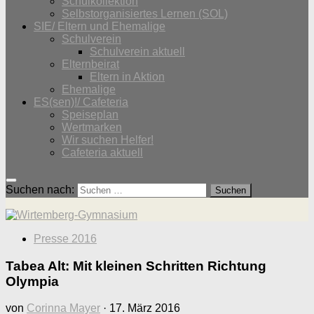
Schulkollektion
Selbstorganisiertes Lernen (SOL)
SIE/ Eltern und Ehemalige
Schulverein
Schulverein aktuell
Elternbeirat
Eltern in Aktion
Ehemalige
ES(sen)!/ Cafeteria
Speiseplan
Wertmarken
Wir suchen Helfer!
Cafeteria aktuell
Suchen nach:
Presse 2016
Tabea Alt: Mit kleinen Schritten Richtung
Olympia
von
Corinna Mayer
·
17. März 2016