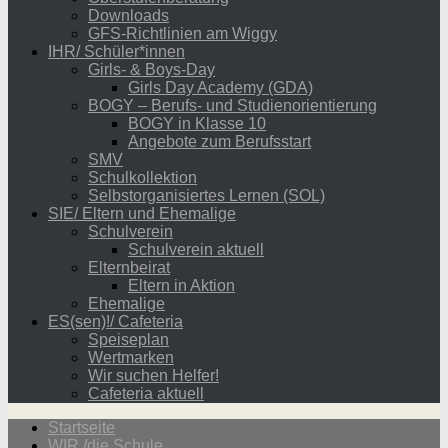
Downloads
GFS-Richtlinien am Wiggy
IHR/ Schüler*innen
Girls- & Boys-Day
Girls Day Academy (GDA)
BOGY – Berufs- und Studienorientierung
BOGY in Klasse 10
Angebote zum Berufsstart
SMV
Schulkollektion
Selbstorganisiertes Lernen (SOL)
SIE/ Eltern und Ehemalige
Schulverein
Schulverein aktuell
Elternbeirat
Eltern in Aktion
Ehemalige
ES(sen)!/ Cafeteria
Speiseplan
Wertmarken
Wir suchen Helfer!
Cafeteria aktuell
Startseite
WIR /die Schule