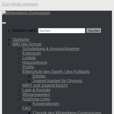
Zum Inhalt springen
Suchen nach:
Startseite
WIR /die Schule
Schulleitung & Ansprechpartner
Kollegium
Leitbild
Hausordnung
Profile
Eliteschule des Sports / des Fußballs
Erfolge
Jugend trainiert für Olympia
MINT und Jugend forscht
Lage & Kontakt
Wissenswertes
Nützliche Links
Kooperationen
FAQ
Chronik des Wirtemberg-Gymnasiums