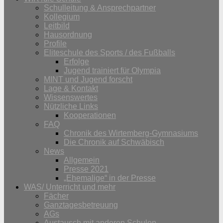
Schulleitung & Ansprechpartner
Kollegium
Leitbild
Hausordnung
Profile
Eliteschule des Sports / des Fußballs
Erfolge
Jugend trainiert für Olympia
MINT und Jugend forscht
Lage & Kontakt
Wissenswertes
Nützliche Links
Kooperationen
FAQ
Chronik des Wirtemberg-Gymnasiums
Die Chronik auf Schwäbisch
News
Allgemein
Presse 2021
„Ehemalige“ in der Presse
WAS/ Unterricht und mehr
Fächer
Ganztagesbetreuung
AGs
Austausch mit anderen Schulen