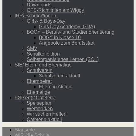
Downloads
GFS-Richtlinien am Wiggy
IHR/ Schüler*innen
Girls- & Boys-Day
Girls Day Academy (GDA)
BOGY – Berufs- und Studienorientierung
BOGY in Klasse 10
Angebote zum Berufsstart
SMV
Schulkollektion
Selbstorganisiertes Lernen (SOL)
SIE/ Eltern und Ehemalige
Schulverein
Schulverein aktuell
Elternbeirat
Eltern in Aktion
Ehemalige
ES(sen)!/ Cafeteria
Speiseplan
Wertmarken
Wir suchen Helfer!
Cafeteria aktuell
Startseite
WIR /die Schule