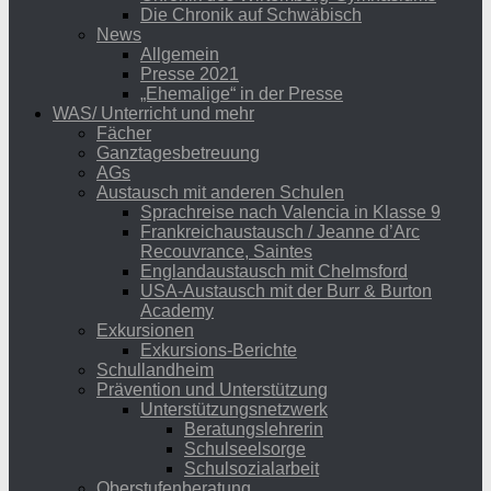
Die Chronik auf Schwäbisch
News
Allgemein
Presse 2021
„Ehemalige“ in der Presse
WAS/ Unterricht und mehr
Fächer
Ganztagesbetreuung
AGs
Austausch mit anderen Schulen
Sprachreise nach Valencia in Klasse 9
Frankreichaustausch / Jeanne d’Arc
Recouvrance, Saintes
Englandaustausch mit Chelmsford
USA-Austausch mit der Burr & Burton
Academy
Exkursionen
Exkursions-Berichte
Schullandheim
Prävention und Unterstützung
Unterstützungsnetzwerk
Beratungslehrerin
Schulseelsorge
Schulsozialarbeit
Oberstufenberatung