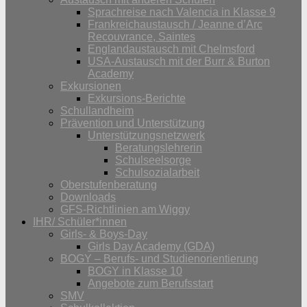
Sprachreise nach Valencia in Klasse 9
Frankreichaustausch / Jeanne d’Arc
Recouvrance, Saintes
Englandaustausch mit Chelmsford
USA-Austausch mit der Burr & Burton
Academy
Exkursionen
Exkursions-Berichte
Schullandheim
Prävention und Unterstützung
Unterstützungsnetzwerk
Beratungslehrerin
Schulseelsorge
Schulsozialarbeit
Oberstufenberatung
Downloads
GFS-Richtlinien am Wiggy
IHR/ Schüler*innen
Girls- & Boys-Day
Girls Day Academy (GDA)
BOGY – Berufs- und Studienorientierung
BOGY in Klasse 10
Angebote zum Berufsstart
SMV