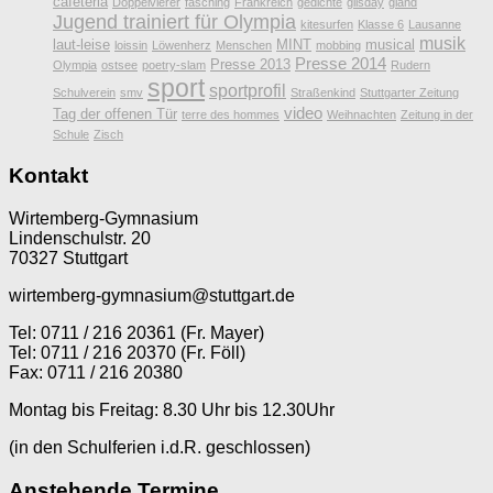
cafeteria
Doppelvierer
fasching
Frankreich
gedichte
gilsday
gland
Jugend trainiert für Olympia
kitesurfen
Klasse 6
Lausanne
musik
laut-leise
MINT
musical
loissin
Löwenherz
Menschen
mobbing
Presse 2014
Presse 2013
Olympia
ostsee
poetry-slam
Rudern
sport
sportprofil
Schulverein
smv
Straßenkind
Stuttgarter Zeitung
video
Tag der offenen Tür
terre des hommes
Weihnachten
Zeitung in der
Schule
Zisch
Kontakt
Wirtemberg-Gymnasium
Lindenschulstr. 20
70327 Stuttgart
wirtemberg-gymnasium@stuttgart.de
Tel: 0711 / 216 20361 (Fr. Mayer)
Tel: 0711 / 216 20370 (Fr. Föll)
Fax: 0711 / 216 20380
Montag bis Freitag: 8.30 Uhr bis 12.30Uhr
(in den Schulferien i.d.R. geschlossen)
Anstehende Termine