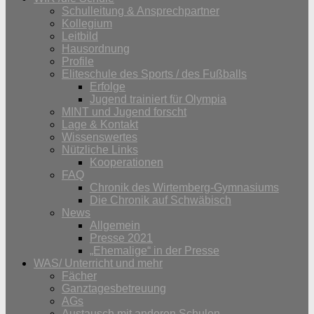
Schulleitung & Ansprechpartner
Kollegium
Leitbild
Hausordnung
Profile
Eliteschule des Sports / des Fußballs
Erfolge
Jugend trainiert für Olympia
MINT und Jugend forscht
Lage & Kontakt
Wissenswertes
Nützliche Links
Kooperationen
FAQ
Chronik des Wirtemberg-Gymnasiums
Die Chronik auf Schwäbisch
News
Allgemein
Presse 2021
„Ehemalige“ in der Presse
WAS/ Unterricht und mehr
Fächer
Ganztagesbetreuung
AGs
Austausch mit anderen Schulen