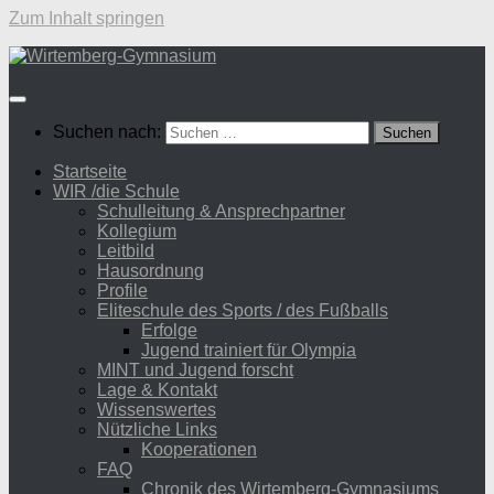
Zum Inhalt springen
Suchen nach:
Startseite
WIR /die Schule
Schulleitung & Ansprechpartner
Kollegium
Leitbild
Hausordnung
Profile
Eliteschule des Sports / des Fußballs
Erfolge
Jugend trainiert für Olympia
MINT und Jugend forscht
Lage & Kontakt
Wissenswertes
Nützliche Links
Kooperationen
FAQ
Chronik des Wirtemberg-Gymnasiums