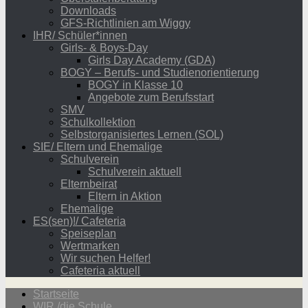
Downloads
GFS-Richtlinien am Wiggy
IHR/ Schüler*innen
Girls- & Boys-Day
Girls Day Academy (GDA)
BOGY – Berufs- und Studienorientierung
BOGY in Klasse 10
Angebote zum Berufsstart
SMV
Schulkollektion
Selbstorganisiertes Lernen (SOL)
SIE/ Eltern und Ehemalige
Schulverein
Schulverein aktuell
Elternbeirat
Eltern in Aktion
Ehemalige
ES(sen)!/ Cafeteria
Speiseplan
Wertmarken
Wir suchen Helfer!
Cafeteria aktuell
Startseite
WIR /die Schule