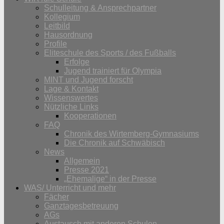
Schulleitung & Ansprechpartner
Kollegium
Leitbild
Hausordnung
Profile
Eliteschule des Sports / des Fußballs
Erfolge
Jugend trainiert für Olympia
MINT und Jugend forscht
Lage & Kontakt
Wissenswertes
Nützliche Links
Kooperationen
FAQ
Chronik des Wirtemberg-Gymnasiums
Die Chronik auf Schwäbisch
News
Allgemein
Presse 2021
„Ehemalige“ in der Presse
WAS/ Unterricht und mehr
Fächer
Ganztagesbetreuung
AGs
Austausch mit anderen Schulen