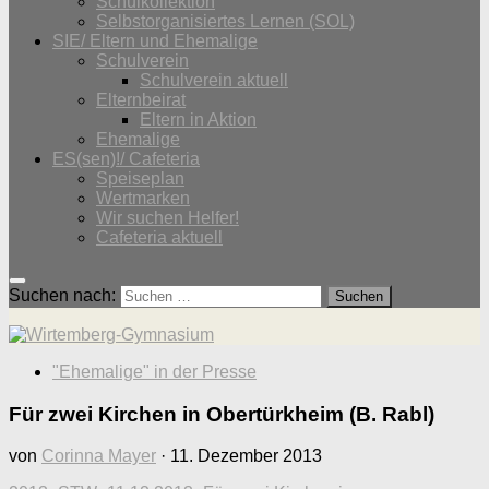
Schulkollektion
Selbstorganisiertes Lernen (SOL)
SIE/ Eltern und Ehemalige
Schulverein
Schulverein aktuell
Elternbeirat
Eltern in Aktion
Ehemalige
ES(sen)!/ Cafeteria
Speiseplan
Wertmarken
Wir suchen Helfer!
Cafeteria aktuell
Suchen nach:
"Ehemalige" in der Presse
Für zwei Kirchen in Obertürkheim (B. Rabl)
von
Corinna Mayer
·
11. Dezember 2013