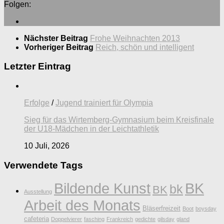
Folgen:
Nächster Beitrag
Frohe Weihnachten 2013
Vorheriger Beitrag
Reich, schön und intelligent
Letzter Eintrag
Erfolge
/
Jugend trainiert für Olympia
Sieg für das Wirtemberg-Gymnasium beim Kreisfinale
der U18-Mädchen in der Leichtathletik
10 Juli, 2026
Verwendete Tags
Bildende Kunst
BK
bk
BK
Ausstellung
Arbeit des Monats
Bläserfreizeit
Boot
boysday
cafeteria
Doppelvierer
fasching
Frankreich
gedichte
gilsday
gland