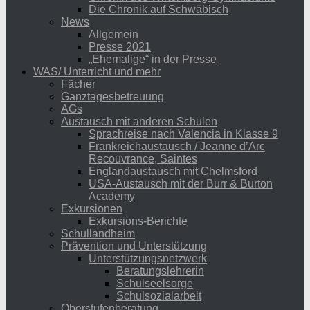
Die Chronik auf Schwäbisch
News
Allgemein
Presse 2021
„Ehemalige“ in der Presse
WAS/ Unterricht und mehr
Fächer
Ganztagesbetreuung
AGs
Austausch mit anderen Schulen
Sprachreise nach Valencia in Klasse 9
Frankreichaustausch / Jeanne d’Arc
Recouvrance, Saintes
Englandaustausch mit Chelmsford
USA-Austausch mit der Burr & Burton
Academy
Exkursionen
Exkursions-Berichte
Schullandheim
Prävention und Unterstützung
Unterstützungsnetzwerk
Beratungslehrerin
Schulseelsorge
Schulsozialarbeit
Oberstufenberatung