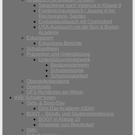
Sprachreise nach Valencia in Klasse 9
Frankreichaustausch / Jeanne d’Arc
Recouvrance, Saintes
Englandaustausch mit Chelmsford
USA-Austausch mit der Burr & Burton
Academy
Exkursionen
Exkursions-Berichte
Schullandheim
Prävention und Unterstützung
Unterstützungsnetzwerk
Beratungslehrerin
Schulseelsorge
Schulsozialarbeit
Oberstufenberatung
Downloads
GFS-Richtlinien am Wiggy
IHR/ Schüler*innen
Girls- & Boys-Day
Girls Day Academy (GDA)
BOGY – Berufs- und Studienorientierung
BOGY in Klasse 10
Angebote zum Berufsstart
SMV