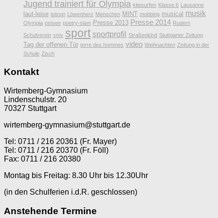
Jugend trainiert für Olympia
kitesurfen
Klasse 6
Lausanne
musik
laut-leise
MINT
musical
loissin
Löwenherz
Menschen
mobbing
Presse 2014
Presse 2013
Olympia
ostsee
poetry-slam
Rudern
sport
sportprofil
Schulverein
smv
Straßenkind
Stuttgarter Zeitung
video
Tag der offenen Tür
terre des hommes
Weihnachten
Zeitung in der
Schule
Zisch
Kontakt
Wirtemberg-Gymnasium
Lindenschulstr. 20
70327 Stuttgart
wirtemberg-gymnasium@stuttgart.de
Tel: 0711 / 216 20361 (Fr. Mayer)
Tel: 0711 / 216 20370 (Fr. Föll)
Fax: 0711 / 216 20380
Montag bis Freitag: 8.30 Uhr bis 12.30Uhr
(in den Schulferien i.d.R. geschlossen)
Anstehende Termine