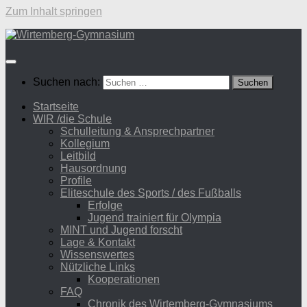
Zum Inhalt springen
Suchen nach:
Startseite
WIR /die Schule
Schulleitung & Ansprechpartner
Kollegium
Leitbild
Hausordnung
Profile
Eliteschule des Sports / des Fußballs
Erfolge
Jugend trainiert für Olympia
MINT und Jugend forscht
Lage & Kontakt
Wissenswertes
Nützliche Links
Kooperationen
FAQ
Chronik des Wirtemberg-Gymnasiums