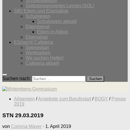
Schulkollektion
Selbstorganisiertes Lernen (SOL)
SIE/ Eltern und Ehemalige
Schulverein
Schulverein aktuell
Elternbeirat
Eltern in Aktion
Ehemalige
ES(sen)!/ Cafeteria
Speiseplan
Wertmarken
Wir suchen Helfer!
Cafeteria aktuell
Suchen nach:
Allgemein
/
Angebote zum Berufsstart
/
BOGY
/
Presse
2019
STN 29.03.2019
von
Corinna Mayer
·
1. April 2019