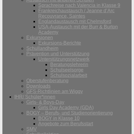
Sprachreise nach Valencia in Klasse 9
Frankreichaustausch / Jeanne d’Arc
Recouvrance, Saintes
Englandaustausch mit Chelmsford
USA-Austausch mit der Burr & Burton
Academy
Exkursionen
Exkursions-Berichte
Schullandheim
Prävention und Unterstützung
Unterstützungsnetzwerk
Beratungslehrerin
Schulseelsorge
Schulsozialarbeit
Oberstufenberatung
Downloads
GFS-Richtlinien am Wiggy
IHR/ Schüler*innen
Girls- & Boys-Day
Girls Day Academy (GDA)
BOGY – Berufs- und Studienorientierung
BOGY in Klasse 10
Angebote zum Berufsstart
SMV