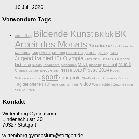
10 Juli, 2026
Verwendete Tags
Bildende Kunst
BK
bk
BK
Ausstellung
Arbeit des Monats
Bläserfreizeit
Boot
boysday
cafeteria
Doppelvierer
fasching
Frankreich
gedichte
gilsday
gland
Jugend trainiert für Olympia
kitesurfen
Klasse 6
Lausanne
musik
laut-leise
MINT
musical
loissin
Löwenherz
Menschen
mobbing
Presse 2014
Presse 2013
Olympia
ostsee
poetry-slam
Rudern
sport
sportprofil
Schulverein
smv
Straßenkind
Stuttgarter Zeitung
video
Tag der offenen Tür
terre des hommes
Weihnachten
Zeitung in der
Schule
Zisch
Kontakt
Wirtemberg-Gymnasium
Lindenschulstr. 20
70327 Stuttgart
wirtemberg-gymnasium@stuttgart.de