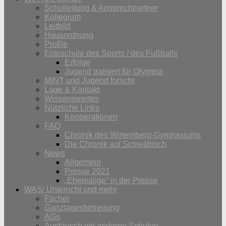
Schulleitung & Ansprechpartner
Kollegium
Leitbild
Hausordnung
Profile
Eliteschule des Sports / des Fußballs
Erfolge
Jugend trainiert für Olympia
MINT und Jugend forscht
Lage & Kontakt
Wissenswertes
Nützliche Links
Kooperationen
FAQ
Chronik des Wirtemberg-Gymnasiums
Die Chronik auf Schwäbisch
News
Allgemein
Presse 2021
„Ehemalige“ in der Presse
WAS/ Unterricht und mehr
Fächer
Ganztagesbetreuung
AGs
Austausch mit anderen Schulen