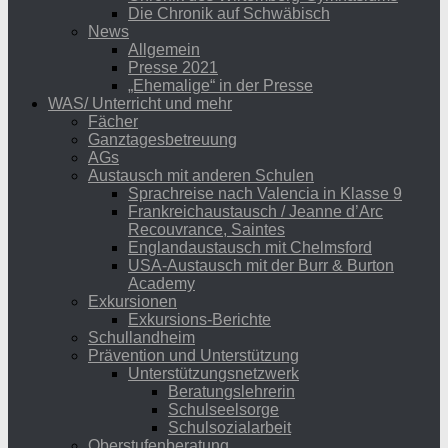
Die Chronik auf Schwäbisch
News
Allgemein
Presse 2021
„Ehemalige“ in der Presse
WAS/ Unterricht und mehr
Fächer
Ganztagesbetreuung
AGs
Austausch mit anderen Schulen
Sprachreise nach Valencia in Klasse 9
Frankreichaustausch / Jeanne d’Arc
Recouvrance, Saintes
Englandaustausch mit Chelmsford
USA-Austausch mit der Burr & Burton
Academy
Exkursionen
Exkursions-Berichte
Schullandheim
Prävention und Unterstützung
Unterstützungsnetzwerk
Beratungslehrerin
Schulseelsorge
Schulsozialarbeit
Oberstufenberatung