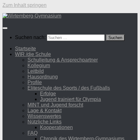
Zum Inhalt springen
Suchen nach:
Startseite
WIR /die Schule
Schulleitung & Ansprechpartner
Kollegium
Leitbild
Hausordnung
Profile
Eliteschule des Sports / des Fußballs
Erfolge
Jugend trainiert für Olympia
MINT und Jugend forscht
Lage & Kontakt
Wissenswertes
Nützliche Links
Kooperationen
FAQ
Chronik des Wirtemberg-Gymnasiums