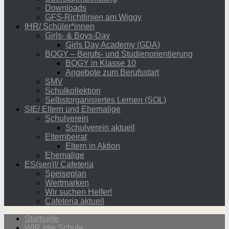
Downloads
GFS-Richtlinien am Wiggy
IHR/ Schüler*innen
Girls- & Boys-Day
Girls Day Academy (GDA)
BOGY – Berufs- und Studienorientierung
BOGY in Klasse 10
Angebote zum Berufsstart
SMV
Schulkollektion
Selbstorganisiertes Lernen (SOL)
SIE/ Eltern und Ehemalige
Schulverein
Schulverein aktuell
Elternbeirat
Eltern in Aktion
Ehemalige
ES(sen)!/ Cafeteria
Speiseplan
Wertmarken
Wir suchen Helfer!
Cafeteria aktuell
Startseite
WIR /die Schule