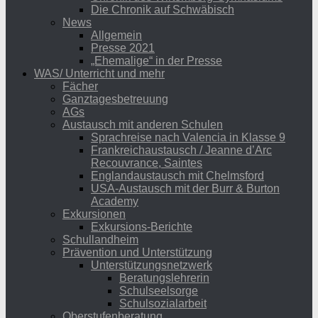
Die Chronik auf Schwäbisch
News
Allgemein
Presse 2021
„Ehemalige“ in der Presse
WAS/ Unterricht und mehr
Fächer
Ganztagesbetreuung
AGs
Austausch mit anderen Schulen
Sprachreise nach Valencia in Klasse 9
Frankreichaustausch / Jeanne d’Arc
Recouvrance, Saintes
Englandaustausch mit Chelmsford
USA-Austausch mit der Burr & Burton
Academy
Exkursionen
Exkursions-Berichte
Schullandheim
Prävention und Unterstützung
Unterstützungsnetzwerk
Beratungslehrerin
Schulseelsorge
Schulsozialarbeit
Oberstufenberatung