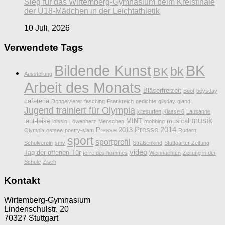
Sieg für das Wirtemberg-Gymnasium beim Kreisfinale
der U18-Mädchen in der Leichtathletik
10 Juli, 2026
Verwendete Tags
Bildende Kunst
BK
bk
BK
Ausstellung
Arbeit des Monats
Bläserfreizeit
Boot
boysday
cafeteria
Doppelvierer
fasching
Frankreich
gedichte
gilsday
gland
Jugend trainiert für Olympia
kitesurfen
Klasse 6
Lausanne
musik
laut-leise
MINT
musical
loissin
Löwenherz
Menschen
mobbing
Presse 2014
Presse 2013
Olympia
ostsee
poetry-slam
Rudern
sport
sportprofil
Schulverein
smv
Straßenkind
Stuttgarter Zeitung
video
Tag der offenen Tür
terre des hommes
Weihnachten
Zeitung in der
Schule
Zisch
Kontakt
Wirtemberg-Gymnasium
Lindenschulstr. 20
70327 Stuttgart