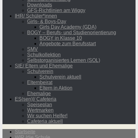
Downloads
GFS-Richtlinien am Wiggy
IHR/ Schüler*innen
Girls- & Boys-Day
Girls Day Academy (GDA)
BOGY – Berufs- und Studienorientierung
BOGY in Klasse 10
Angebote zum Berufsstart
SMV
Schulkollektion
Selbstorganisiertes Lernen (SOL)
SIE/ Eltern und Ehemalige
Schulverein
Schulverein aktuell
Elternbeirat
Eltern in Aktion
Ehemalige
ES(sen)!/ Cafeteria
Speiseplan
Wertmarken
Wir suchen Helfer!
Cafeteria aktuell
Startseite
WIR /die Schule