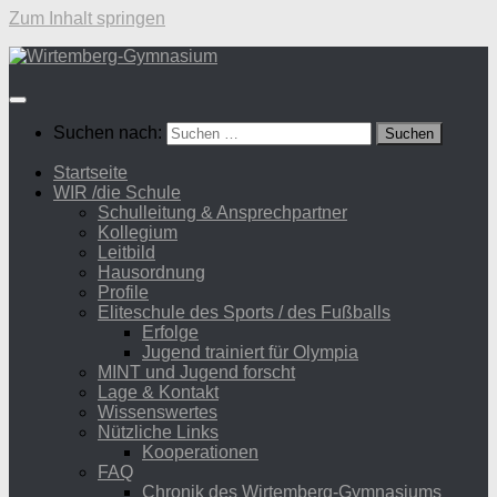
Zum Inhalt springen
Suchen nach:
Startseite
WIR /die Schule
Schulleitung & Ansprechpartner
Kollegium
Leitbild
Hausordnung
Profile
Eliteschule des Sports / des Fußballs
Erfolge
Jugend trainiert für Olympia
MINT und Jugend forscht
Lage & Kontakt
Wissenswertes
Nützliche Links
Kooperationen
FAQ
Chronik des Wirtemberg-Gymnasiums