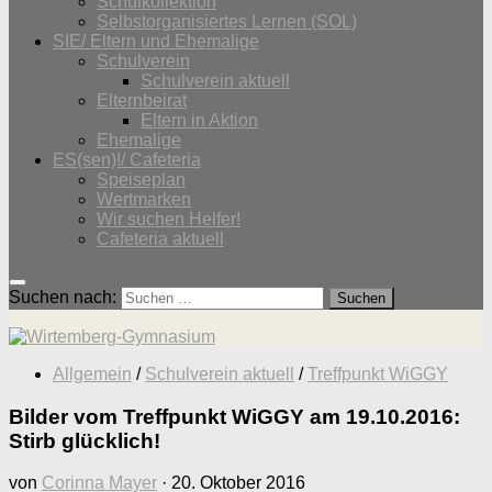
Schulkollektion
Selbstorganisiertes Lernen (SOL)
SIE/ Eltern und Ehemalige
Schulverein
Schulverein aktuell
Elternbeirat
Eltern in Aktion
Ehemalige
ES(sen)!/ Cafeteria
Speiseplan
Wertmarken
Wir suchen Helfer!
Cafeteria aktuell
Suchen nach:
Allgemein
/
Schulverein aktuell
/
Treffpunkt WiGGY
Bilder vom Treffpunkt WiGGY am 19.10.2016:
Stirb glücklich!
von
Corinna Mayer
·
20. Oktober 2016