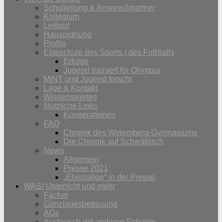
Schulleitung & Ansprechpartner
Kollegium
Leitbild
Hausordnung
Profile
Eliteschule des Sports / des Fußballs
Erfolge
Jugend trainiert für Olympia
MINT und Jugend forscht
Lage & Kontakt
Wissenswertes
Nützliche Links
Kooperationen
FAQ
Chronik des Wirtemberg-Gymnasiums
Die Chronik auf Schwäbisch
News
Allgemein
Presse 2021
„Ehemalige“ in der Presse
WAS/ Unterricht und mehr
Fächer
Ganztagesbetreuung
AGs
Austausch mit anderen Schulen