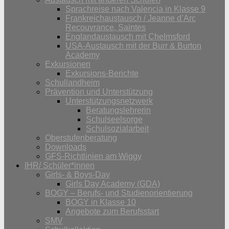
Sprachreise nach Valencia in Klasse 9
Frankreichaustausch / Jeanne d’Arc
Recouvrance, Saintes
Englandaustausch mit Chelmsford
USA-Austausch mit der Burr & Burton
Academy
Exkursionen
Exkursions-Berichte
Schullandheim
Prävention und Unterstützung
Unterstützungsnetzwerk
Beratungslehrerin
Schulseelsorge
Schulsozialarbeit
Oberstufenberatung
Downloads
GFS-Richtlinien am Wiggy
IHR/ Schüler*innen
Girls- & Boys-Day
Girls Day Academy (GDA)
BOGY – Berufs- und Studienorientierung
BOGY in Klasse 10
Angebote zum Berufsstart
SMV