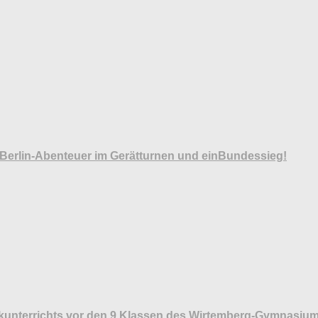
r Berlin-Abenteuer im Gerätturnen und einBundessieg!
hikunterrichts vor den 9.Klassen des Wirtemberg-Gymnasiu