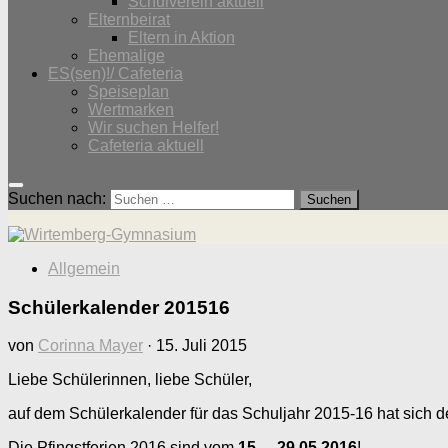
Schulverein aktuell
Elternbeirat
Eltern in Aktion
Ehemalige
ES(sen)!/ Cafeteria
Speiseplan
Wertmarken
Wir suchen Helfer!
Cafeteria aktuell
Suchen nach:
Allgemein
Schülerkalender 201516
von
Corinna Mayer
·
15. Juli 2015
Liebe Schülerinnen, liebe Schüler,
auf dem Schülerkalender für das Schuljahr 2015-16 hat sich de
Die Pfingstferien 2016 sind vom
15. – 29.05.2016
!