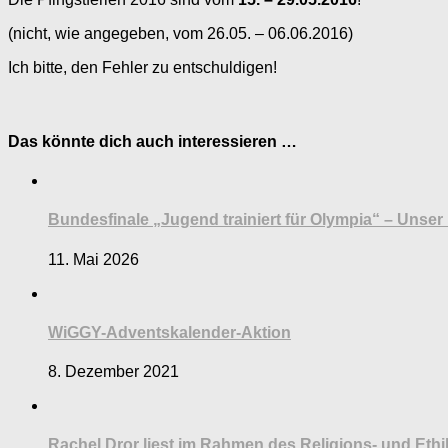
(nicht, wie angegeben, vom 26.05. – 06.06.2016)
Ich bitte, den Fehler zu entschuldigen!
Das könnte dich auch interessieren …
Bundesfinale „Jugend trainiert für Olympia“ – Unse
11. Mai 2026
WiGGY-Adventskalender-Aktion
8. Dezember 2021
Rachel Dror liest im Rahmen des Religions- und Et