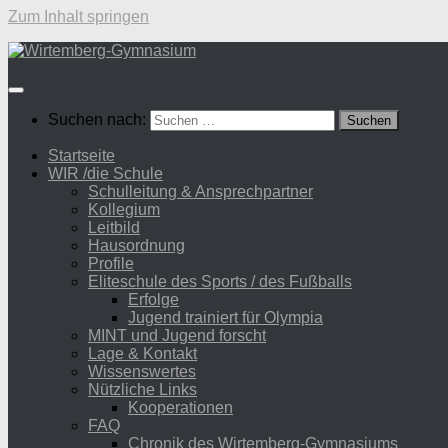
Zum Inhalt springen
Suchen nach:
Startseite
WIR /die Schule
Schulleitung & Ansprechpartner
Kollegium
Leitbild
Hausordnung
Profile
Eliteschule des Sports / des Fußballs
Erfolge
Jugend trainiert für Olympia
MINT und Jugend forscht
Lage & Kontakt
Wissenswertes
Nützliche Links
Kooperationen
FAQ
Chronik des Wirtemberg-Gymnasiums