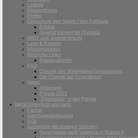
Leitbild
Hausordnung
Profile
Eliteschule des Sports / des Fußballs
Erfolge
Jugend trainiert für Olympia
MINT und Jugend forscht
Lage & Kontakt
Wissenswertes
Nützliche Links
Kooperationen
FAQ
Chronik des Wirtemberg-Gymnasiums
Die Chronik auf Schwäbisch
News
Allgemein
Presse 2021
„Ehemalige“ in der Presse
WAS/ Unterricht und mehr
Fächer
Ganztagesbetreuung
AGs
Austausch mit anderen Schulen
Sprachreise nach Valencia in Klasse 9
Frankreichaustausch / Jeanne d’Arc Recouvr