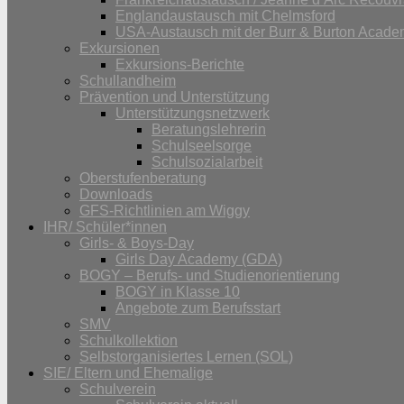
Englandaustausch mit Chelmsford
USA-Austausch mit der Burr & Burton Acad
Exkursionen
Exkursions-Berichte
Schullandheim
Prävention und Unterstützung
Unterstützungsnetzwerk
Beratungslehrerin
Schulseelsorge
Schulsozialarbeit
Oberstufenberatung
Downloads
GFS-Richtlinien am Wiggy
IHR/ Schüler*innen
Girls- & Boys-Day
Girls Day Academy (GDA)
BOGY – Berufs- und Studienorientierung
BOGY in Klasse 10
Angebote zum Berufsstart
SMV
Schulkollektion
Selbstorganisiertes Lernen (SOL)
SIE/ Eltern und Ehemalige
Schulverein