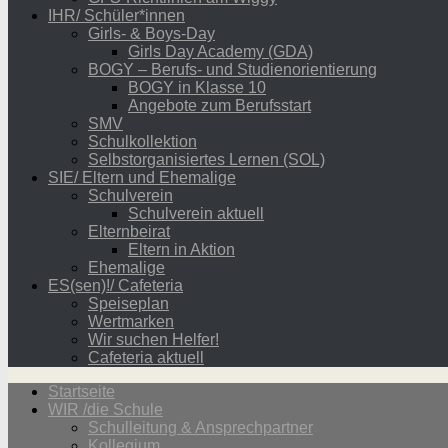
IHR/ Schüler*innen
Girls- & Boys-Day
Girls Day Academy (GDA)
BOGY – Berufs- und Studienorientierung
BOGY in Klasse 10
Angebote zum Berufsstart
SMV
Schulkollektion
Selbstorganisiertes Lernen (SOL)
SIE/ Eltern und Ehemalige
Schulverein
Schulverein aktuell
Elternbeirat
Eltern in Aktion
Ehemalige
ES(sen)!/ Cafeteria
Speiseplan
Wertmarken
Wir suchen Helfer!
Cafeteria aktuell
Startseite
WIR /die Schule
Schulleitung & Ansprechpartner
Kollegium