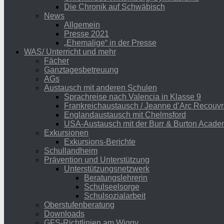
Die Chronik auf Schwäbisch
News
Allgemein
Presse 2021
„Ehemalige“ in der Presse
WAS/ Unterricht und mehr
Fächer
Ganztagesbetreuung
AGs
Austausch mit anderen Schulen
Sprachreise nach Valencia in Klasse 9
Frankreichaustausch / Jeanne d’Arc Recouvr
Englandaustausch mit Chelmsford
USA-Austausch mit der Burr & Burton Acad
Exkursionen
Exkursions-Berichte
Schullandheim
Prävention und Unterstützung
Unterstützungsnetzwerk
Beratungslehrerin
Schulseelsorge
Schulsozialarbeit
Oberstufenberatung
Downloads
GFS-Richtlinien am Wiggy