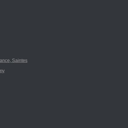
ance, Saintes
emy