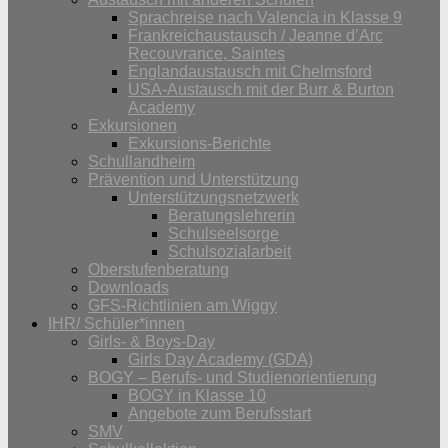
Sprachreise nach Valencia in Klasse 9
Frankreichaustausch / Jeanne d’Arc
Recouvrance, Saintes
Englandaustausch mit Chelmsford
USA-Austausch mit der Burr & Burton
Academy
Exkursionen
Exkursions-Berichte
Schullandheim
Prävention und Unterstützung
Unterstützungsnetzwerk
Beratungslehrerin
Schulseelsorge
Schulsozialarbeit
Oberstufenberatung
Downloads
GFS-Richtlinien am Wiggy
IHR/ Schüler*innen
Girls- & Boys-Day
Girls Day Academy (GDA)
BOGY – Berufs- und Studienorientierung
BOGY in Klasse 10
Angebote zum Berufsstart
SMV