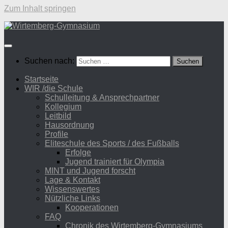
Zum Inhalt springen
Suchen nach:
Startseite
WIR /die Schule
Schulleitung & Ansprechpartner
Kollegium
Leitbild
Hausordnung
Profile
Eliteschule des Sports / des Fußballs
Erfolge
Jugend trainiert für Olympia
MINT und Jugend forscht
Lage & Kontakt
Wissenswertes
Nützliche Links
Kooperationen
FAQ
Chronik des Wirtemberg-Gymnasiums