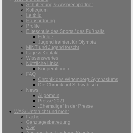
Schulleitung & Ansprechpartner
Kollegium
Leitbild
Hausordnung
Profile
Eliteschule des Sports / des Fußballs
Erfolge
Jugend trainiert für Olympia
MINT und Jugend forscht
Lage & Kontakt
Wissenswertes
Nützliche Links
Kooperationen
FAQ
Chronik des Wirtemberg-Gymnasiums
Die Chronik auf Schwäbisch
News
Allgemein
Presse 2021
„Ehemalige“ in der Presse
WAS/ Unterricht und mehr
Fächer
Ganztagesbetreuung
AGs
Austausch mit anderen Schulen