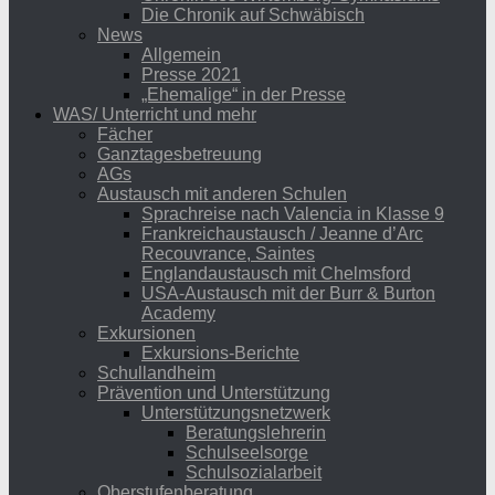
Die Chronik auf Schwäbisch
News
Allgemein
Presse 2021
„Ehemalige“ in der Presse
WAS/ Unterricht und mehr
Fächer
Ganztagesbetreuung
AGs
Austausch mit anderen Schulen
Sprachreise nach Valencia in Klasse 9
Frankreichaustausch / Jeanne d’Arc
Recouvrance, Saintes
Englandaustausch mit Chelmsford
USA-Austausch mit der Burr & Burton
Academy
Exkursionen
Exkursions-Berichte
Schullandheim
Prävention und Unterstützung
Unterstützungsnetzwerk
Beratungslehrerin
Schulseelsorge
Schulsozialarbeit
Oberstufenberatung