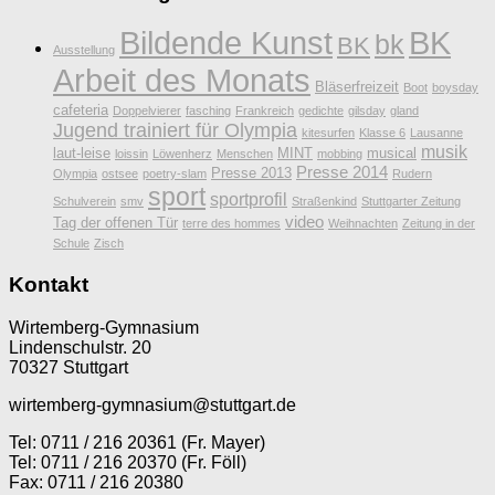
Bildende Kunst
BK
bk
BK
Ausstellung
Arbeit des Monats
Bläserfreizeit
Boot
boysday
cafeteria
Doppelvierer
fasching
Frankreich
gedichte
gilsday
gland
Jugend trainiert für Olympia
kitesurfen
Klasse 6
Lausanne
musik
laut-leise
MINT
musical
loissin
Löwenherz
Menschen
mobbing
Presse 2014
Presse 2013
Olympia
ostsee
poetry-slam
Rudern
sport
sportprofil
Schulverein
smv
Straßenkind
Stuttgarter Zeitung
video
Tag der offenen Tür
terre des hommes
Weihnachten
Zeitung in der
Schule
Zisch
Kontakt
Wirtemberg-Gymnasium
Lindenschulstr. 20
70327 Stuttgart
wirtemberg-gymnasium@stuttgart.de
Tel: 0711 / 216 20361 (Fr. Mayer)
Tel: 0711 / 216 20370 (Fr. Föll)
Fax: 0711 / 216 20380