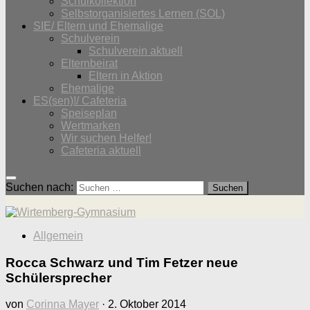
Schulkollektion
Selbstorganisiertes Lernen (SOL)
SIE/ Eltern und Ehemalige
Schulverein
Schulverein aktuell
Elternbeirat
Eltern in Aktion
Ehemalige
ES(sen)!/ Cafeteria
Speiseplan
Wertmarken
Wir suchen Helfer!
Cafeteria aktuell
Suchen nach:
Allgemein
Rocca Schwarz und Tim Fetzer neue
Schülersprecher
von
Corinna Mayer
·
2. Oktober 2014