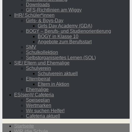
Downloads
GFS-Richtlinien am Wiggy
IHR/ Schüler*innen
Girls- & Boys-Day
Girls Day Academy (GDA)
BOGY – Berufs- und Studienorientierung
BOGY in Klasse 10
Angebote zum Berufsstart
SMV
Schulkollektion
Selbstorganisiertes Lernen (SOL)
SIE/ Eltern und Ehemalige
Schulverein
Schulverein aktuell
Elternbeirat
Eltern in Aktion
Ehemalige
ES(sen)!/ Cafeteria
Speiseplan
Wertmarken
Wir suchen Helfer!
Cafeteria aktuell
Startseite
WIR /die Schule