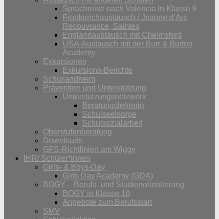
Sprachreise nach Valencia in Klasse 9
Frankreichaustausch / Jeanne d’Arc
Recouvrance, Saintes
Englandaustausch mit Chelmsford
USA-Austausch mit der Burr & Burton
Academy
Exkursionen
Exkursions-Berichte
Schullandheim
Prävention und Unterstützung
Unterstützungsnetzwerk
Beratungslehrerin
Schulseelsorge
Schulsozialarbeit
Oberstufenberatung
Downloads
GFS-Richtlinien am Wiggy
IHR/ Schüler*innen
Girls- & Boys-Day
Girls Day Academy (GDA)
BOGY – Berufs- und Studienorientierung
BOGY in Klasse 10
Angebote zum Berufsstart
SMV