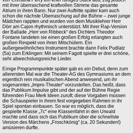
mit ihrer überraschend kraftvollen Stimme das gesamte
Atrium in ihren Bann. Nur zwei Auftritte später kam auch
schon die nächste Überraschung auf die Bühne – zwei junge
Mädchen rappten und wurden von dem Musiklehrer Herr
Dörr am Cajon rhythmisch unterstützt. Mit ihrer Rap-Version
der Ballade „Herr von Ribbeck“ des Dichters Theodor
Fontane landeten sie einen großen Erfolg erlangten auch
großen Respekt von ihren Mitschülern. Ein
außergewöhnliches Instrument brachte dann Felix Pudlatz
(5a) zum Erklingen: Mit seinem Fagott spielte er drei schöne,
sehr abwechslungsreiche Lieder.
Einige Programmpunkte später gab es ein Debut, denn zum
allerersten Mal war die Theater-AG des Gymnasiums an dem
eigentlich rein musikalischen Abend anwesend, um ihr
sogenanntes „Impro-Theater“ vorzustellen. Das heißt, dass
das Publikum Impulse gibt und der auf der Bühne Regie
führenden Frau Merk Ideen zuruft; diese Vorgaben müssen
die Schauspieler in ihrem fest vorgegeben Rahmen in ihr
Spiel spontan einbauen. So war es möglich, dass die
gespielte Klasse „7c“ eine Klassenfahrt in den Urwald
machte und dass sich das Publikum über die schnellste
Version des Märchens „Froschkönig“ (ca. 20 Sekunden!)
amüsieren durfte.