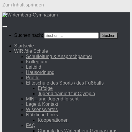
Zum Inhalt springen
Suchen nach:
Startseite
WIR /die Schule
Schulleitung & Ansprechpartner
Kollegium
Leitbild
Hausordnung
Profile
Eliteschule des Sports / des Fußballs
Erfolge
Jugend trainiert für Olympia
MINT und Jugend forscht
Lage & Kontakt
Wissenswertes
Nützliche Links
Kooperationen
FAQ
Chronik des Wirtemberg-Gymnasiums