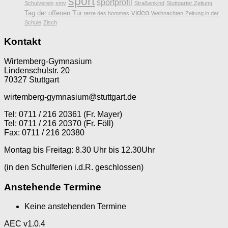
sport
sportprofil
Schulverein
smv
Straßenkind
Stuttgarter Zeitung
video
Tag der offenen Tür
terre des hommes
Weihnachten
Zeitung in der
Schule
Zisch
Kontakt
Wirtemberg-Gymnasium
Lindenschulstr. 20
70327 Stuttgart
wirtemberg-gymnasium@stuttgart.de
Tel: 0711 / 216 20361 (Fr. Mayer)
Tel: 0711 / 216 20370 (Fr. Föll)
Fax: 0711 / 216 20380
Montag bis Freitag: 8.30 Uhr bis 12.30Uhr
(in den Schulferien i.d.R. geschlossen)
Anstehende Termine
Keine anstehenden Termine
AEC v1.0.4