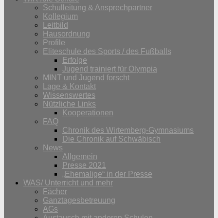
Schulleitung & Ansprechpartner
Kollegium
Leitbild
Hausordnung
Profile
Eliteschule des Sports / des Fußballs
Erfolge
Jugend trainiert für Olympia
MINT und Jugend forscht
Lage & Kontakt
Wissenswertes
Nützliche Links
Kooperationen
FAQ
Chronik des Wirtemberg-Gymnasiums
Die Chronik auf Schwäbisch
News
Allgemein
Presse 2021
„Ehemalige“ in der Presse
WAS/ Unterricht und mehr
Fächer
Ganztagesbetreuung
AGs
Austausch mit anderen Schulen