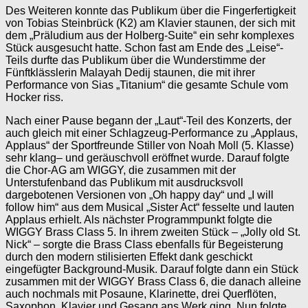
Des Weiteren konnte das Publikum über die Fingerfertigkeit
von Tobias Steinbrück (K2) am Klavier staunen, der sich mit
dem „Präludium aus der Holberg-Suite“ ein sehr komplexes
Stück ausgesucht hatte. Schon fast am Ende des „Leise“-
Teils durfte das Publikum über die Wunderstimme der
Fünftklässlerin Malayah Dedij staunen, die mit ihrer
Performance von Sias „Titanium“ die gesamte Schule vom
Hocker riss.
Nach einer Pause begann der „Laut“-Teil des Konzerts, der
auch gleich mit einer Schlagzeug-Performance zu „Applaus,
Applaus“ der Sportfreunde Stiller von Noah Moll (5. Klasse)
sehr klang– und geräuschvoll eröffnet wurde. Darauf folgte
die Chor-AG am WIGGY, die zusammen mit der
Unterstufenband das Publikum mit ausdrucksvoll
dargebotenen Versionen von „Oh happy day“ und „I will
follow him“ aus dem Musical „Sister Act“ fesselte und lauten
Applaus erhielt. Als nächster Programmpunkt folgte die
WIGGY Brass Class 5. In ihrem zweiten Stück – „Jolly old St.
Nick“ – sorgte die Brass Class ebenfalls für Begeisterung
durch den modern stilisierten Effekt dank geschickt
eingefügter Background-Musik. Darauf folgte dann ein Stück
zusammen mit der WIGGY Brass Class 6, die danach alleine
auch nochmals mit Posaune, Klarinette, drei Querflöten,
Saxophon, Klavier und Gesang ans Werk ging. Nun folgte