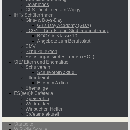
Downloads
GFS-Richtlinien am Wiggy
IHR/ Schüler*innen
Girls- & Boys-Day
Girls Day Academy (GDA)
BOGY – Berufs- und Studienorientierung
BOGY in Klasse 10
Angebote zum Berufsstart
SMV
Schulkollektion
Selbstorganisiertes Lernen (SOL)
SIE/ Eltern und Ehemalige
Schulverein
Schulverein aktuell
Elternbeirat
Eltern in Aktion
Ehemalige
ES(sen)!/ Cafeteria
Speiseplan
Wertmarken
Wir suchen Helfer!
Cafeteria aktuell
Startseite
WIR /die Schule