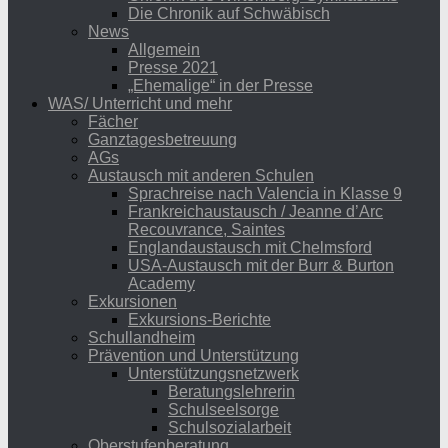
Die Chronik auf Schwäbisch
News
Allgemein
Presse 2021
„Ehemalige“ in der Presse
WAS/ Unterricht und mehr
Fächer
Ganztagesbetreuung
AGs
Austausch mit anderen Schulen
Sprachreise nach Valencia in Klasse 9
Frankreichaustausch / Jeanne d’Arc
Recouvrance, Saintes
Englandaustausch mit Chelmsford
USA-Austausch mit der Burr & Burton
Academy
Exkursionen
Exkursions-Berichte
Schullandheim
Prävention und Unterstützung
Unterstützungsnetzwerk
Beratungslehrerin
Schulseelsorge
Schulsozialarbeit
Oberstufenberatung