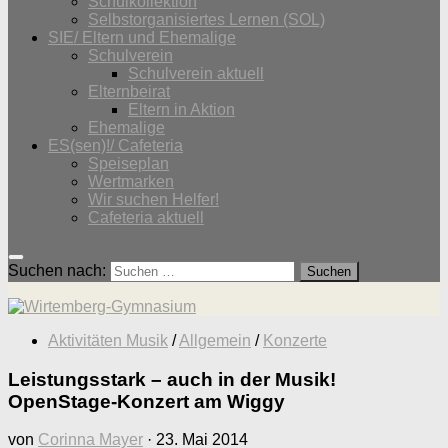
Schulkollektion
Selbstorganisiertes Lernen (SOL)
SIE/ Eltern und Ehemalige
Schulverein
Schulverein aktuell
Elternbeirat
Eltern in Aktion
Ehemalige
ES(sen)!/ Cafeteria
Speiseplan
Wertmarken
Wir suchen Helfer!
Cafeteria aktuell
Suchen nach:
Aktivitäten Musik
/
Allgemein
/
Konzerte
Leistungsstark – auch in der Musik!
OpenStage-Konzert am Wiggy
von
Corinna Mayer
·
23. Mai 2014