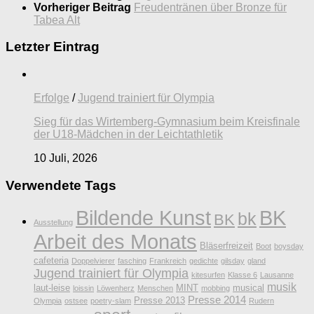
Vorheriger Beitrag
Freudentränen über Bronze für
Tabea Alt
Letzter Eintrag
Erfolge
/
Jugend trainiert für Olympia
Sieg für das Wirtemberg-Gymnasium beim Kreisfinale
der U18-Mädchen in der Leichtathletik
10 Juli, 2026
Verwendete Tags
Bildende Kunst
BK
bk
BK
Ausstellung
Arbeit des Monats
Bläserfreizeit
Boot
boysday
cafeteria
Doppelvierer
fasching
Frankreich
gedichte
gilsday
gland
Jugend trainiert für Olympia
kitesurfen
Klasse 6
Lausanne
musik
laut-leise
MINT
musical
loissin
Löwenherz
Menschen
mobbing
Presse 2014
Presse 2013
Olympia
ostsee
poetry-slam
Rudern