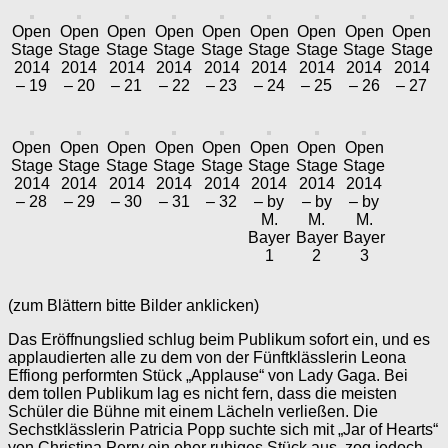
Open
Open
Open
Open
Open
Open
Open
Open
Open
Stage
Stage
Stage
Stage
Stage
Stage
Stage
Stage
Stage
2014
2014
2014
2014
2014
2014
2014
2014
2014
– 19
– 20
– 21
– 22
– 23
– 24
– 25
– 26
– 27
Open
Open
Open
Open
Open
Open
Open
Open
Stage
Stage
Stage
Stage
Stage
Stage
Stage
Stage
2014
2014
2014
2014
2014
2014
2014
2014
– 28
– 29
– 30
– 31
– 32
– by
– by
– by
M.
M.
M.
Bayer
Bayer
Bayer
1
2
3
(zum Blättern bitte Bilder anklicken)
Das Eröffnungslied schlug beim Publikum sofort ein, und es
applaudierten alle zu dem von der Fünftklässlerin Leona
Effiong performten Stück „Applause“ von Lady Gaga. Bei
dem tollen Publikum lag es nicht fern, dass die meisten
Schüler die Bühne mit einem Lächeln verließen. Die
Sechstklässlerin Patricia Popp suchte sich mit „Jar of Hearts“
von Christina Perry ein eher ruhiges Stück aus, zog jedoch