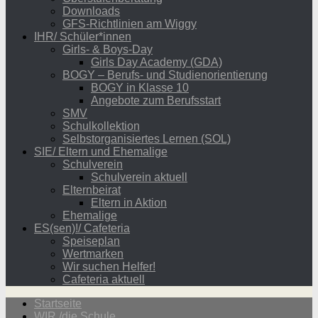
Downloads
GFS-Richtlinien am Wiggy
IHR/ Schüler*innen
Girls- & Boys-Day
Girls Day Academy (GDA)
BOGY – Berufs- und Studienorientierung
BOGY in Klasse 10
Angebote zum Berufsstart
SMV
Schulkollektion
Selbstorganisiertes Lernen (SOL)
SIE/ Eltern und Ehemalige
Schulverein
Schulverein aktuell
Elternbeirat
Eltern in Aktion
Ehemalige
ES(sen)!/ Cafeteria
Speiseplan
Wertmarken
Wir suchen Helfer!
Cafeteria aktuell
Startseite
WIR /die Schule