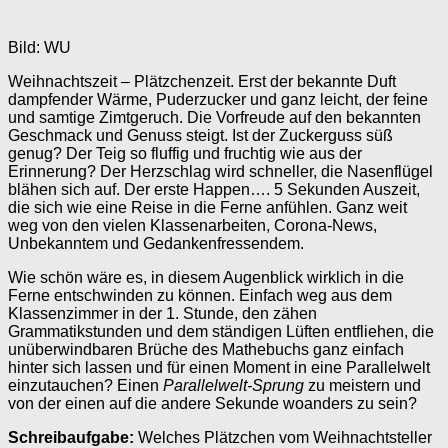
Bild: WU
Weihnachtszeit – Plätzchenzeit. Erst der bekannte Duft
dampfender Wärme, Puderzucker und ganz leicht, der feine
und samtige Zimtgeruch. Die Vorfreude auf den bekannten
Geschmack und Genuss steigt. Ist der Zuckerguss süß
genug? Der Teig so fluffig und fruchtig wie aus der
Erinnerung? Der Herzschlag wird schneller, die Nasenflügel
blähen sich auf. Der erste Happen…. 5 Sekunden Auszeit,
die sich wie eine Reise in die Ferne anfühlen. Ganz weit
weg von den vielen Klassenarbeiten, Corona-News,
Unbekanntem und Gedankenfressendem.
Wie schön wäre es, in diesem Augenblick wirklich in die
Ferne entschwinden zu können. Einfach weg aus dem
Klassenzimmer in der 1. Stunde, den zähen
Grammatikstunden und dem ständigen Lüften entfliehen, die
unüberwindbaren Brüche des Mathebuchs ganz einfach
hinter sich lassen und für einen Moment in eine Parallelwelt
einzutauchen? Einen
Parallelwelt-Sprung
zu meistern und
von der einen auf die andere Sekunde woanders zu sein?
Schreibaufgabe:
Welches Plätzchen vom Weihnachtsteller