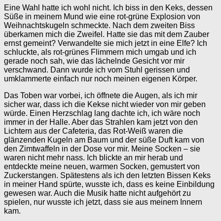
Eine Wahl hatte ich wohl nicht. Ich biss in den Keks, dessen
Süße in meinem Mund wie eine rot-grüne Explosion von
Weihnachtskugeln schmeckte. Nach dem zweiten Biss
überkamen mich die Zweifel. Hatte sie das mit dem Zauber
ernst gemeint? Verwandelte sie mich jetzt in eine Elfe? Ich
schluckte, als rot-grünes Flimmern mich umgab und ich
gerade noch sah, wie das lächelnde Gesicht vor mir
verschwand. Dann wurde ich vom Stuhl gerissen und
umklammerte einfach nur noch meinen eigenen Körper.
Das Toben war vorbei, ich öffnete die Augen, als ich mir
sicher war, dass ich die Kekse nicht wieder von mir geben
würde. Einen Herzschlag lang dachte ich, ich wäre noch
immer in der Halle. Aber das Strahlen kam jetzt von den
Lichtern aus der Cafeteria, das Rot-Weiß waren die
glänzenden Kugeln am Baum und der süße Duft kam von
den Zimtwaffeln in der Dose vor mir. Meine Socken – sie
waren nicht mehr nass. Ich blickte an mir herab und
entdeckte meine neuen, warmen Socken, gemustert von
Zuckerstangen. Spätestens als ich den letzten Bissen Keks
in meiner Hand spürte, wusste ich, dass es keine Einbildung
gewesen war. Auch die Musik hatte nicht aufgehört zu
spielen, nur wusste ich jetzt, dass sie aus meinem Innern
kam.