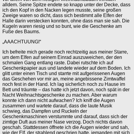
alldem. Seine Spitze endete so knapp unter der Decke, dass
ich den Kopf in den Nacken legen musste, seine großen
Zweige waren so dicht, dass sich bestimmt alle Elfen der
Halle darin verstecken konnten, ohne dass man sie sah. Die
Kugeln waren riesig und so bunt, wie die Geschenke am
Fuße des Baums.
„AAACHTUUNG!“
Ich befreite mich gerade noch rechtzeitig aus meiner Starre,
um dem Elfen auf seinem Einrad auszuweichen, der den
schmalen Gang entlang raste. Dabei rutschte ich auf
Geschenkpapier aus und landete wieder auf dem Boden. Ich
glitt unter einen Tisch und starrte mit aufgerissenen Augen
das Geschehen vor mir an, meine angebissene Zimtwaffel
noch fest in der Hand. Ich lag sicherlich noch zu Hause im
Bett und träumte – das hatte ich jetzt davon, noch spät in der
Nacht Weihnachtsgeschenke zu machen. Aber warum
konnte ich dann nicht aufwachen? Ich kniff die Augen
zusammen und wartete darauf, dass die laute Musik
schwieg, das Dampfen und Ruckeln der
Geschenkmaschinen verstummte und darauf, dass sich der
zimtige Duft aus meiner Nase verzog. Doch nichts davon
geschah. Stattdessen öffnete ich die Augen wieder und sah,
wie der Elf, der strahlend geschrien hatte, jemanden mit sich