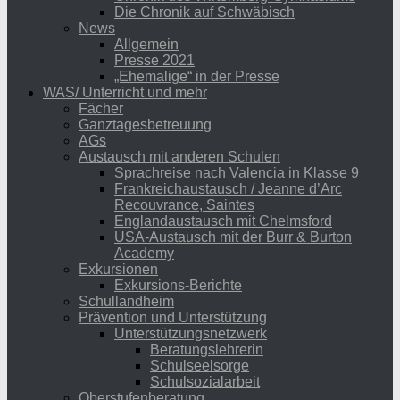
Die Chronik auf Schwäbisch
News
Allgemein
Presse 2021
„Ehemalige“ in der Presse
WAS/ Unterricht und mehr
Fächer
Ganztagesbetreuung
AGs
Austausch mit anderen Schulen
Sprachreise nach Valencia in Klasse 9
Frankreichaustausch / Jeanne d’Arc
Recouvrance, Saintes
Englandaustausch mit Chelmsford
USA-Austausch mit der Burr & Burton
Academy
Exkursionen
Exkursions-Berichte
Schullandheim
Prävention und Unterstützung
Unterstützungsnetzwerk
Beratungslehrerin
Schulseelsorge
Schulsozialarbeit
Oberstufenberatung