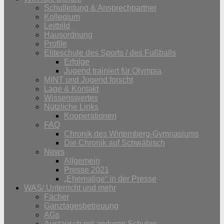
Schulleitung & Ansprechpartner
Kollegium
Leitbild
Hausordnung
Profile
Eliteschule des Sports / des Fußballs
Erfolge
Jugend trainiert für Olympia
MINT und Jugend forscht
Lage & Kontakt
Wissenswertes
Nützliche Links
Kooperationen
FAQ
Chronik des Wirtemberg-Gymnasiums
Die Chronik auf Schwäbisch
News
Allgemein
Presse 2021
„Ehemalige“ in der Presse
WAS/ Unterricht und mehr
Fächer
Ganztagesbetreuung
AGs
Austausch mit anderen Schulen