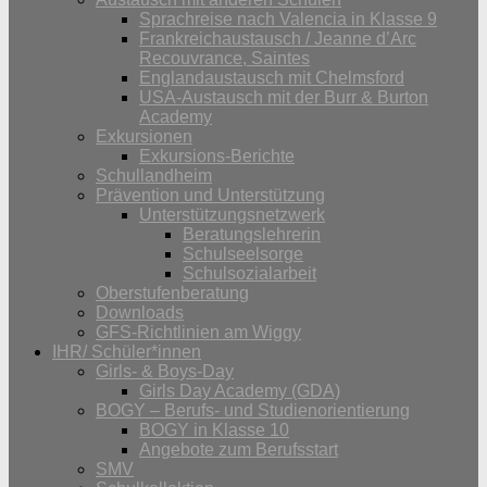
Sprachreise nach Valencia in Klasse 9
Frankreichaustausch / Jeanne d’Arc
Recouvrance, Saintes
Englandaustausch mit Chelmsford
USA-Austausch mit der Burr & Burton
Academy
Exkursionen
Exkursions-Berichte
Schullandheim
Prävention und Unterstützung
Unterstützungsnetzwerk
Beratungslehrerin
Schulseelsorge
Schulsozialarbeit
Oberstufenberatung
Downloads
GFS-Richtlinien am Wiggy
IHR/ Schüler*innen
Girls- & Boys-Day
Girls Day Academy (GDA)
BOGY – Berufs- und Studienorientierung
BOGY in Klasse 10
Angebote zum Berufsstart
SMV