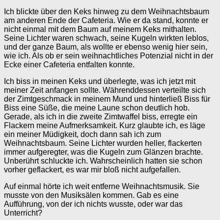
Ich blickte über den Keks hinweg zu dem Weihnachtsbaum
am anderen Ende der Cafeteria. Wie er da stand, konnte er
nicht einmal mit dem Baum auf meinem Keks mithalten.
Seine Lichter waren schwach, seine Kugeln wirkten leblos,
und der ganze Baum, als wollte er ebenso wenig hier sein,
wie ich. Als ob er sein weihnachtliches Potenzial nicht in der
Ecke einer Cafeteria entfalten konnte.
Ich biss in meinen Keks und überlegte, was ich jetzt mit
meiner Zeit anfangen sollte. Währenddessen verteilte sich
der Zimtgeschmack in meinem Mund und hinterließ Biss für
Biss eine Süße, die meine Laune schon deutlich hob.
Gerade, als ich in die zweite Zimtwaffel biss, erregte ein
Flackern meine Aufmerksamkeit. Kurz glaubte ich, es läge
ein meiner Müdigkeit, doch dann sah ich zum
Weihnachtsbaum. Seine Lichter wurden heller, flackerten
immer aufgeregter, was die Kugeln zum Glänzen brachte.
Unberührt schluckte ich. Wahrscheinlich hatten sie schon
vorher geflackert, es war mir bloß nicht aufgefallen.
Auf einmal hörte ich weit entferne Weihnachtsmusik. Sie
musste von den Musiksälen kommen. Gab es eine
Aufführung, von der ich nichts wusste, oder war das
Unterricht?