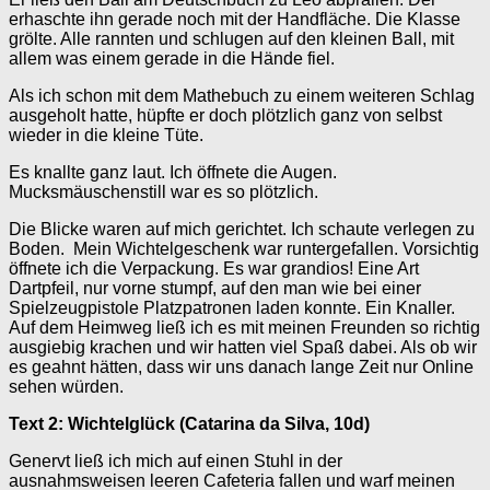
erhaschte ihn gerade noch mit der Handfläche. Die Klasse
grölte. Alle rannten und schlugen auf den kleinen Ball, mit
allem was einem gerade in die Hände fiel.
Als ich schon mit dem Mathebuch zu einem weiteren Schlag
ausgeholt hatte, hüpfte er doch plötzlich ganz von selbst
wieder in die kleine Tüte.
Es knallte ganz laut. Ich öffnete die Augen.
Mucksmäuschenstill war es so plötzlich.
Die Blicke waren auf mich gerichtet. Ich schaute verlegen zu
Boden. Mein Wichtelgeschenk war runtergefallen. Vorsichtig
öffnete ich die Verpackung. Es war grandios! Eine Art
Dartpfeil, nur vorne stumpf, auf den man wie bei einer
Spielzeugpistole Platzpatronen laden konnte. Ein Knaller.
Auf dem Heimweg ließ ich es mit meinen Freunden so richtig
ausgiebig krachen und wir hatten viel Spaß dabei. Als ob wir
es geahnt hätten, dass wir uns danach lange Zeit nur Online
sehen würden.
Text 2: Wichtelglück (Catarina da Silva, 10d)
Genervt ließ ich mich auf einen Stuhl in der
ausnahmsweisen leeren Cafeteria fallen und warf meinen