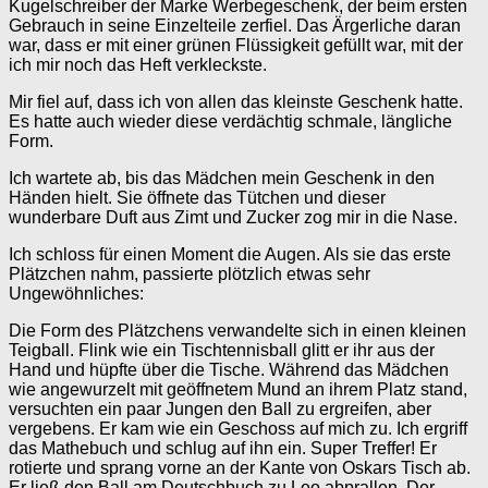
Kugelschreiber der Marke Werbegeschenk, der beim ersten
Gebrauch in seine Einzelteile zerfiel. Das Ärgerliche daran
war, dass er mit einer grünen Flüssigkeit gefüllt war, mit der
ich mir noch das Heft verkleckste.
Mir fiel auf, dass ich von allen das kleinste Geschenk hatte.
Es hatte auch wieder diese verdächtig schmale, längliche
Form.
Ich wartete ab, bis das Mädchen mein Geschenk in den
Händen hielt. Sie öffnete das Tütchen und dieser
wunderbare Duft aus Zimt und Zucker zog mir in die Nase.
Ich schloss für einen Moment die Augen. Als sie das erste
Plätzchen nahm, passierte plötzlich etwas sehr
Ungewöhnliches:
Die Form des Plätzchens verwandelte sich in einen kleinen
Teigball. Flink wie ein Tischtennisball glitt er ihr aus der
Hand und hüpfte über die Tische. Während das Mädchen
wie angewurzelt mit geöffnetem Mund an ihrem Platz stand,
versuchten ein paar Jungen den Ball zu ergreifen, aber
vergebens. Er kam wie ein Geschoss auf mich zu. Ich ergriff
das Mathebuch und schlug auf ihn ein. Super Treffer! Er
rotierte und sprang vorne an der Kante von Oskars Tisch ab.
Er ließ den Ball am Deutschbuch zu Leo abprallen. Der