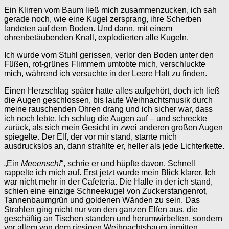
Ein Klirren vom Baum ließ mich zusammenzucken, ich sah
gerade noch, wie eine Kugel zersprang, ihre Scherben
landeten auf dem Boden. Und dann, mit einem
ohrenbetäubenden Knall, explodierten alle Kugeln.
Ich wurde vom Stuhl gerissen, verlor den Boden unter den
Füßen, rot-grünes Flimmern umtobte mich, verschluckte
mich, während ich versuchte in der Leere Halt zu finden.
Einen Herzschlag später hatte alles aufgehört, doch ich ließ
die Augen geschlossen, bis laute Weihnachtsmusik durch
meine rauschenden Ohren drang und ich sicher war, dass
ich noch lebte. Ich schlug die Augen auf – und schreckte
zurück, als sich mein Gesicht in zwei anderen großen Augen
spiegelte. Der Elf, der vor mir stand, starrte mich
ausdruckslos an, dann strahlte er, heller als jede Lichterkette.
„Ein
Meeensch!
“, schrie er und hüpfte davon. Schnell
rappelte ich mich auf. Erst jetzt wurde mein Blick klarer. Ich
war nicht mehr in der Cafeteria. Die Halle in der ich stand,
schien eine einzige Schneekugel von Zuckerstangenrot,
Tannenbaumgrün und goldenen Wänden zu sein. Das
Strahlen ging nicht nur von den ganzen Elfen aus, die
geschäftig an Tischen standen und herumwirbelten, sondern
vor allem von dem riesigen Weihnachtsbaum inmitten