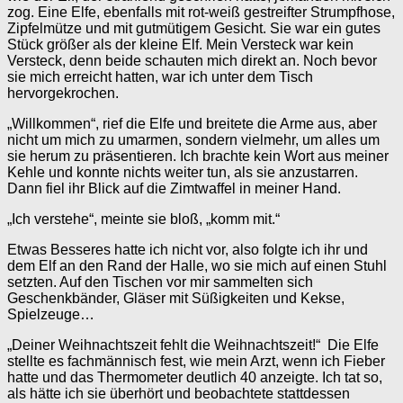
zog. Eine Elfe, ebenfalls mit rot-weiß gestreifter Strumpfhose,
Zipfelmütze und mit gutmütigem Gesicht. Sie war ein gutes
Stück größer als der kleine Elf. Mein Versteck war kein
Versteck, denn beide schauten mich direkt an. Noch bevor
sie mich erreicht hatten, war ich unter dem Tisch
hervorgekrochen.
„Willkommen“, rief die Elfe und breitete die Arme aus, aber
nicht um mich zu umarmen, sondern vielmehr, um alles um
sie herum zu präsentieren. Ich brachte kein Wort aus meiner
Kehle und konnte nichts weiter tun, als sie anzustarren.
Dann fiel ihr Blick auf die Zimtwaffel in meiner Hand.
„Ich verstehe“, meinte sie bloß, „komm mit.“
Etwas Besseres hatte ich nicht vor, also folgte ich ihr und
dem Elf an den Rand der Halle, wo sie mich auf einen Stuhl
setzten. Auf den Tischen vor mir sammelten sich
Geschenkbänder, Gläser mit Süßigkeiten und Kekse,
Spielzeuge…
„Deiner Weihnachtszeit fehlt die Weihnachtszeit!“ Die Elfe
stellte es fachmännisch fest, wie mein Arzt, wenn ich Fieber
hatte und das Thermometer deutlich 40 anzeigte. Ich tat so,
als hätte ich sie überhört und beobachtete stattdessen