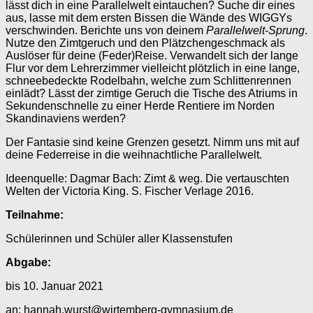
lässt dich in eine Parallelwelt eintauchen? Suche dir eines
aus, lasse mit dem ersten Bissen die Wände des WIGGYs
verschwinden. Berichte uns von deinem
Parallelwelt-Sprung
.
Nutze den Zimtgeruch und den Plätzchengeschmack als
Auslöser für deine (Feder)Reise. Verwandelt sich der lange
Flur vor dem Lehrerzimmer vielleicht plötzlich in eine lange,
schneebedeckte Rodelbahn, welche zum Schlittenrennen
einlädt? Lässt der zimtige Geruch die Tische des Atriums in
Sekundenschnelle zu einer Herde Rentiere im Norden
Skandinaviens werden?
Der Fantasie sind keine Grenzen gesetzt. Nimm uns mit auf
deine Federreise in die weihnachtliche Parallelwelt.
Ideenquelle: Dagmar Bach: Zimt & weg. Die vertauschten
Welten der Victoria King. S. Fischer Verlage 2016.
Teilnahme:
Schülerinnen und Schüler aller Klassenstufen
Abgabe:
bis 10. Januar 2021
an: hannah.wurst@wirtemberg-gymnasium.de