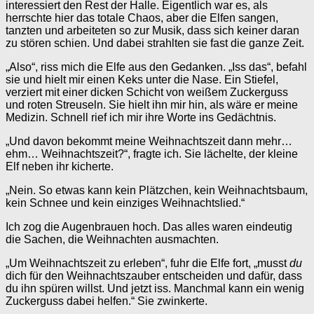
interessiert den Rest der Halle. Eigentlich war es, als
herrschte hier das totale Chaos, aber die Elfen sangen,
tanzten und arbeiteten so zur Musik, dass sich keiner daran
zu stören schien. Und dabei strahlten sie fast die ganze Zeit.
„Also“, riss mich die Elfe aus den Gedanken. „Iss das“, befahl
sie und hielt mir einen Keks unter die Nase. Ein Stiefel,
verziert mit einer dicken Schicht von weißem Zuckerguss
und roten Streuseln. Sie hielt ihn mir hin, als wäre er meine
Medizin. Schnell rief ich mir ihre Worte ins Gedächtnis.
„Und davon bekommt meine Weihnachtszeit dann mehr…
ehm… Weihnachtszeit?“, fragte ich. Sie lächelte, der kleine
Elf neben ihr kicherte.
„Nein. So etwas kann kein Plätzchen, kein Weihnachtsbaum,
kein Schnee und kein einziges Weihnachtslied.“
Ich zog die Augenbrauen hoch. Das alles waren eindeutig
die Sachen, die Weihnachten ausmachten.
„Um Weihnachtszeit zu erleben“, fuhr die Elfe fort, „musst
du
dich für den Weihnachtszauber entscheiden und dafür, dass
du ihn spüren willst. Und jetzt iss. Manchmal kann ein wenig
Zuckerguss dabei helfen.“ Sie zwinkerte.