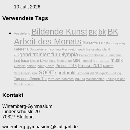
10 Juli, 2026
Verwendete Tags
Bildende Kunst
BK
bk
BK
Ausstellung
Arbeit des Monats
Bläserfreizeit
Boot
boysday
cafeteria
Doppelvierer
fasching
Frankreich
gedichte
gilsday
gland
Jugend trainiert für Olympia
kitesurfen
Klasse 6
Lausanne
musik
laut-leise
MINT
musical
loissin
Löwenherz
Menschen
mobbing
Presse 2014
Presse 2013
Olympia
ostsee
poetry-slam
Rudern
sport
sportprofil
Schulverein
smv
Straßenkind
Stuttgarter Zeitung
video
Tag der offenen Tür
terre des hommes
Weihnachten
Zeitung in der
Schule
Zisch
Kontakt
Wirtemberg-Gymnasium
Lindenschulstr. 20
70327 Stuttgart
wirtemberg-gymnasium@stuttgart.de