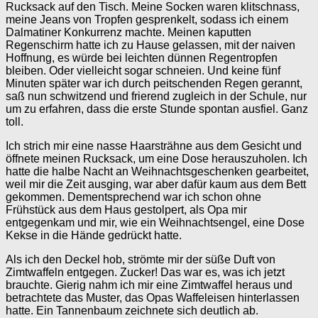
Rucksack auf den Tisch. Meine Socken waren klitschnass,
meine Jeans von Tropfen gesprenkelt, sodass ich einem
Dalmatiner Konkurrenz machte. Meinen kaputten
Regenschirm hatte ich zu Hause gelassen, mit der naiven
Hoffnung, es würde bei leichten dünnen Regentropfen
bleiben. Oder vielleicht sogar schneien. Und keine fünf
Minuten später war ich durch peitschenden Regen gerannt,
saß nun schwitzend und frierend zugleich in der Schule, nur
um zu erfahren, dass die erste Stunde spontan ausfiel. Ganz
toll.
Ich strich mir eine nasse Haarsträhne aus dem Gesicht und
öffnete meinen Rucksack, um eine Dose herauszuholen. Ich
hatte die halbe Nacht an Weihnachtsgeschenken gearbeitet,
weil mir die Zeit ausging, war aber dafür kaum aus dem Bett
gekommen. Dementsprechend war ich schon ohne
Frühstück aus dem Haus gestolpert, als Opa mir
entgegenkam und mir, wie ein Weihnachtsengel, eine Dose
Kekse in die Hände gedrückt hatte.
Als ich den Deckel hob, strömte mir der süße Duft von
Zimtwaffeln entgegen. Zucker! Das war es, was ich jetzt
brauchte. Gierig nahm ich mir eine Zimtwaffel heraus und
betrachtete das Muster, das Opas Waffeleisen hinterlassen
hatte. Ein Tannenbaum zeichnete sich deutlich ab.