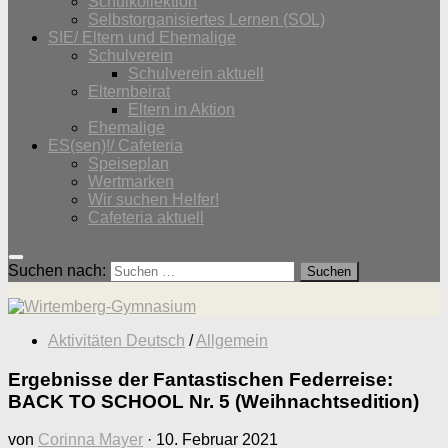
Schulkollektion
Selbstorganisiertes Lernen (SOL)
SIE/ Eltern und Ehemalige
Schulverein
Schulverein aktuell
Elternbeirat
Eltern in Aktion
Ehemalige
ES(sen)!/ Cafeteria
Speiseplan
Wertmarken
Wir suchen Helfer!
Cafeteria aktuell
Suchen nach:
Aktivitäten Deutsch
/
Allgemein
Ergebnisse der Fantastischen Federreise:
BACK TO SCHOOL Nr. 5 (Weihnachtsedition)
von
Corinna Mayer
·
10. Februar 2021