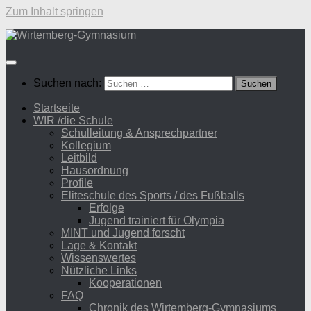
Zum Inhalt springen
Suchen nach:
Startseite
WIR /die Schule
Schulleitung & Ansprechpartner
Kollegium
Leitbild
Hausordnung
Profile
Eliteschule des Sports / des Fußballs
Erfolge
Jugend trainiert für Olympia
MINT und Jugend forscht
Lage & Kontakt
Wissenswertes
Nützliche Links
Kooperationen
FAQ
Chronik des Wirtemberg-Gymnasiums