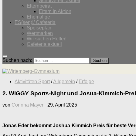
Schulverein aktuell
Elternbeirat
Eltern in Aktion
Ehemalige
ES(sen)!/ Cafeteria
Speiseplan
Wertmarken
Wir suchen Helfer!
Cafeteria aktuell
Suchen nach:
Aktivitäten Sport
/
Allgemein
/
Erfolge
2. WiGGY Sports-Night und Josua-Kimmich-Prei
von
Corinna Mayer
·
29. April 2025
Jonas Eder bekommt Joshua-Kimmich Preis für beste Vere
Am 02.April fand am Wirtemberg-Gymnasium die 2. Wiggy Sport