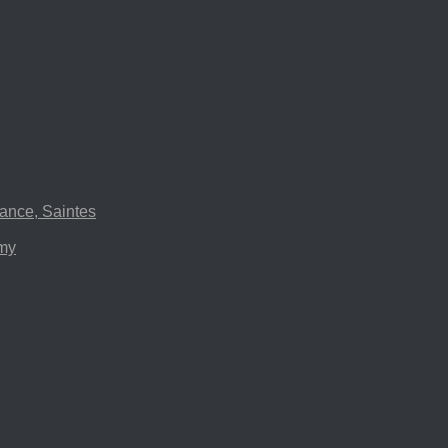
ance, Saintes
emy