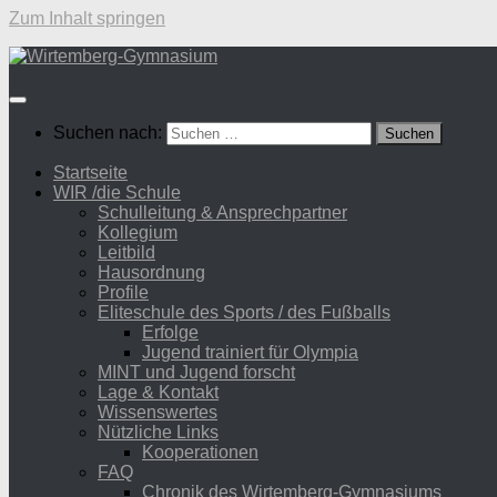
Zum Inhalt springen
Suchen nach:
Startseite
WIR /die Schule
Schulleitung & Ansprechpartner
Kollegium
Leitbild
Hausordnung
Profile
Eliteschule des Sports / des Fußballs
Erfolge
Jugend trainiert für Olympia
MINT und Jugend forscht
Lage & Kontakt
Wissenswertes
Nützliche Links
Kooperationen
FAQ
Chronik des Wirtemberg-Gymnasiums