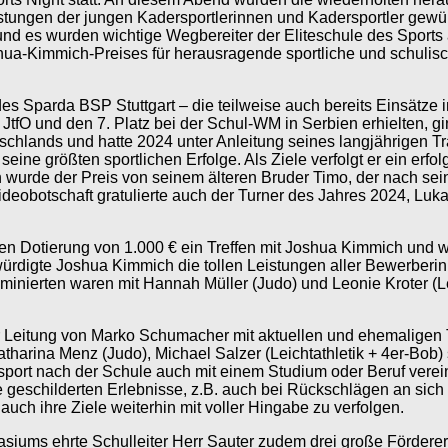
Leistungen der jungen Kadersportlerinnen und Kadersportler ge
 und es wurden wichtige Wegbereiter der Eliteschule des Sport
a-Kimmich-Preises für herausragende sportliche und schulisch
es Sparda BSP Stuttgart – die teilweise auch bereits Einsätze 
 JtfO und den 7. Platz bei der Schul-WM in Serbien erhielten, 
utschlands und hatte 2024 unter Anleitung seines langjährigen 
ine größten sportlichen Erfolge. Als Ziele verfolgt er ein erfo
wurde der Preis von seinem älteren Bruder Timo, der nach se
ideobotschaft gratulierte auch der Turner des Jahres 2024, Lu
len Dotierung von 1.000 € ein Treffen mit Joshua Kimmich und w
 würdigte Joshua Kimmich die tollen Leistungen aller Bewerberi
ominierten waren mit Hannah Müller (Judo) und Leonie Kroter (Le
eitung von Marko Schumacher mit aktuellen und ehemaligen To
atharina Menz (Judo), Michael Salzer (Leichtathletik + 4er-Bo
gssport nach der Schule auch mit einem Studium oder Beruf verei
e geschilderten Erlebnisse, z.B. auch bei Rückschlägen an sic
auch ihre Ziele weiterhin mit voller Hingabe zu verfolgen.
ums ehrte Schulleiter Herr Sauter zudem drei große Förderer 