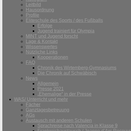
Leitbild
Hausordnung
Profile
Eliteschule des Sports / des Fußballs
Erfolge
Jugend trainiert für Olympia
MINT und Jugend forscht
Lage & Kontakt
Wissenswertes
Nützliche Links
Kooperationen
FAQ
Chronik des Wirtemberg-Gymnasiums
Die Chronik auf Schwäbisch
News
Allgemein
Presse 2021
„Ehemalige“ in der Presse
WAS/ Unterricht und mehr
Fächer
Ganztagesbetreuung
AGs
Austausch mit anderen Schulen
Sprachreise nach Valencia in Klasse 9
Frankreichaustausch / Jeanne d’Arc Recouvr