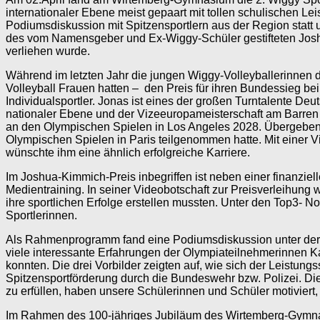
internationaler Ebene meist gepaart mit tollen schulischen 
Podiumsdiskussion mit Spitzensportlern aus der Region statt
des vom Namensgeber und Ex-Wiggy-Schüler gestifteten Joshu
verliehen wurde.
Während im letzten Jahr die jungen Wiggy-Volleyballerinnen d
Volleyball Frauen hatten – den Preis für ihren Bundessieg bei
Individualsportler. Jonas ist eines der großen Turntalente De
nationaler Ebene und der Vizeeuropameisterschaft am Barren se
an den Olympischen Spielen in Los Angeles 2028. Übergeben 
Olympischen Spielen in Paris teilgenommen hatte. Mit einer V
wünschte ihm eine ähnlich erfolgreiche Karriere.
Im Joshua-Kimmich-Preis inbegriffen ist neben einer finanziel
Medientraining. In seiner Videobotschaft zur Preisverleihung
ihre sportlichen Erfolge erstellen mussten. Unter den Top3- N
Sportlerinnen.
Als Rahmenprogramm fand eine Podiumsdiskussion unter der L
viele interessante Erfahrungen der Olympiateilnehmerinnen K
konnten. Die drei Vorbilder zeigten auf, wie sich der Leistun
Spitzensportförderung durch die Bundeswehr bzw. Polizei. Di
zu erfüllen, haben unsere Schülerinnen und Schüler motiviert, 
Im Rahmen des 100-jähriges Jubiläum des Wirtemberg-Gymnasi