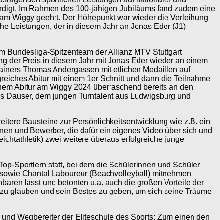
würdigt. Im Rahmen des 100-jähigen Jubiläums fand zudem eine
s am Wiggy geehrt. Der Höhepunkt war wieder die Verleihung
e Leistungen, der in diesem Jahr an Jonas Eder (J1)
im Bundesliga-Spitzenteam der Allianz MTV Stuttgart
ging der Preis in diesem Jahr mit Jonas Eder wieder an einem
Trainers Thomas Andergassen mit etlichen Medaillen auf
lgreiches Abitur mit einem 1er Schnitt und dann die Teilnahme
inem Abitur am Wiggy 2024 überraschend bereits an den
kas Dauser, dem jungen Turntalent aus Ludwigsburg und
eitere Bausteine zur Persönlichkeitsentwicklung wie z.B. ein
nnen und Bewerber, die dafür ein eigenes Video über sich und
ichtathletik) zwei weitere überaus erfolgreiche junge
p-Sportlern statt, bei dem die Schülerinnen und Schüler
b) sowie Chantal Laboureur (Beachvolleyball) mitnehmen
nbaren lässt und betonten u.a. auch die großen Vorteile der
h zu glauben und sein Bestes zu geben, um sich seine Träume
und Wegbereiter der Eliteschule des Sports: Zum einen den