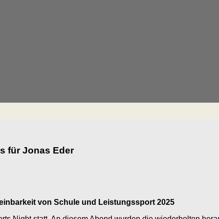
s für Jonas Eder
inbarkeit von Schule und Leistungssport 2025
s Night statt. An diesem Abend wurden die wiederholten herau