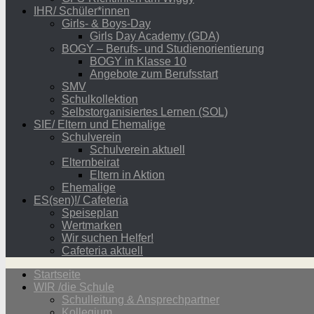
IHR/ Schüler*innen
Girls- & Boys-Day
Girls Day Academy (GDA)
BOGY – Berufs- und Studienorientierung
BOGY in Klasse 10
Angebote zum Berufsstart
SMV
Schulkollektion
Selbstorganisiertes Lernen (SOL)
SIE/ Eltern und Ehemalige
Schulverein
Schulverein aktuell
Elternbeirat
Eltern in Aktion
Ehemalige
ES(sen)!/ Cafeteria
Speiseplan
Wertmarken
Wir suchen Helfer!
Cafeteria aktuell
Startseite
WIR /die Schule
Schulleitung & Ansprechpartner
Kollegium