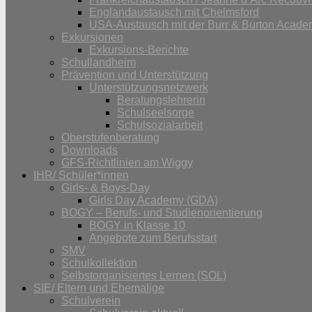
Englandaustausch mit Chelmsford
USA-Austausch mit der Burr & Burton Acad
Exkursionen
Exkursions-Berichte
Schullandheim
Prävention und Unterstützung
Unterstützungsnetzwerk
Beratungslehrerin
Schulseelsorge
Schulsozialarbeit
Oberstufenberatung
Downloads
GFS-Richtlinien am Wiggy
IHR/ Schüler*innen
Girls- & Boys-Day
Girls Day Academy (GDA)
BOGY – Berufs- und Studienorientierung
BOGY in Klasse 10
Angebote zum Berufsstart
SMV
Schulkollektion
Selbstorganisiertes Lernen (SOL)
SIE/ Eltern und Ehemalige
Schulverein