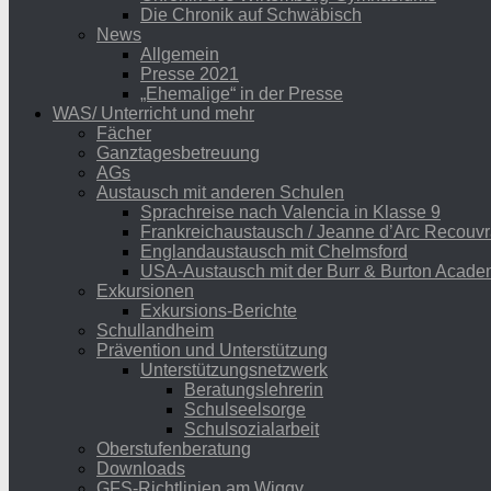
Die Chronik auf Schwäbisch
News
Allgemein
Presse 2021
„Ehemalige“ in der Presse
WAS/ Unterricht und mehr
Fächer
Ganztagesbetreuung
AGs
Austausch mit anderen Schulen
Sprachreise nach Valencia in Klasse 9
Frankreichaustausch / Jeanne d’Arc Recouvr
Englandaustausch mit Chelmsford
USA-Austausch mit der Burr & Burton Acad
Exkursionen
Exkursions-Berichte
Schullandheim
Prävention und Unterstützung
Unterstützungsnetzwerk
Beratungslehrerin
Schulseelsorge
Schulsozialarbeit
Oberstufenberatung
Downloads
GFS-Richtlinien am Wiggy