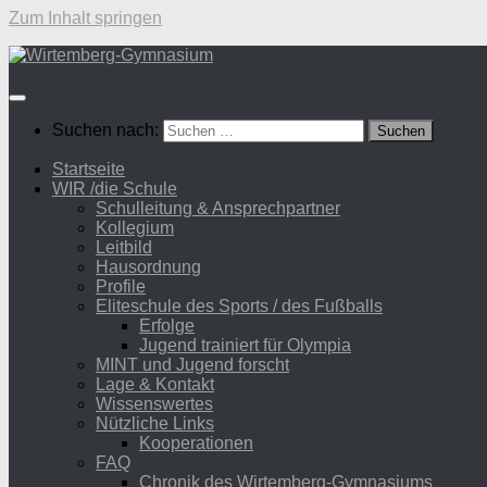
Zum Inhalt springen
Suchen nach:
Startseite
WIR /die Schule
Schulleitung & Ansprechpartner
Kollegium
Leitbild
Hausordnung
Profile
Eliteschule des Sports / des Fußballs
Erfolge
Jugend trainiert für Olympia
MINT und Jugend forscht
Lage & Kontakt
Wissenswertes
Nützliche Links
Kooperationen
FAQ
Chronik des Wirtemberg-Gymnasiums