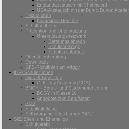
Englandaustausch mit Chelmsford
USA-Austausch mit der Burr & Burton Acad
Exkursionen
Exkursions-Berichte
Schullandheim
Prävention und Unterstützung
Unterstützungsnetzwerk
Beratungslehrerin
Schulseelsorge
Schulsozialarbeit
Oberstufenberatung
Downloads
GFS-Richtlinien am Wiggy
IHR/ Schüler*innen
Girls- & Boys-Day
Girls Day Academy (GDA)
BOGY – Berufs- und Studienorientierung
BOGY in Klasse 10
Angebote zum Berufsstart
SMV
Schulkollektion
Selbstorganisiertes Lernen (SOL)
SIE/ Eltern und Ehemalige
Schulverein