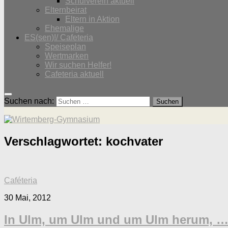
Schulverein aktuell
Elternbeirat
Eltern in Aktion
Ehemalige
ES(sen)!/ Cafeteria
Speiseplan
Wertmarken
Wir suchen Helfer!
Cafeteria aktuell
Suchen nach:
Verschlagwortet:
kochvater
Caféteria
30 Mai, 2012
In Ulm, um Ulm und um Ulm herum, …