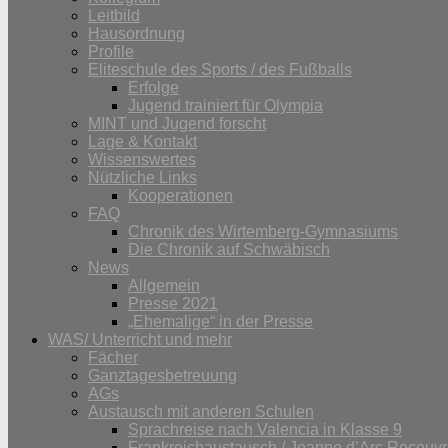
Leitbild
Hausordnung
Profile
Eliteschule des Sports / des Fußballs
Erfolge
Jugend trainiert für Olympia
MINT und Jugend forscht
Lage & Kontakt
Wissenswertes
Nützliche Links
Kooperationen
FAQ
Chronik des Wirtemberg-Gymnasiums
Die Chronik auf Schwäbisch
News
Allgemein
Presse 2021
„Ehemalige“ in der Presse
WAS/ Unterricht und mehr
Fächer
Ganztagesbetreuung
AGs
Austausch mit anderen Schulen
Sprachreise nach Valencia in Klasse 9
Frankreichaustausch / Jeanne d’Arc Recouvr