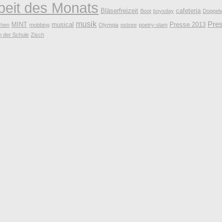
beit des Monats
Bläserfreizeit
cafeteria
Boot
boysday
Doppelv
musik
Pre
MINT
musical
Presse 2013
hen
mobbing
Olympia
ostsee
poetry-slam
n der Schule
Zisch