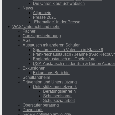
Die Chronik auf Schwäbisch
News
Allgemein
Presse 2021
„Ehemalige“ in der Presse
WAS/ Unterricht und mehr
Fächer
Ganztagesbetreuung
AGs
Austausch mit anderen Schulen
Sprachreise nach Valencia in Klasse 9
Frankreichaustausch / Jeanne d’Arc Recouvr
Englandaustausch mit Chelmsford
USA-Austausch mit der Burr & Burton Acad
Exkursionen
Exkursions-Berichte
Schullandheim
Prävention und Unterstützung
Unterstützungsnetzwerk
Beratungslehrerin
Schulseelsorge
Schulsozialarbeit
Oberstufenberatung
Downloads
GFS-Richtlinien am Wiggy