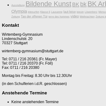
Bildende Kunst
BK Ar
bk
BK
Ausstellung
Olympia
laut-leise
kitesurfen
Klasse 6
Lausanne
loissin
Löwenherz
Mensc
video
Tag der offenen Tür
Zeitung
terre des hommes
Weihnachten
Zeitung i
Kontakt
Wirtemberg-Gymnasium
Lindenschulstr. 20
70327 Stuttgart
wirtemberg-gymnasium@stuttgart.de
Tel: 0711 / 216 20361 (Fr. Mayer)
Tel: 0711 / 216 20370 (Fr. Föll)
Fax: 0711 / 216 20380
Montag bis Freitag: 8.30 Uhr bis 12.30Uhr
(in den Schulferien i.d.R. geschlossen)
Anstehende Termine
Keine anstehenden Termine