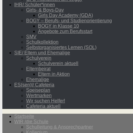
IHR/ Schüler*innen
Girls- & Boys-Day
Girls Day Academy (GDA)
BOGY – Berufs- und Studienorientierung
BOGY in Klasse 10
Angebote zum Berufsstart
SMV
Schulkollektion
Selbstorganisiertes Lernen (SOL)
SIE/ Eltern und Ehemalige
Schulverein
Schulverein aktuell
Elternbeirat
Eltern in Aktion
Ehemalige
ES(sen)!/ Cafeteria
Speiseplan
Wertmarken
Wir suchen Helfer!
Cafeteria aktuell
Startseite
WIR /die Schule
Schulleitung & Ansprechpartner
Kollegium