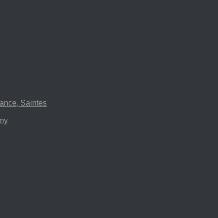
ance, Saintes
emy