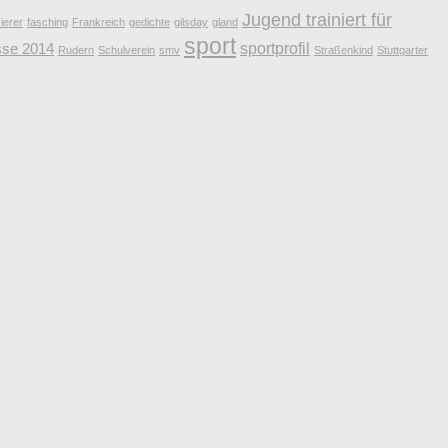
Jugend trainiert für
ierer
fasching
Frankreich
gedichte
gilsday
gland
sport
sportprofil
sse 2014
Rudern
Schulverein
smv
Straßenkind
Stuttgarter