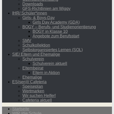
Downloads
GFS-Richtlinien am Wiggy
IHR/ Schüler*innen
Girls- & Boys-Day
Girls Day Academy (GDA)
BOGY – Berufs- und Studienorientierung
BOGY in Klasse 10
Angebote zum Berufsstart
SMV
Schulkollektion
Selbstorganisiertes Lernen (SOL)
SIE/ Eltern und Ehemalige
Schulverein
Schulverein aktuell
Elternbeirat
Eltern in Aktion
Ehemalige
ES(sen)!/ Cafeteria
Speiseplan
Wertmarken
Wir suchen Helfer!
Cafeteria aktuell
Startseite
WIR /die Schule