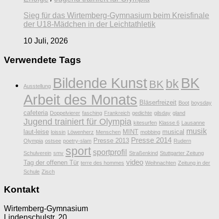
Sieg für das Wirtemberg-Gymnasium beim Kreisfinale
der U18-Mädchen in der Leichtathletik
10 Juli, 2026
Verwendete Tags
Bildende Kunst
BK
bk
BK
Ausstellung
Arbeit des Monats
Bläserfreizeit
Boot
boysday
cafeteria
Doppelvierer
fasching
Frankreich
gedichte
gilsday
gland
Jugend trainiert für Olympia
kitesurfen
Klasse 6
Lausanne
musik
laut-leise
MINT
musical
loissin
Löwenherz
Menschen
mobbing
Presse 2014
Presse 2013
Olympia
ostsee
poetry-slam
Rudern
sport
sportprofil
Schulverein
smv
Straßenkind
Stuttgarter Zeitung
video
Tag der offenen Tür
terre des hommes
Weihnachten
Zeitung in der
Schule
Zisch
Kontakt
Wirtemberg-Gymnasium
Lindenschulstr. 20