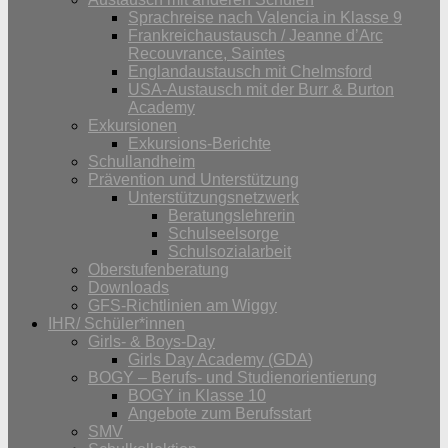
Sprachreise nach Valencia in Klasse 9
Frankreichaustausch / Jeanne d’Arc
Recouvrance, Saintes
Englandaustausch mit Chelmsford
USA-Austausch mit der Burr & Burton
Academy
Exkursionen
Exkursions-Berichte
Schullandheim
Prävention und Unterstützung
Unterstützungsnetzwerk
Beratungslehrerin
Schulseelsorge
Schulsozialarbeit
Oberstufenberatung
Downloads
GFS-Richtlinien am Wiggy
IHR/ Schüler*innen
Girls- & Boys-Day
Girls Day Academy (GDA)
BOGY – Berufs- und Studienorientierung
BOGY in Klasse 10
Angebote zum Berufsstart
SMV