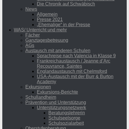
Die Chronik auf Schwäbisch
News
Allgemein
Presse 2021
„Ehemalige“ in der Presse
WAS/ Unterricht und mehr
Fächer
Ganztagesbetreuung
AGs
Austausch mit anderen Schulen
Sprachreise nach Valencia in Klasse 9
Frankreichaustausch / Jeanne d’Arc
Recouvrance, Saintes
Englandaustausch mit Chelmsford
USA-Austausch mit der Burr & Burton
Academy
Exkursionen
Exkursions-Berichte
Schullandheim
Prävention und Unterstützung
Unterstützungsnetzwerk
Beratungslehrerin
Schulseelsorge
Schulsozialarbeit
Oberstufenberatung