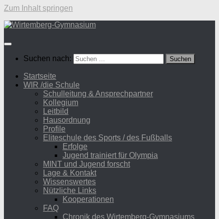
Zum Inhalt springen
Suchen nach:
Startseite
WIR /die Schule
Schulleitung & Ansprechpartner
Kollegium
Leitbild
Hausordnung
Profile
Eliteschule des Sports / des Fußballs
Erfolge
Jugend trainiert für Olympia
MINT und Jugend forscht
Lage & Kontakt
Wissenswertes
Nützliche Links
Kooperationen
FAQ
Chronik des Wirtemberg-Gymnasiums