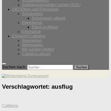
Schulkollektion
Selbstorganisiertes Lernen (SOL)
SIE/ Eltern und Ehemalige
Schulverein
Schulverein aktuell
Elternbeirat
Eltern in Aktion
Ehemalige
ES(sen)!/ Cafeteria
Speiseplan
Wertmarken
Wir suchen Helfer!
Cafeteria aktuell
Suchen nach:
Verschlagwortet:
ausflug
Caféteria