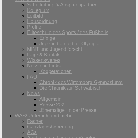
Schulleitung & Ansprechpartner
Kollegium
Leitbild
Hausordnung
Profile
Eliteschule des Sports / des Fußballs
Erfolge
Jugend trainiert für Olympia
MINT und Jugend forscht
Lage & Kontakt
Wissenswertes
Nützliche Links
Kooperationen
FAQ
Chronik des Wirtemberg-Gymnasiums
Die Chronik auf Schwäbisch
News
Allgemein
Presse 2021
„Ehemalige“ in der Presse
WAS/ Unterricht und mehr
Fächer
Ganztagesbetreuung
AGs
Austausch mit anderen Schulen