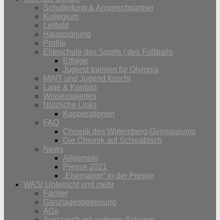
Schulleitung & Ansprechpartner
Kollegium
Leitbild
Hausordnung
Profile
Eliteschule des Sports / des Fußballs
Erfolge
Jugend trainiert für Olympia
MINT und Jugend forscht
Lage & Kontakt
Wissenswertes
Nützliche Links
Kooperationen
FAQ
Chronik des Wirtemberg-Gymnasiums
Die Chronik auf Schwäbisch
News
Allgemein
Presse 2021
„Ehemalige“ in der Presse
WAS/ Unterricht und mehr
Fächer
Ganztagesbetreuung
AGs
Austausch mit anderen Schulen