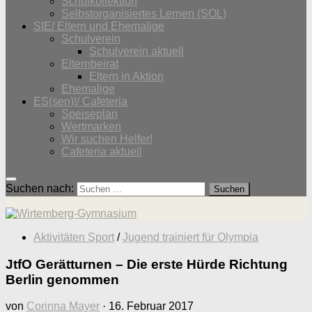
Schulkollektion
Selbstorganisiertes Lernen (SOL)
SIE/ Eltern und Ehemalige
Schulverein
Schulverein aktuell
Elternbeirat
Eltern in Aktion
Ehemalige
ES(sen)!/ Cafeteria
Speiseplan
Wertmarken
Wir suchen Helfer!
Cafeteria aktuell
Suchen nach:
Aktivitäten Sport
/
Jugend trainiert für Olympia
JtfO Gerätturnen – Die erste Hürde Richtung
Berlin genommen
von
Corinna Mayer
·
16. Februar 2017