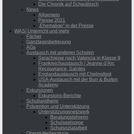
Die Chronik auf Schwäbisch
News
Allgemein
Presse 2021
„Ehemalige“ in der Presse
WAS/ Unterricht und mehr
Fächer
Ganztagesbetreuung
AGs
Austausch mit anderen Schulen
Sprachreise nach Valencia in Klasse 9
Frankreichaustausch / Jeanne d’Arc
Recouvrance, Saintes
Englandaustausch mit Chelmsford
USA-Austausch mit der Burr & Burton
Academy
Exkursionen
Exkursions-Berichte
Schullandheim
Prävention und Unterstützung
Unterstützungsnetzwerk
Beratungslehrerin
Schulseelsorge
Schulsozialarbeit
Oberstufenberatung