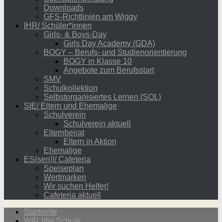
Downloads
GFS-Richtlinien am Wiggy
IHR/ Schüler*innen
Girls- & Boys-Day
Girls Day Academy (GDA)
BOGY – Berufs- und Studienorientierung
BOGY in Klasse 10
Angebote zum Berufsstart
SMV
Schulkollektion
Selbstorganisiertes Lernen (SOL)
SIE/ Eltern und Ehemalige
Schulverein
Schulverein aktuell
Elternbeirat
Eltern in Aktion
Ehemalige
ES(sen)!/ Cafeteria
Speiseplan
Wertmarken
Wir suchen Helfer!
Cafeteria aktuell
Startseite
WIR /die Schule