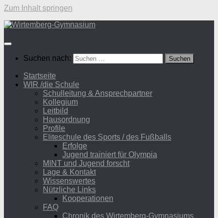
Zum Inhalt springen
Suchen nach:
Startseite
WIR /die Schule
Schulleitung & Ansprechpartner
Kollegium
Leitbild
Hausordnung
Profile
Eliteschule des Sports / des Fußballs
Erfolge
Jugend trainiert für Olympia
MINT und Jugend forscht
Lage & Kontakt
Wissenswertes
Nützliche Links
Kooperationen
FAQ
Chronik des Wirtemberg-Gymnasiums