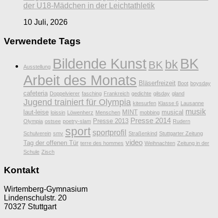
der U18-Mädchen in der Leichtathletik
10 Juli, 2026
Verwendete Tags
Bildende Kunst
BK
bk
BK
Ausstellung
Arbeit des Monats
Bläserfreizeit
Boot
boysday
cafeteria
Doppelvierer
fasching
Frankreich
gedichte
gilsday
gland
Jugend trainiert für Olympia
kitesurfen
Klasse 6
Lausanne
musik
laut-leise
MINT
musical
loissin
Löwenherz
Menschen
mobbing
Presse 2014
Presse 2013
Olympia
ostsee
poetry-slam
Rudern
sport
sportprofil
Schulverein
smv
Straßenkind
Stuttgarter Zeitung
video
Tag der offenen Tür
terre des hommes
Weihnachten
Zeitung in der
Schule
Zisch
Kontakt
Wirtemberg-Gymnasium
Lindenschulstr. 20
70327 Stuttgart