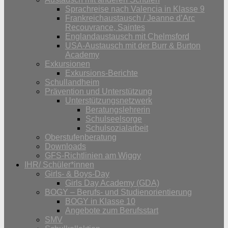
Sprachreise nach Valencia in Klasse 9
Frankreichaustausch / Jeanne d’Arc
Recouvrance, Saintes
Englandaustausch mit Chelmsford
USA-Austausch mit der Burr & Burton
Academy
Exkursionen
Exkursions-Berichte
Schullandheim
Prävention und Unterstützung
Unterstützungsnetzwerk
Beratungslehrerin
Schulseelsorge
Schulsozialarbeit
Oberstufenberatung
Downloads
GFS-Richtlinien am Wiggy
IHR/ Schüler*innen
Girls- & Boys-Day
Girls Day Academy (GDA)
BOGY – Berufs- und Studienorientierung
BOGY in Klasse 10
Angebote zum Berufsstart
SMV