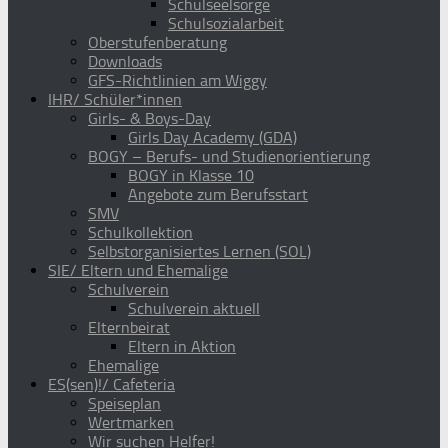
Schulseelsorge
Schulsozialarbeit
Oberstufenberatung
Downloads
GFS-Richtlinien am Wiggy
IHR/ Schüler*innen
Girls- & Boys-Day
Girls Day Academy (GDA)
BOGY – Berufs- und Studienorientierung
BOGY in Klasse 10
Angebote zum Berufsstart
SMV
Schulkollektion
Selbstorganisiertes Lernen (SOL)
SIE/ Eltern und Ehemalige
Schulverein
Schulverein aktuell
Elternbeirat
Eltern in Aktion
Ehemalige
ES(sen)!/ Cafeteria
Speiseplan
Wertmarken
Wir suchen Helfer!