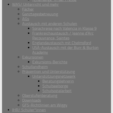
WAS/ Unterricht und mehr
Fächer
Ganztagesbetreuung
AGs
Austausch mit anderen Schulen
Sprachreise nach Valencia in Klasse 9
Frankreichaustausch / Jeanne d’Arc
Recouvrance, Saintes
Englandaustausch mit Chelmsford
USA-Austausch mit der Burr & Burton
Academy
Exkursionen
Exkursions-Berichte
Schullandheim
Prävention und Unterstützung
Unterstützungsnetzwerk
Beratungslehrerin
Schulseelsorge
Schulsozialarbeit
Oberstufenberatung
Downloads
GFS-Richtlinien am Wiggy
IHR/ Schüler*innen