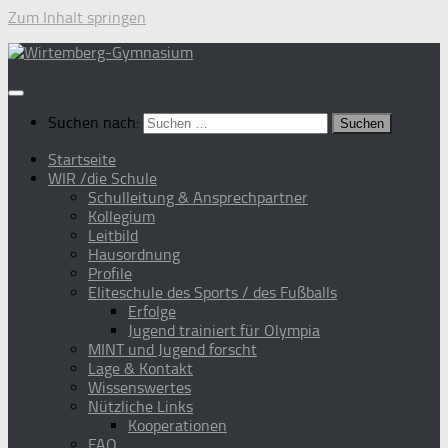
Zum Inhalt springen
Suchen nach:
Startseite
WIR /die Schule
Schulleitung & Ansprechpartner
Kollegium
Leitbild
Hausordnung
Profile
Eliteschule des Sports / des Fußballs
Erfolge
Jugend trainiert für Olympia
MINT und Jugend forscht
Lage & Kontakt
Wissenswertes
Nützliche Links
Kooperationen
FAQ