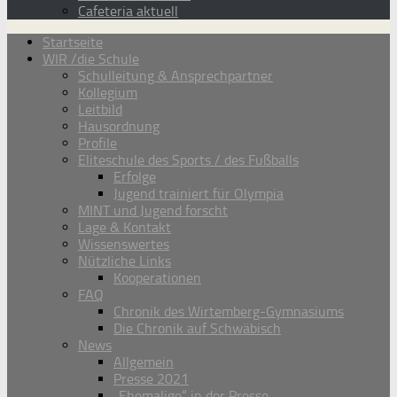
Cafeteria aktuell
Startseite
WIR /die Schule
Schulleitung & Ansprechpartner
Kollegium
Leitbild
Hausordnung
Profile
Eliteschule des Sports / des Fußballs
Erfolge
Jugend trainiert für Olympia
MINT und Jugend forscht
Lage & Kontakt
Wissenswertes
Nützliche Links
Kooperationen
FAQ
Chronik des Wirtemberg-Gymnasiums
Die Chronik auf Schwäbisch
News
Allgemein
Presse 2021
„Ehemalige“ in der Presse