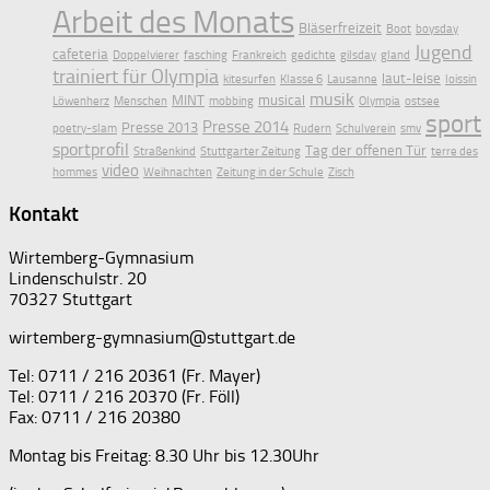
Arbeit des Monats
Bläserfreizeit
Boot
boysday
Jugend
cafeteria
Doppelvierer
fasching
Frankreich
gedichte
gilsday
gland
trainiert für Olympia
laut-leise
kitesurfen
Klasse 6
Lausanne
loissin
musik
MINT
musical
Löwenherz
Menschen
mobbing
Olympia
ostsee
sport
Presse 2014
Presse 2013
poetry-slam
Rudern
Schulverein
smv
sportprofil
Tag der offenen Tür
Straßenkind
Stuttgarter Zeitung
terre des
video
hommes
Weihnachten
Zeitung in der Schule
Zisch
Kontakt
Wirtemberg-Gymnasium
Lindenschulstr. 20
70327 Stuttgart
wirtemberg-gymnasium@stuttgart.de
Tel: 0711 / 216 20361 (Fr. Mayer)
Tel: 0711 / 216 20370 (Fr. Föll)
Fax: 0711 / 216 20380
Montag bis Freitag: 8.30 Uhr bis 12.30Uhr