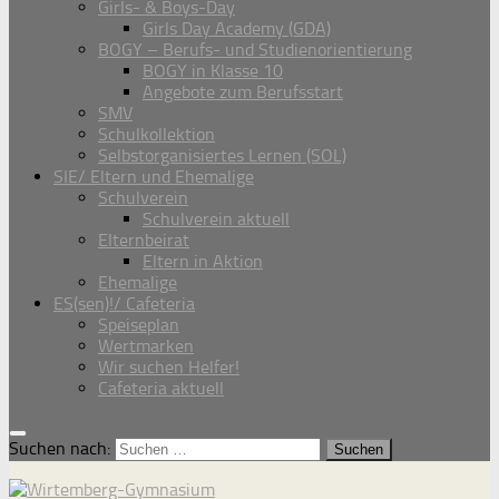
Girls- & Boys-Day
Girls Day Academy (GDA)
BOGY – Berufs- und Studienorientierung
BOGY in Klasse 10
Angebote zum Berufsstart
SMV
Schulkollektion
Selbstorganisiertes Lernen (SOL)
SIE/ Eltern und Ehemalige
Schulverein
Schulverein aktuell
Elternbeirat
Eltern in Aktion
Ehemalige
ES(sen)!/ Cafeteria
Speiseplan
Wertmarken
Wir suchen Helfer!
Cafeteria aktuell
Suchen nach: