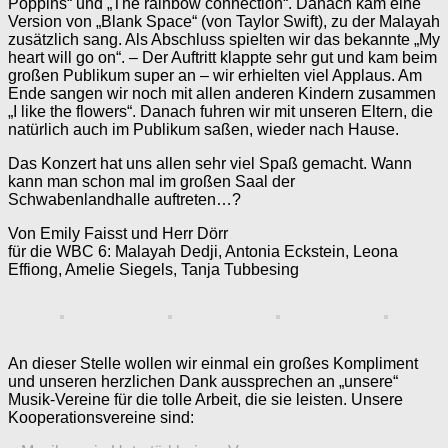
Poppins“ und „The rainbow connection“. Danach kam eine
Version von „Blank Space“ (von Taylor Swift), zu der Malayah
zusätzlich sang. Als Abschluss spielten wir das bekannte „My
heart will go on“. – Der Auftritt klappte sehr gut und kam beim
großen Publikum super an – wir erhielten viel Applaus. Am
Ende sangen wir noch mit allen anderen Kindern zusammen
„I like the flowers“. Danach fuhren wir mit unseren Eltern, die
natürlich auch im Publikum saßen, wieder nach Hause.
Das Konzert hat uns allen sehr viel Spaß gemacht. Wann
kann man schon mal im großen Saal der
Schwabenlandhalle auftreten…?
Von Emily Faisst und Herr Dörr
für die WBC 6: Malayah Dedji, Antonia Eckstein, Leona
Effiong, Amelie Siegels, Tanja Tubbesing
An dieser Stelle wollen wir einmal ein großes Kompliment
und unseren herzlichen Dank aussprechen an „unsere“
Musik-Vereine für die tolle Arbeit, die sie leisten. Unsere
Kooperationsvereine sind: