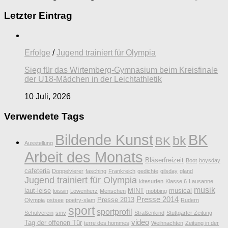
Letzter Eintrag
Erfolge
/
Jugend trainiert für Olympia
Sieg für das Wirtemberg-Gymnasium beim Kreisfinale
der U18-Mädchen in der Leichtathletik
10 Juli, 2026
Verwendete Tags
Bildende Kunst
BK
bk
BK
Ausstellung
Arbeit des Monats
Bläserfreizeit
Boot
boysday
cafeteria
Doppelvierer
fasching
Frankreich
gedichte
gilsday
gland
Jugend trainiert für Olympia
kitesurfen
Klasse 6
Lausanne
musik
laut-leise
MINT
musical
loissin
Löwenherz
Menschen
mobbing
Presse 2014
Presse 2013
Olympia
ostsee
poetry-slam
Rudern
sport
sportprofil
Schulverein
smv
Straßenkind
Stuttgarter Zeitung
video
Tag der offenen Tür
terre des hommes
Weihnachten
Zeitung in der