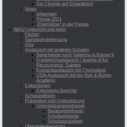
Die Chronik auf Schwäbisch
News
Allgemein
Presse 2021
„Ehemalige“ in der Presse
WAS/ Unterricht und mehr
Fächer
Ganztagesbetreuung
AGs
Austausch mit anderen Schulen
Sprachreise nach Valencia in Klasse 9
Frankreichaustausch / Jeanne d’Arc
Recouvrance, Saintes
Englandaustausch mit Chelmsford
USA-Austausch mit der Burr & Burton
Academy
Exkursionen
Exkursions-Berichte
Schullandheim
Prävention und Unterstützung
Unterstützungsnetzwerk
Beratungslehrerin
Schulseelsorge
Schulsozialarbeit
Oberstufenberatung