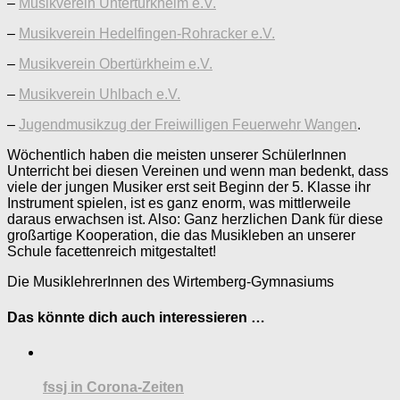
–
Musikverein Untertürkheim e.V.
–
Musikverein Hedelfingen-Rohracker e.V.
–
Musikverein Obertürkheim e.V.
–
Musikverein Uhlbach e.V.
–
Jugendmusikzug der Freiwilligen Feuerwehr Wangen
.
Wöchentlich haben die meisten unserer SchülerInnen
Unterricht bei diesen Vereinen und wenn man bedenkt, dass
viele der jungen Musiker erst seit Beginn der 5. Klasse ihr
Instrument spielen, ist es ganz enorm, was mittlerweile
daraus erwachsen ist. Also: Ganz herzlichen Dank für diese
großartige Kooperation, die das Musikleben an unserer
Schule facettenreich mitgestaltet!
Die MusiklehrerInnen des Wirtemberg-Gymnasiums
Das könnte dich auch interessieren …
fssj in Corona-Zeiten