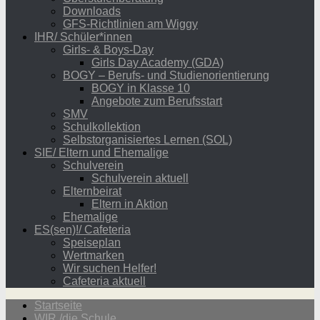
Downloads
GFS-Richtlinien am Wiggy
IHR/ Schüler*innen
Girls- & Boys-Day
Girls Day Academy (GDA)
BOGY – Berufs- und Studienorientierung
BOGY in Klasse 10
Angebote zum Berufsstart
SMV
Schulkollektion
Selbstorganisiertes Lernen (SOL)
SIE/ Eltern und Ehemalige
Schulverein
Schulverein aktuell
Elternbeirat
Eltern in Aktion
Ehemalige
ES(sen)!/ Cafeteria
Speiseplan
Wertmarken
Wir suchen Helfer!
Cafeteria aktuell
Startseite
WIR /die Schule