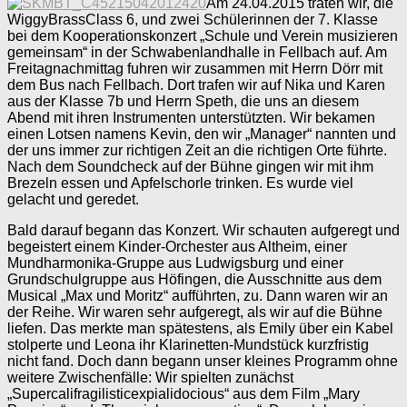
Am 24.04.2015 traten wir, die
WiggyBrassClass 6, und zwei Schülerinnen der 7. Klasse
bei dem Kooperationskonzert „Schule und Verein musizieren
gemeinsam“ in der Schwabenlandhalle in Fellbach auf. Am
Freitagnachmittag fuhren wir zusammen mit Herrn Dörr mit
dem Bus nach Fellbach. Dort trafen wir auf Nika und Karen
aus der Klasse 7b und Herrn Speth, die uns an diesem
Abend mit ihren Instrumenten unterstützten. Wir bekamen
einen Lotsen namens Kevin, den wir „Manager“ nannten und
der uns immer zur richtigen Zeit an die richtigen Orte führte.
Nach dem Soundcheck auf der Bühne gingen wir mit ihm
Brezeln essen und Apfelschorle trinken. Es wurde viel
gelacht und geredet.
Bald darauf begann das Konzert. Wir schauten aufgeregt und
begeistert einem Kinder-Orchester aus Altheim, einer
Mundharmonika-Gruppe aus Ludwigsburg und einer
Grundschulgruppe aus Höfingen, die Ausschnitte aus dem
Musical „Max und Moritz“ aufführten, zu. Dann waren wir an
der Reihe. Wir waren sehr aufgeregt, als wir auf die Bühne
liefen. Das merkte man spätestens, als Emily über ein Kabel
stolperte und Leona ihr Klarinetten-Mundstück kurzfristig
nicht fand. Doch dann begann unser kleines Programm ohne
weitere Zwischenfälle: Wir spielten zunächst
„Supercalifragilisticexpialidocious“ aus dem Film „Mary