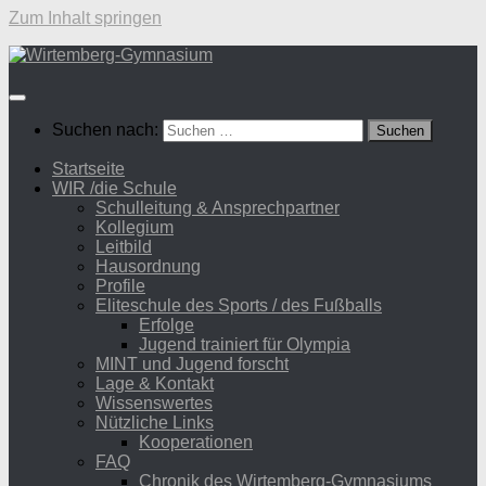
Zum Inhalt springen
Suchen nach:
Startseite
WIR /die Schule
Schulleitung & Ansprechpartner
Kollegium
Leitbild
Hausordnung
Profile
Eliteschule des Sports / des Fußballs
Erfolge
Jugend trainiert für Olympia
MINT und Jugend forscht
Lage & Kontakt
Wissenswertes
Nützliche Links
Kooperationen
FAQ
Chronik des Wirtemberg-Gymnasiums