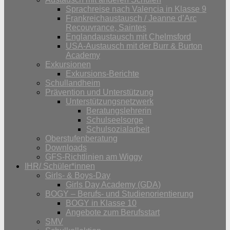
Sprachreise nach Valencia in Klasse 9
Frankreichaustausch / Jeanne d’Arc
Recouvrance, Saintes
Englandaustausch mit Chelmsford
USA-Austausch mit der Burr & Burton
Academy
Exkursionen
Exkursions-Berichte
Schullandheim
Prävention und Unterstützung
Unterstützungsnetzwerk
Beratungslehrerin
Schulseelsorge
Schulsozialarbeit
Oberstufenberatung
Downloads
GFS-Richtlinien am Wiggy
IHR/ Schüler*innen
Girls- & Boys-Day
Girls Day Academy (GDA)
BOGY – Berufs- und Studienorientierung
BOGY in Klasse 10
Angebote zum Berufsstart
SMV