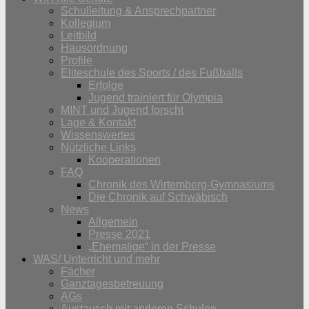
Schulleitung & Ansprechpartner
Kollegium
Leitbild
Hausordnung
Profile
Eliteschule des Sports / des Fußballs
Erfolge
Jugend trainiert für Olympia
MINT und Jugend forscht
Lage & Kontakt
Wissenswertes
Nützliche Links
Kooperationen
FAQ
Chronik des Wirtemberg-Gymnasiums
Die Chronik auf Schwäbisch
News
Allgemein
Presse 2021
„Ehemalige“ in der Presse
WAS/ Unterricht und mehr
Fächer
Ganztagesbetreuung
AGs
Austausch mit anderen Schulen