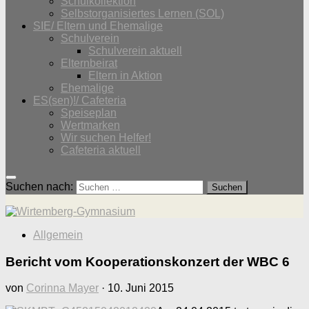
Schulkollektion
Selbstorganisiertes Lernen (SOL)
SIE/ Eltern und Ehemalige
Schulverein
Schulverein aktuell
Elternbeirat
Eltern in Aktion
Ehemalige
ES(sen)!/ Cafeteria
Speiseplan
Wertmarken
Wir suchen Helfer!
Cafeteria aktuell
Suchen nach:
Allgemein
Bericht vom Kooperationskonzert der WBC 6
von
Corinna Mayer
·
10. Juni 2015