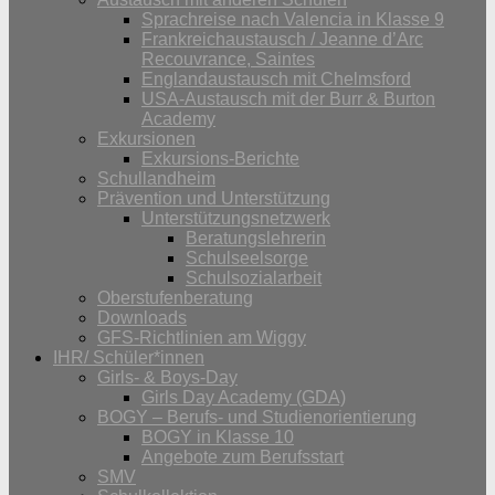
Sprachreise nach Valencia in Klasse 9
Frankreichaustausch / Jeanne d’Arc
Recouvrance, Saintes
Englandaustausch mit Chelmsford
USA-Austausch mit der Burr & Burton
Academy
Exkursionen
Exkursions-Berichte
Schullandheim
Prävention und Unterstützung
Unterstützungsnetzwerk
Beratungslehrerin
Schulseelsorge
Schulsozialarbeit
Oberstufenberatung
Downloads
GFS-Richtlinien am Wiggy
IHR/ Schüler*innen
Girls- & Boys-Day
Girls Day Academy (GDA)
BOGY – Berufs- und Studienorientierung
BOGY in Klasse 10
Angebote zum Berufsstart
SMV