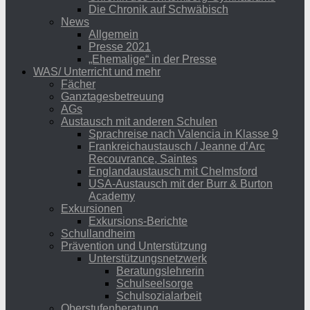
Die Chronik auf Schwäbisch
News
Allgemein
Presse 2021
„Ehemalige“ in der Presse
WAS/ Unterricht und mehr
Fächer
Ganztagesbetreuung
AGs
Austausch mit anderen Schulen
Sprachreise nach Valencia in Klasse 9
Frankreichaustausch / Jeanne d’Arc
Recouvrance, Saintes
Englandaustausch mit Chelmsford
USA-Austausch mit der Burr & Burton
Academy
Exkursionen
Exkursions-Berichte
Schullandheim
Prävention und Unterstützung
Unterstützungsnetzwerk
Beratungslehrerin
Schulseelsorge
Schulsozialarbeit
Oberstufenberatung