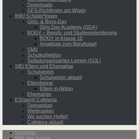
Downloads
GFS-Richtlinien am Wiggy
IHR/ Schüler*innen
Girls- & Boys-Day
Girls Day Academy (GDA)
BOGY – Berufs- und Studienorientierung
BOGY in Klasse 10
Angebote zum Berufsstart
SMV
Schulkollektion
Selbstorganisiertes Lernen (SOL)
SIE/ Eltern und Ehemalige
Schulverein
Schulverein aktuell
Elternbeirat
Eltern in Aktion
Ehemalige
ES(sen)!/ Cafeteria
Speiseplan
Wertmarken
Wir suchen Helfer!
Cafeteria aktuell
Startseite
WIR /die Schule