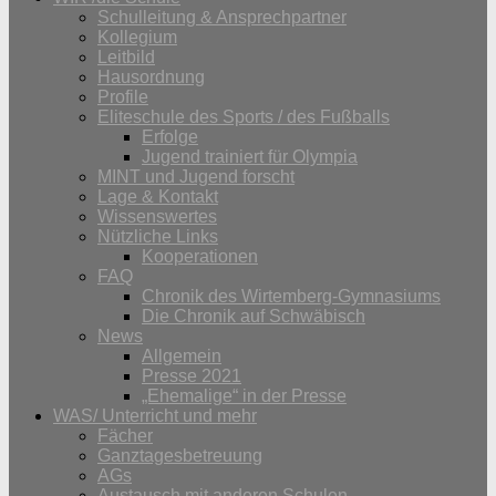
Schulleitung & Ansprechpartner
Kollegium
Leitbild
Hausordnung
Profile
Eliteschule des Sports / des Fußballs
Erfolge
Jugend trainiert für Olympia
MINT und Jugend forscht
Lage & Kontakt
Wissenswertes
Nützliche Links
Kooperationen
FAQ
Chronik des Wirtemberg-Gymnasiums
Die Chronik auf Schwäbisch
News
Allgemein
Presse 2021
„Ehemalige“ in der Presse
WAS/ Unterricht und mehr
Fächer
Ganztagesbetreuung
AGs
Austausch mit anderen Schulen