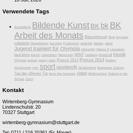
Verwendete Tags
Bildende Kunst
BK
bk
BK
Ausstellung
Arbeit des Monats
Bläserfreizeit
Boot
boysday
cafeteria
Doppelvierer
fasching
Frankreich
gedichte
gilsday
gland
Jugend trainiert für Olympia
kitesurfen
Klasse 6
Lausanne
musik
laut-leise
MINT
musical
loissin
Löwenherz
Menschen
mobbing
Presse 2014
Presse 2013
Olympia
ostsee
poetry-slam
Rudern
sport
sportprofil
Schulverein
smv
Straßenkind
Stuttgarter Zeitung
video
Tag der offenen Tür
terre des hommes
Weihnachten
Zeitung in der
Schule
Zisch
Kontakt
Wirtemberg-Gymnasium
Lindenschulstr. 20
70327 Stuttgart
wirtemberg-gymnasium@stuttgart.de
Tel: 0711 / 216 20361 (Fr. Mayer)