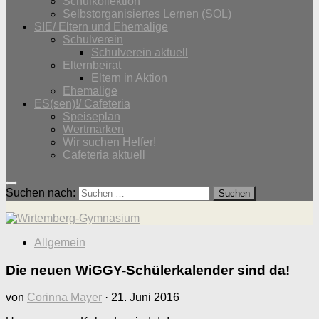
Schulkollektion
Selbstorganisiertes Lernen (SOL)
SIE/ Eltern und Ehemalige
Schulverein
Schulverein aktuell
Elternbeirat
Eltern in Aktion
Ehemalige
ES(sen)!/ Cafeteria
Speiseplan
Wertmarken
Wir suchen Helfer!
Cafeteria aktuell
Suchen nach:
Allgemein
Die neuen WiGGY-Schülerkalender sind da!
von
Corinna Mayer
·
21. Juni 2016