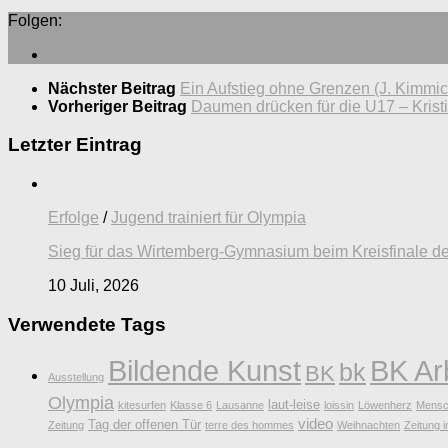
Folgen:
Nächster Beitrag
Ein Aufstieg ohne Grenzen (J. Kimmic
Vorheriger Beitrag
Daumen drücken für die U17 – Krist
Letzter Eintrag
Erfolge
/
Jugend trainiert für Olympia
Sieg für das Wirtemberg-Gymnasium beim Kreisfinale de
10 Juli, 2026
Verwendete Tags
Bildende Kunst
BK Ar
bk
BK
Ausstellung
Olympia
laut-leise
kitesurfen
Klasse 6
Lausanne
loissin
Löwenherz
Mensc
video
Tag der offenen Tür
Zeitung
terre des hommes
Weihnachten
Zeitung i