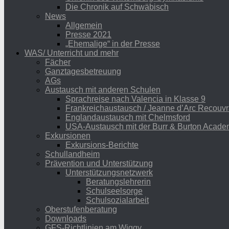
Die Chronik auf Schwäbisch
News
Allgemein
Presse 2021
„Ehemalige“ in der Presse
WAS/ Unterricht und mehr
Fächer
Ganztagesbetreuung
AGs
Austausch mit anderen Schulen
Sprachreise nach Valencia in Klasse 9
Frankreichaustausch / Jeanne d’Arc Recouvr
Englandaustausch mit Chelmsford
USA-Austausch mit der Burr & Burton Acad
Exkursionen
Exkursions-Berichte
Schullandheim
Prävention und Unterstützung
Unterstützungsnetzwerk
Beratungslehrerin
Schulseelsorge
Schulsozialarbeit
Oberstufenberatung
Downloads
GFS-Richtlinien am Wiggy