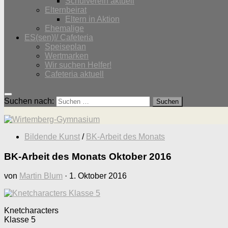
Schulverein aktuell
Elternbeirat
Eltern in Aktion
Ehemalige
ES(sen)!/ Cafeteria
Speiseplan
Wertmarken
Wir suchen Helfer!
Cafeteria aktuell
Suchen nach:
Bildende Kunst
/
BK-Arbeit des Monats
BK-Arbeit des Monats Oktober 2016
von
Martin Blum
·
1. Oktober 2016
Knetcharacters
Klasse 5