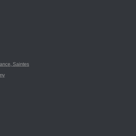
ance, Saintes
emy