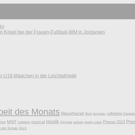
h)
in Kögel bei der Frauen-Fußball-WM in Jordanien
r U18-Mädchen in der Leichtathletik
beit des Monats
Bläserfreizeit
cafeteria
Boot
boysday
Doppelv
musik
Pre
MINT
musical
Presse 2013
hen
mobbing
Olympia
ostsee
poetry-slam
n der Schule
Zisch