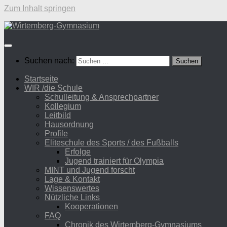
Zum Inhalt springen
Suchen nach:
Startseite
WIR /die Schule
Schulleitung & Ansprechpartner
Kollegium
Leitbild
Hausordnung
Profile
Eliteschule des Sports / des Fußballs
Erfolge
Jugend trainiert für Olympia
MINT und Jugend forscht
Lage & Kontakt
Wissenswertes
Nützliche Links
Kooperationen
FAQ
Chronik des Wirtemberg-Gymnasiums