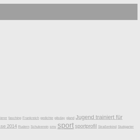
Jugend trainiert für
ierer
fasching
Frankreich
gedichte
gilsday
gland
sport
sportprofil
sse 2014
Rudern
Schulverein
smv
Straßenkind
Stuttgarter