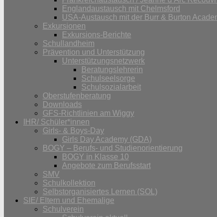
Englandaustausch mit Chelmsford
USA-Austausch mit der Burr & Burton Acad
Exkursionen
Exkursions-Berichte
Schullandheim
Prävention und Unterstützung
Unterstützungsnetzwerk
Beratungslehrerin
Schulseelsorge
Schulsozialarbeit
Oberstufenberatung
Downloads
GFS-Richtlinien am Wiggy
IHR/ Schüler*innen
Girls- & Boys-Day
Girls Day Academy (GDA)
BOGY – Berufs- und Studienorientierung
BOGY in Klasse 10
Angebote zum Berufsstart
SMV
Schulkollektion
Selbstorganisiertes Lernen (SOL)
SIE/ Eltern und Ehemalige
Schulverein