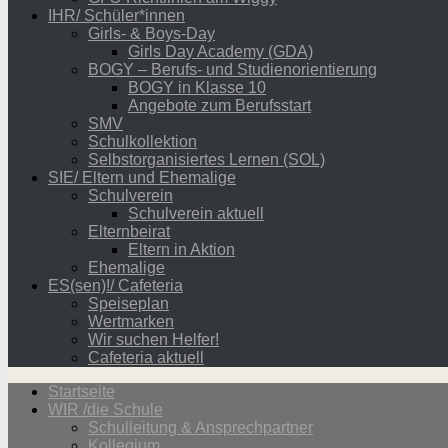
IHR/ Schüler*innen
Girls- & Boys-Day
Girls Day Academy (GDA)
BOGY – Berufs- und Studienorientierung
BOGY in Klasse 10
Angebote zum Berufsstart
SMV
Schulkollektion
Selbstorganisiertes Lernen (SOL)
SIE/ Eltern und Ehemalige
Schulverein
Schulverein aktuell
Elternbeirat
Eltern in Aktion
Ehemalige
ES(sen)!/ Cafeteria
Speiseplan
Wertmarken
Wir suchen Helfer!
Cafeteria aktuell
Startseite
WIR /die Schule
Schulleitung & Ansprechpartner
Kollegium