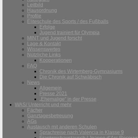
Leitbild
Hausordnung
Profile
Eliteschule des Sports / des Fußballs
Erfolge
Jugend trainiert für Olympia
MINT und Jugend forscht
Lage & Kontakt
Wissenswertes
Nützliche Links
Kooperationen
FAQ
Chronik des Wirtemberg-Gymnasiums
Die Chronik auf Schwäbisch
News
Allgemein
Presse 2021
„Ehemalige“ in der Presse
WAS/ Unterricht und mehr
Fächer
Ganztagesbetreuung
AGs
Austausch mit anderen Schulen
Sprachreise nach Valencia in Klasse 9
Frankreichaustausch / Jeanne d’Arc Recouvr